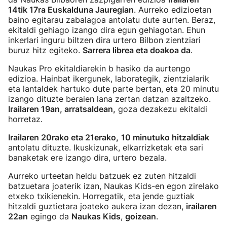
14tik 17ra Euskalduna Jauregian
. Aurreko edizioetan
baino egitarau zabalagoa antolatu dute aurten. Beraz,
ekitaldi gehiago izango dira egun gehiagotan. Ehun
inkerlari inguru biltzen dira urtero Bilbon zientziari
buruz hitz egiteko.
Sarrera librea eta doakoa da
.
Naukas Pro ekitaldiarekin b hasiko da aurtengo
edizioa. Hainbat ikergunek, laborategik, zientzialarik
eta lantaldek hartuko dute parte bertan, eta 20 minutu
izango dituzte beraien lana zertan datzan azaltzeko.
Irailaren 19an, arratsaldean,
goza dezakezu ekitaldi
horretaz.
Irailaren 20rako eta 21erako,
10 minutuko hitzaldiak
antolatu dituzte. Ikuskizunak, elkarrizketak eta sari
banaketak ere izango dira, urtero bezala.
Aurreko urteetan heldu batzuek ez zuten hitzaldi
batzuetara joaterik izan, Naukas Kids-en egon zirelako
etxeko txikienekin. Horregatik, eta jende guztiak
hitzaldi guztietara joateko aukera izan dezan,
irailaren
22an
egingo da
Naukas Kids
,
goizean
.