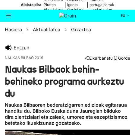
|
|
Albiste dira
Piraten
igoera
portugaldarrak
Abordatzea
Gasteizen
hondartzetan
EU
Hasiera
Aktualitatea
Gizartea
Aktualitatea
Bilatzailea
Politika
Entzun
NAUKAS BILBAO 2019
Elkarbanatu
Gorde
Kultura
Naukas Bilbaok behin-
behineko programa aurkeztu
Ikusmiran
du
Eguraldia
Naukas Bilbaoren bederatzigarren edizioak egitaraua
handitu du. Bilboko Euskalduna Jauregian bilduko
dira zientzialari eta zaleak, umorez eta eszeptizismoz
betetako ikuskizunaz gozatzeko.