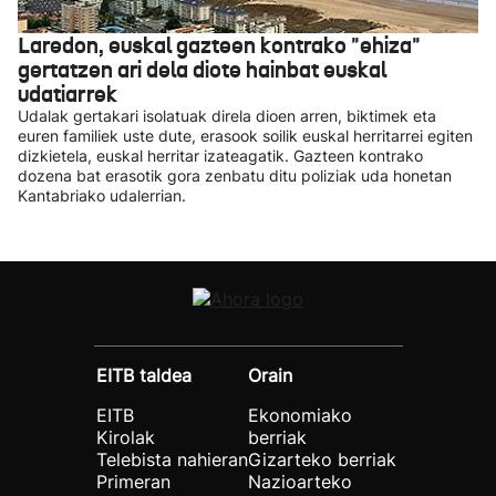
Laredon, euskal gazteen kontrako "ehiza"
gertatzen ari dela diote hainbat euskal
udatiarrek
Udalak gertakari isolatuak direla dioen arren, biktimek eta
euren familiek uste dute, erasook soilik euskal herritarrei egiten
dizkietela, euskal herritar izateagatik. Gazteen kontrako
dozena bat erasotik gora zenbatu ditu poliziak uda honetan
Kantabriako udalerrian.
EITB taldea
Orain
EITB
Ekonomiako
Kirolak
berriak
Telebista nahieran
Gizarteko berriak
Primeran
Nazioarteko