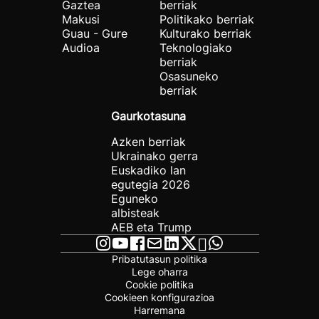
Gaztea
berriak
Makusi
Politikako berriak
Guau - Gure
Kulturako berriak
Audioa
Teknologiako
berriak
Osasuneko
berriak
Gaurkotasuna
Azken berriak
Ukrainako gerra
Euskadiko lan
egutegia 2026
Eguneko
albisteak
AEB eta Trump
Pribatutasun politika
Lege oharra
Cookie politika
Cookieen konfigurazioa
Harremana