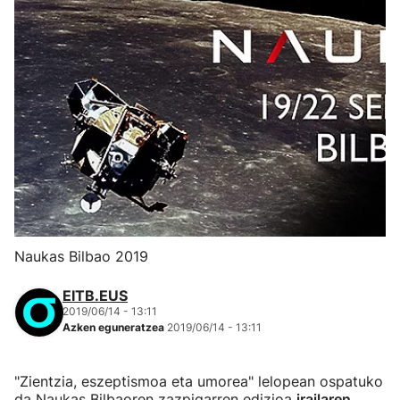
Naukas Bilbao 2019
EITB.EUS
2019/06/14 - 13:11
Azken eguneratzea
2019/06/14 - 13:11
"Zientzia, eszeptismoa eta umorea" lelopean ospatuko
da Naukas Bilbaoren zazpigarren edizioa
irailaren