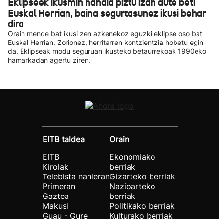
Eklipseek ikusmin handia piztu izan dute beti
Euskal Herrian, baina segurtasunez ikusi behar
dira
Orain mende bat ikusi zen azkenekoz eguzki eklipse oso bat
Euskal Herrian. Zorionez, herritarren kontzientzia hobetu egin
da. Eklipseak modu seguruan ikusteko betaurrekoak 1990eko
hamarkadan agertu ziren.
EITB taldea
Orain
EITB
Ekonomiako
Kirolak
berriak
Telebista nahieran
Gizarteko berriak
Primeran
Nazioarteko
Gaztea
berriak
Makusi
Politikako berriak
Guau - Gure
Kulturako berriak