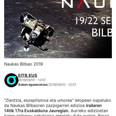
Naukas Bilbao 2019
EITB.EUS
2019/09/10 - 12:57
Azken eguneratzea
2019/09/10 - 12:57
"Zientzia, eszeptismoa eta umorea" lelopean ospatuko
da Naukas Bilbaoren zazpigarren edizioa
irailaren
14tik 17ra Euskalduna Jauregian
. Aurreko edizioetan
baino egitarau zabalagoa antolatu dute aurten. Beraz,