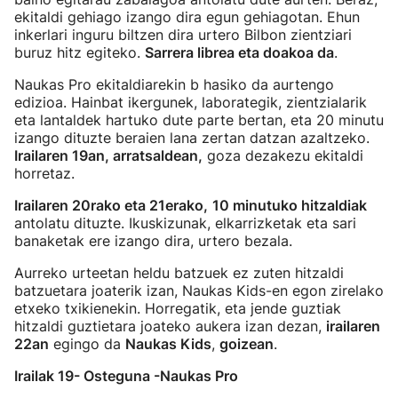
ekitaldi gehiago izango dira egun gehiagotan. Ehun
inkerlari inguru biltzen dira urtero Bilbon zientziari
buruz hitz egiteko.
Sarrera librea eta doakoa da
.
Naukas Pro ekitaldiarekin b hasiko da aurtengo
edizioa. Hainbat ikergunek, laborategik, zientzialarik
eta lantaldek hartuko dute parte bertan, eta 20 minutu
izango dituzte beraien lana zertan datzan azaltzeko.
Irailaren 19an, arratsaldean,
goza dezakezu ekitaldi
horretaz.
Irailaren 20rako eta 21erako,
10 minutuko hitzaldiak
antolatu dituzte. Ikuskizunak, elkarrizketak eta sari
banaketak ere izango dira, urtero bezala.
Aurreko urteetan heldu batzuek ez zuten hitzaldi
batzuetara joaterik izan, Naukas Kids-en egon zirelako
etxeko txikienekin. Horregatik, eta jende guztiak
hitzaldi guztietara joateko aukera izan dezan,
irailaren
22an
egingo da
Naukas Kids
,
goizean
.
Irailak 19- Osteguna -Naukas Pro