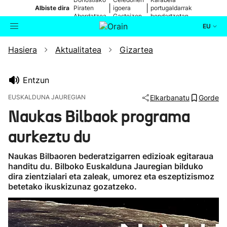
|
|
Albiste dira
Piraten
igoera
portugaldarrak
Abordatzea
Gasteizen
hondartzetan
EU
Hasiera
Aktualitatea
Gizartea
Aktualitatea
Bilatzailea
Politika
Entzun
EUSKALDUNA JAUREGIAN
Elkarbanatu
Gorde
Kultura
Naukas Bilbaok programa
aurkeztu du
Ikusmiran
Naukas Bilbaoren bederatzigarren edizioak egitaraua
Eguraldia
handitu du. Bilboko Euskalduna Jauregian bilduko
dira zientzialari eta zaleak, umorez eta eszeptizismoz
betetako ikuskizunaz gozatzeko.