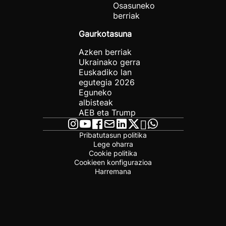
Osasuneko
berriak
Gaurkotasuna
Azken berriak
Ukrainako gerra
Euskadiko lan
egutegia 2026
Eguneko
albisteak
AEB eta Trump
Pribatutasun politika
Lege oharra
Cookie politika
Cookieen konfigurazioa
Harremana