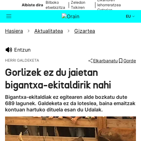
Bilboko
Zeledon
|
|
Albiste dira
lehorreratzea
etxebizitza
Txikiren
Getarian
batean
jaitsiera
EU
Hasiera
Aktualitatea
Gizartea
Aktualitatea
Bilatzailea
Politika
Entzun
HERRI GALDEKETA
Elkarbanatu
Gorde
Kultura
Gorlizek ez du jaietan
bigantxa-ekitaldirik nahi
Ikusmiran
Bigantxa-ekitaldiak ez egitearen alde bozkatu dute
Eguraldia
689 lagunek. Galdeketa ez da loteslea, baina emaitzak
kontuan hartuko dituela esan du Udalak.