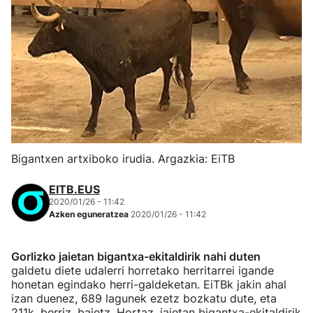
Bigantxen artxiboko irudia. Argazkia: EiTB
EITB.EUS
2020/01/26 - 11:42
Azken eguneratzea
2020/01/26 - 11:42
Gorlizko jaietan bigantxa-ekitaldirik nahi duten
galdetu diete udalerri horretako herritarrei igande
honetan egindako herri-galdeketan. EiTBk jakin ahal
izan duenez, 689 lagunek ezetz bozkatu dute, eta
211k, berriz, baietz. Hortaz, jaietan bigantxa-ekitaldirik