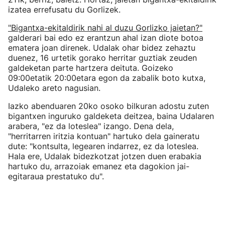
izatea errefusatu du Gorlizek.
"Bigantxa-ekitaldirik nahi al duzu Gorlizko jaietan?"
galderari bai edo ez erantzun ahal izan diote botoa
ematera joan direnek. Udalak ohar bidez zehaztu
duenez, 16 urtetik gorako herritar guztiak zeuden
galdeketan parte hartzera deituta. Goizeko
09:00etatik 20:00etara egon da zabalik boto kutxa,
Udaleko areto nagusian.
Iazko abenduaren 20ko osoko bilkuran adostu zuten
bigantxen inguruko galdeketa deitzea, baina Udalaren
arabera, "ez da loteslea" izango. Dena dela,
"herritarren iritzia kontuan" hartuko dela gaineratu
dute: "kontsulta, legearen indarrez, ez da loteslea.
Hala ere, Udalak bidezkotzat jotzen duen erabakia
hartuko du, arrazoiak emanez eta dagokion jai-
egitaraua prestatuko du".