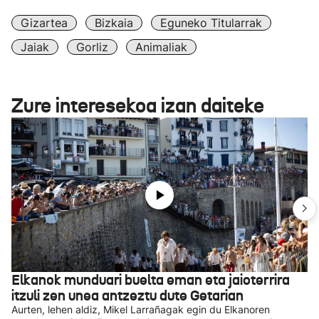
Gizartea
Bizkaia
Eguneko Titularrak
Jaiak
Gorliz
Animaliak
Zure interesekoa izan daiteke
Elkanok munduari buelta eman eta jaioterrira
itzuli zen unea antzeztu dute Getarian
Aurten, lehen aldiz, Mikel Larrañagak egin du Elkanoren