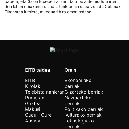
papera, eta Saioa Etxeberria izan da tripulante modura irten
den lehen emakumea. Lau urterik behin ospatzen du Getariak
Elkanoren iritsiera, munduari bira eman ostean.
EITB taldea
Orain
EITB
Ekonomiako
Kirolak
berriak
Telebista nahieran
Gizarteko berriak
Primeran
Nazioarteko
Gaztea
berriak
Makusi
Politikako berriak
Guau - Gure
Kulturako berriak
Audioa
Teknologiako
berriak