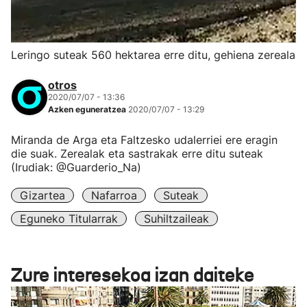
Leringo suteak 560 hektarea erre ditu, gehiena zereala
otros
2020/07/07 - 13:36
Azken eguneratzea
2020/07/07 - 13:29
Miranda de Arga eta Faltzesko udalerriei ere eragin
die suak. Zerealak eta sastrakak erre ditu suteak
(Irudiak: @Guarderio_Na)
Gizartea
Nafarroa
Suteak
Eguneko Titularrak
Suhiltzaileak
Zure interesekoa izan daiteke