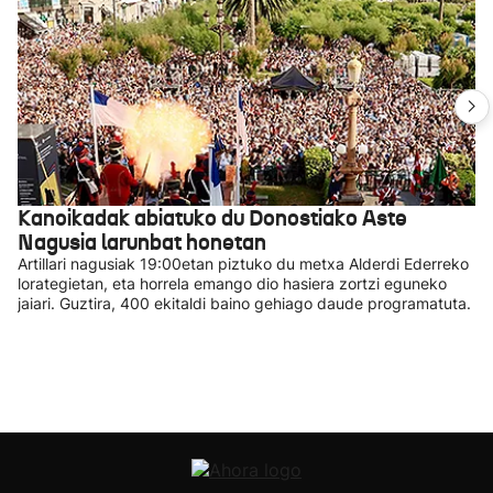
Kanoikadak abiatuko du Donostiako Aste
Nagusia larunbat honetan
Artillari nagusiak 19:00etan piztuko du metxa Alderdi Ederreko
lorategietan, eta horrela emango dio hasiera zortzi eguneko
jaiari. Guztira, 400 ekitaldi baino gehiago daude programatuta.