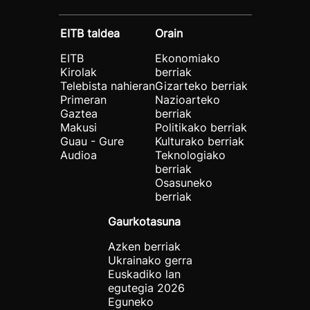
EITB taldea
Orain
EITB
Ekonomiako
Kirolak
berriak
Telebista nahieran
Gizarteko berriak
Primeran
Nazioarteko
Gaztea
berriak
Makusi
Politikako berriak
Guau - Gure
Kulturako berriak
Audioa
Teknologiako
berriak
Osasuneko
berriak
Gaurkotasuna
Azken berriak
Ukrainako gerra
Euskadiko lan
egutegia 2026
Eguneko