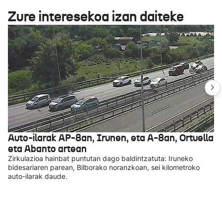
Zure interesekoa izan daiteke
Auto-ilarak AP-8an, Irunen, eta A-8an, Ortuella
eta Abanto artean
Zirkulazioa hainbat puntutan dago baldintzatuta: Iruneko
bidesariaren parean, Bilborako noranzkoan, sei kilometroko
auto-ilarak daude.