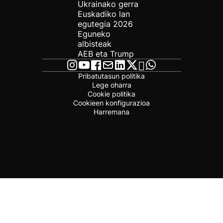
Ukrainako gerra
Euskadiko lan
egutegia 2026
Eguneko
albisteak
AEB eta Trump
Pribatutasun politika
Lege oharra
Cookie politika
Cookieen konfigurazioa
Harremana