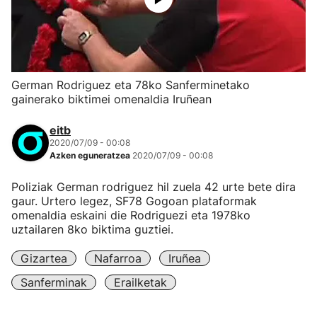
German Rodriguez eta 78ko Sanferminetako
gainerako biktimei omenaldia Iruñean
eitb
2020/07/09 - 00:08
Azken eguneratzea
2020/07/09 - 00:08
Poliziak German rodriguez hil zuela 42 urte bete dira
gaur. Urtero legez, SF78 Gogoan plataformak
omenaldia eskaini die Rodriguezi eta 1978ko
uztailaren 8ko biktima guztiei.
Gizartea
Nafarroa
Iruñea
Sanferminak
Erailketak