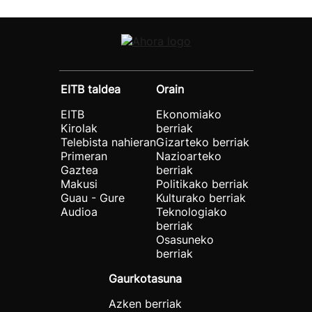
EITB taldea
Orain
EITB
Ekonomiako
Kirolak
berriak
Telebista nahieran
Gizarteko berriak
Primeran
Nazioarteko
Gaztea
berriak
Makusi
Politikako berriak
Guau - Gure
Kulturako berriak
Audioa
Teknologiako
berriak
Osasuneko
berriak
Gaurkotasuna
Azken berriak