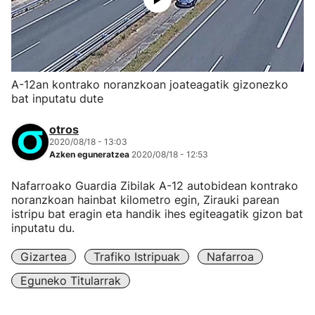
A-12an kontrako noranzkoan joateagatik gizonezko
bat inputatu dute
otros
2020/08/18 - 13:03
Azken eguneratzea
2020/08/18 - 12:53
Nafarroako Guardia Zibilak A-12 autobidean kontrako
noranzkoan hainbat kilometro egin, Zirauki parean
istripu bat eragin eta handik ihes egiteagatik gizon bat
inputatu du.
Gizartea
Trafiko Istripuak
Nafarroa
Eguneko Titularrak