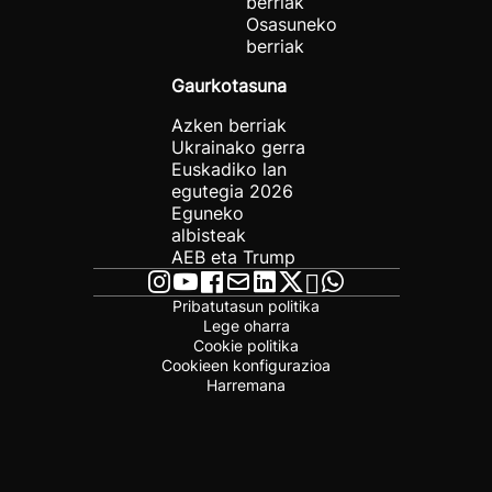
berriak
Osasuneko
berriak
Gaurkotasuna
Azken berriak
Ukrainako gerra
Euskadiko lan
egutegia 2026
Eguneko
albisteak
AEB eta Trump
Pribatutasun politika
Lege oharra
Cookie politika
Cookieen konfigurazioa
Harremana