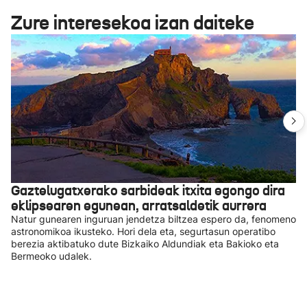
Zure interesekoa izan daiteke
Gaztelugatxerako sarbideak itxita egongo dira
eklipsearen egunean, arratsaldetik aurrera
Natur gunearen inguruan jendetza biltzea espero da, fenomeno
astronomikoa ikusteko. Hori dela eta, segurtasun operatibo
berezia aktibatuko dute Bizkaiko Aldundiak eta Bakioko eta
Bermeoko udalek.