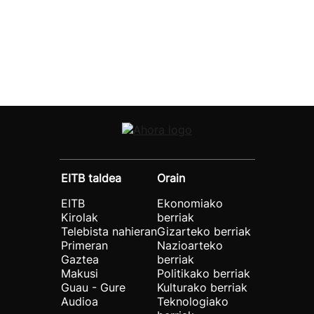
EITB taldea
Orain
EITB
Ekonomiako
Kirolak
berriak
Telebista nahieran
Gizarteko berriak
Primeran
Nazioarteko
Gaztea
berriak
Makusi
Politikako berriak
Guau - Gure
Kulturako berriak
Audioa
Teknologiako