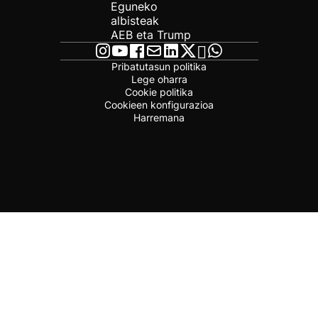
Eguneko
albisteak
AEB eta Trump
Pribatutasun politika
Lege oharra
Cookie politika
Cookieen konfigurazioa
Harremana