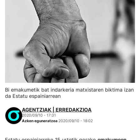
Bi emakumetik bat indarkeria matxistaren biktima izan
da Estatu espainiarrean
AGENTZIAK | ERREDAKZIOA
2020/09/10 - 17:31
Azken eguneratzea
2020/09/10 - 18:02
Estatu espainiarreko 15 urtetik gorako
emakumeen