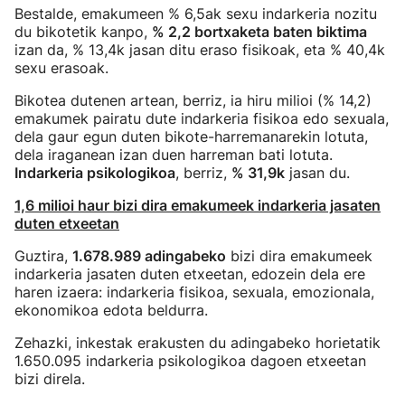
Bestalde, emakumeen % 6,5ak sexu indarkeria nozitu
du bikotetik kanpo,
% 2,2 bortxaketa baten biktima
izan da, % 13,4k jasan ditu eraso fisikoak, eta % 40,4k
sexu erasoak.
Bikotea dutenen artean, berriz, ia hiru milioi (% 14,2)
emakumek pairatu dute indarkeria fisikoa edo sexuala,
dela gaur egun duten bikote-harremanarekin lotuta,
dela iraganean izan duen harreman bati lotuta.
Indarkeria psikologikoa
, berriz,
% 31,9k
jasan du.
1,6 milioi haur bizi dira emakumeek indarkeria jasaten
duten etxeetan
Guztira,
1.678.989 adingabeko
bizi dira emakumeek
indarkeria jasaten duten etxeetan, edozein dela ere
haren izaera: indarkeria fisikoa, sexuala, emozionala,
ekonomikoa edota beldurra.
Zehazki, inkestak erakusten du adingabeko horietatik
1.650.095 indarkeria psikologikoa dagoen etxeetan
bizi direla.