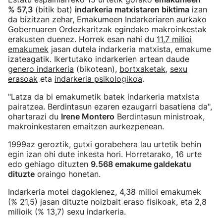
% 57,3
(bitik bat)
indarkeria matxistaren biktima
izan
da bizitzan zehar, Emakumeen Indarkeriaren aurkako
Gobernuaren Ordezkaritzak egindako makroinkestak
erakusten duenez. Horrek esan nahi du
11,7 milioi
emakumek
jasan dutela indarkeria matxista, emakume
izateagatik. Ikertutako indarkerien artean daude
genero indarkeria
(bikotean),
bortxaketak
,
sexu
erasoak
eta
indarkeria psikologikoa
.
"Latza da bi emakumetik batek indarkeria matxista
pairatzea. Berdintasun ezaren ezaugarri basatiena da",
ohartarazi du
Irene Montero
Berdintasun ministroak,
makroinkestaren emaitzen aurkezpenean.
1999az geroztik, gutxi gorabehera lau urtetik behin
egin izan ohi dute inkesta hori. Horretarako, 16 urte
edo gehiago dituzten
9.568 emakume galdekatu
dituzte
oraingo honetan.
Indarkeria motei dagokienez, 4,38 milioi emakumek
(% 21,5) jasan dituzte noizbait eraso fisikoak, eta 2,8
milioik (% 13,7) sexu indarkeria.