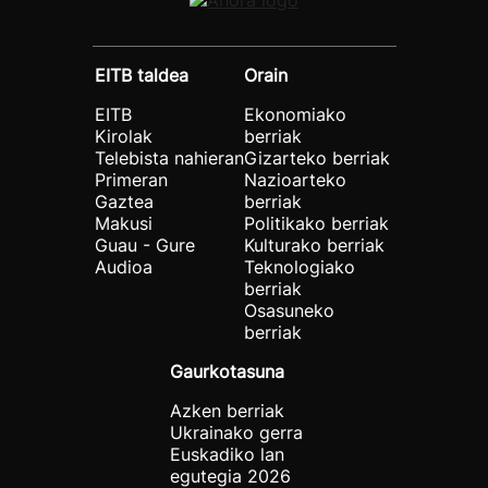
EITB taldea
Orain
EITB
Ekonomiako
Kirolak
berriak
Telebista nahieran
Gizarteko berriak
Primeran
Nazioarteko
Gaztea
berriak
Makusi
Politikako berriak
Guau - Gure
Kulturako berriak
Audioa
Teknologiako
berriak
Osasuneko
berriak
Gaurkotasuna
Azken berriak
Ukrainako gerra
Euskadiko lan
egutegia 2026