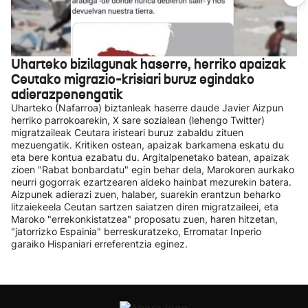
Uharteko bizilagunak haserre, herriko apaizak
Ceutako migrazio-krisiari buruz egindako
adierazpenengatik
Uharteko (Nafarroa) biztanleak haserre daude Javier Aizpun
herriko parrokoarekin, X sare sozialean (lehengo Twitter)
migratzaileak Ceutara iristeari buruz zabaldu zituen
mezuengatik. Kritiken ostean, apaizak barkamena eskatu du
eta bere kontua ezabatu du. Argitalpenetako batean, apaizak
zioen "Rabat bonbardatu" egin behar dela, Marokoren aurkako
neurri gogorrak ezartzearen aldeko hainbat mezurekin batera.
Aizpunek adierazi zuen, halaber, suarekin erantzun beharko
litzaiekeela Ceutan sartzen saiatzen diren migratzaileei, eta
Maroko "errekonkistatzea" proposatu zuen, haren hitzetan,
"jatorrizko Espainia" berreskuratzeko, Erromatar Inperio
garaiko Hispaniari erreferentzia eginez.