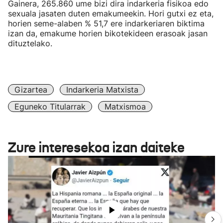
Gainera, 265.860 ume bizi dira indarkeria fisikoa edo
sexuala jasaten duten emakumeekin. Hori gutxi ez eta,
horien seme-alaben % 51,7 ere indarkeriaren biktima
izan da, emakume horien bikotekideen erasoak jasan
dituztelako.
Gizartea
Indarkeria Matxista
Eguneko Titularrak
Matxismoa
Zure interesekoa izan daiteke