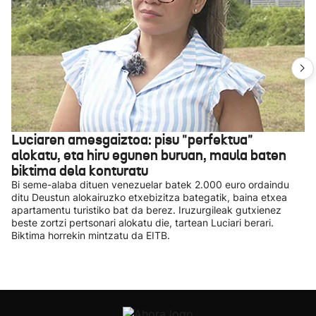
Luciaren amesgaiztoa: pisu "perfektua"
alokatu, eta hiru egunen buruan, maula baten
biktima dela konturatu
Bi seme-alaba dituen venezuelar batek 2.000 euro ordaindu
ditu Deustun alokairuzko etxebizitza bategatik, baina etxea
apartamentu turistiko bat da berez. Iruzurgileak gutxienez
beste zortzi pertsonari alokatu die, tartean Luciari berari.
Biktima horrekin mintzatu da EITB.