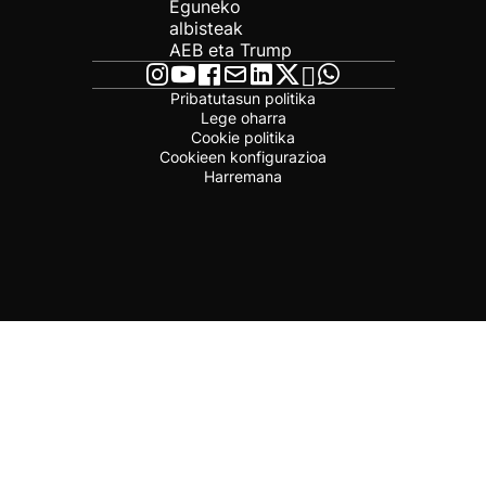
Eguneko
albisteak
AEB eta Trump
Pribatutasun politika
Lege oharra
Cookie politika
Cookieen konfigurazioa
Harremana