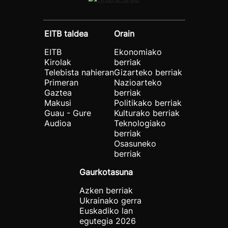
EITB taldea
Orain
EITB
Ekonomiako
Kirolak
berriak
Telebista nahieran
Gizarteko berriak
Primeran
Nazioarteko
Gaztea
berriak
Makusi
Politikako berriak
Guau - Gure
Kulturako berriak
Audioa
Teknologiako
berriak
Osasuneko
berriak
Gaurkotasuna
Azken berriak
Ukrainako gerra
Euskadiko lan
egutegia 2026