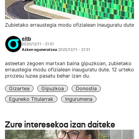
Zubietako erraustegia modu ofizialean inauguratu dute
eitb
2020/12/11 - 21:51
Azken eguneratzea
2020/12/11 - 21:51
asteetan zegoen martxan baina gipuzkoan, zubietako
erraustegia modu ofizialean inauguratu dute. 12 urteko
prozesu luzea pasatu behar izan du.
Gizartea
Gipuzkoa
Donostia
Eguneko Titularrak
Ingurumena
Zure interesekoa izan daiteke