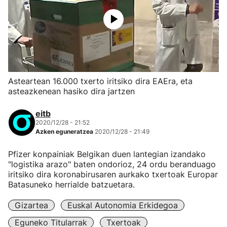
Asteartean 16.000 txerto iritsiko dira EAEra, eta
asteazkenean hasiko dira jartzen
eitb
2020/12/28 - 21:52
Azken eguneratzea
2020/12/28 - 21:49
Pfizer konpainiak Belgikan duen lantegian izandako
"logistika arazo" baten ondorioz, 24 ordu beranduago
iritsiko dira koronabirusaren aurkako txertoak Europar
Batasuneko herrialde batzuetara.
Gizartea
Euskal Autonomia Erkidegoa
Eguneko Titularrak
Txertoak