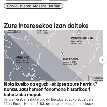
Covid-19aren Aldaera Berriak
Zure interesekoa izan daiteke
Nola ikusiko da eguzki-eklipsea zure herritik?
Kontsultatu hemen fenomeno historikoari
behatzeko mapak
Ilargiak erabat ezkutatuko du Eguzkia 2026ko abuztuaren
12an: Euskal Herrian 2183. urtera arte ez da berriro ikusiko