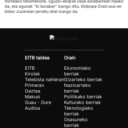
horrelako fenomenorik. Eguzki-eklipse osoa ilunabarrean hasiko
da, eta egunak "bi ilunabar" izango ditu. Eklipsea Orain.eus-en
bidez zuzenean jarraitu ahal izango da.
EITB taldea
Orain
EITB
Ekonomiako
Kirolak
berriak
Telebista nahieran
Gizarteko berriak
Primeran
Nazioarteko
Gaztea
berriak
Makusi
Politikako berriak
Guau - Gure
Kulturako berriak
Audioa
Teknologiako
berriak
Osasuneko
berriak