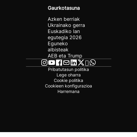
Gaurkotasuna
Azken berriak
Ukrainako gerra
Euskadiko lan
egutegia 2026
Eguneko
albisteak
AEB eta Trump
Pribatutasun politika
Lege oharra
Cookie politika
Cookieen konfigurazioa
Harremana