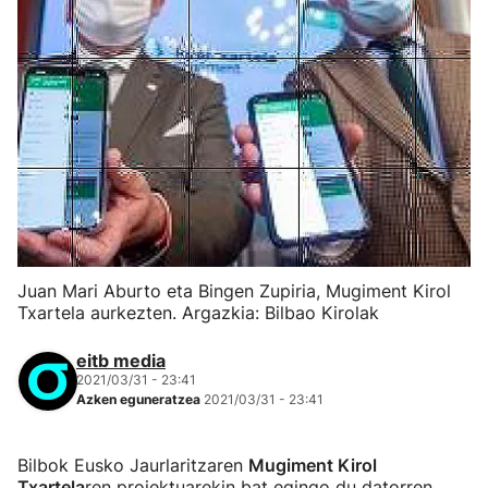
Juan Mari Aburto eta Bingen Zupiria, Mugiment Kirol
Txartela aurkezten. Argazkia: Bilbao Kirolak
eitb media
2021/03/31 - 23:41
Azken eguneratzea
2021/03/31 - 23:41
Bilbok Eusko Jaurlaritzaren
Mugiment Kirol
Txartela
ren proiektuarekin bat egingo du datorren