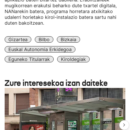
mugikorrean erakutsi beharko dute txartel digitala,
NANarekin batera, programa horretara atxikitako
udalerri horietako kirol-instalazio batera sartu nahi
duten bakoitzean.
Gizartea
Bilbo
Bizkaia
Euskal Autonomia Erkidegoa
Eguneko Titularrak
Kiroldegiak
Zure interesekoa izan daiteke