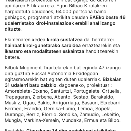
apirilaren 6 tik aurrera. Egun Bilbao Kirolak-en
harpidetuta daudenek, 64.000 pertsona baino
gehiagok, programari atxikita dauden
EAEko beste 46
udalerrietako kirol-instalazioak erabili ahal izango
dituzte
.
Ekimenaren xedea
kirola sustatzea
da, herritarrei
hainbat kirol-gunetarako sarbidea
erraztearekin eta
ikastaro eta modalitateen eskaintza
handitzearekin
batera.
Bilbok Mugiment Txartelarekin bat eginda 47 izango
dira guztira Euskal Autonomia Erkidegoan
egitasmoarekin bat egiten duten udalerriak.
Bizkaian
31 udalerri batu zaizkio
, dagoeneko, proiektuari:
Amorebieta-Etxano, Santurtzi, Portugalete, Ortuella,
Trapagaran, Zierbena, Abanto, Sestao, Barakaldo,
Muskiz, Ugao, Bakio, Arrigorriaga, Basauri, Etxebarri,
Bermeo, Erandio, Gernika-Lumo, Lemoa, Sopela,
Durango, Berriz, Elorrio, Sondika, Zamudio, Lekeitio,
Mungia, Markina-Xemein, Mundaka, Ermua eta Bilbo.
Bestalde,
Gipuzkoan 14 dira proiektuari atxikitako