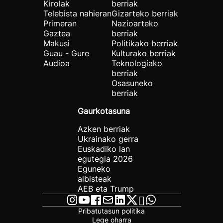
Kirolak
berriak
Telebista nahieran
Gizarteko berriak
Primeran
Nazioarteko
Gaztea
berriak
Makusi
Politikako berriak
Guau - Gure
Kulturako berriak
Audioa
Teknologiako
berriak
Osasuneko
berriak
Gaurkotasuna
Azken berriak
Ukrainako gerra
Euskadiko lan
egutegia 2026
Eguneko
albisteak
AEB eta Trump
Pribatutasun politika
Lege oharra