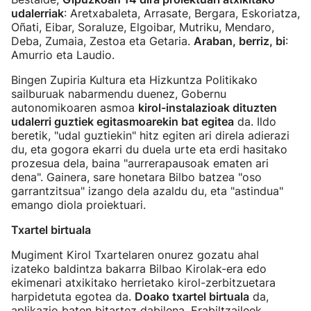
udalerriak
: Aretxabaleta, Arrasate, Bergara, Eskoriatza,
Oñati, Eibar, Soraluze, Elgoibar, Mutriku, Mendaro,
Deba, Zumaia, Zestoa eta Getaria.
Araban, berriz, bi
:
Amurrio eta Laudio.
Bingen Zupiria Kultura eta Hizkuntza Politikako
sailburuak nabarmendu duenez, Gobernu
autonomikoaren asmoa
kirol-instalazioak dituzten
udalerri guztiek egitasmoarekin bat egitea
da. Ildo
beretik, "udal guztiekin" hitz egiten ari direla adierazi
du, eta gogora ekarri du duela urte eta erdi hasitako
prozesua dela, baina "aurrerapausoak ematen ari
dena". Gainera, sare honetara Bilbo batzea "oso
garrantzitsua" izango dela azaldu du, eta "astindua"
emango diola proiektuari.
Txartel birtuala
Mugiment Kirol Txartelaren onurez gozatu ahal
izateko baldintza bakarra Bilbao Kirolak-era edo
ekimenari atxikitako herrietako kirol-zerbitzuetara
harpidetuta egotea da.
Doako txartel birtuala
da,
aplikazio baten bitartez dabilena. Erabiltzaileek