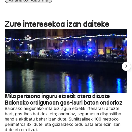
Zure interesekoa izan daiteke
Mila pertsona inguru etxetik atera dituzte
Baionako erdigunean gas-isuri baten ondorioz
Baionako hiriguneko mila bizilagun etxetik irtenarazi dituzte
bart, gas-ihes bat dela eta; ondorioz, segurtasun dispositibo
handia aktibatu behar izan dute. Suhiltzaileek 100 metroko
perimetroa itxi dute, eta goizaldeko ordu bata arte ezin izan
dute etxera itzuli.