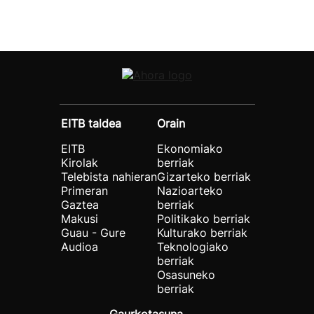
EITB taldea
Orain
EITB
Ekonomiako
Kirolak
berriak
Telebista nahieran
Gizarteko berriak
Primeran
Nazioarteko
Gaztea
berriak
Makusi
Politikako berriak
Guau - Gure
Kulturako berriak
Audioa
Teknologiako
berriak
Osasuneko
berriak