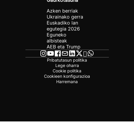
Gaurkotasuna
Azken berriak
Ukrainako gerra
Euskadiko lan
egutegia 2026
Eguneko
albisteak
AEB eta Trump
Pribatutasun politika
Lege oharra
Cookie politika
Cookieen konfigurazioa
Harremana