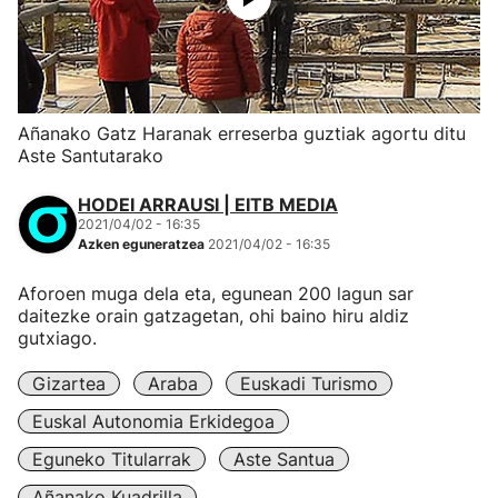
Añanako Gatz Haranak erreserba guztiak agortu ditu
Aste Santutarako
HODEI ARRAUSI | EITB MEDIA
2021/04/02 - 16:35
Azken eguneratzea
2021/04/02 - 16:35
Aforoen muga dela eta, egunean 200 lagun sar
daitezke orain gatzagetan, ohi baino hiru aldiz
gutxiago.
Gizartea
Araba
Euskadi Turismo
Euskal Autonomia Erkidegoa
Eguneko Titularrak
Aste Santua
Añanako Kuadrilla