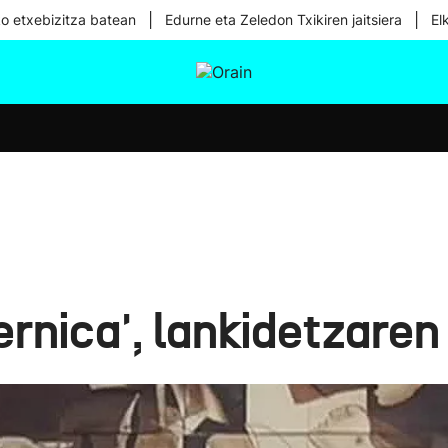
|
|
ko etxebizitza batean
Edurne eta Zeledon Txikiren jaitsiera
El
tura
Ikusmiran
Egural
Osasuna
Teknologia
rnica', lankidetzaren