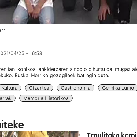
rri
021/04/25 - 16:53
n lan ikonikoa lankidetzaren sinbolo bihurtu da, mugaz al
ekuko. Euskal Herriko gozogileek bat egin dute.
Kultura
Gizartea
Gastronomia
Gernika Lumo
arrak
Memoria Historikoa
aiteke
Iraulitako kami