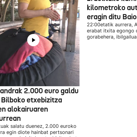
kilometroko aut
eragin ditu Bai
22:00etatik aurrera, 
erabat itxita egongo 
gorabehera, ibilgailua
jandrak 2.000 euro galdu
 Bilboko etxebizitza
en alokairuaren
zurrean
tuak salatu duenez, 2.000 euroko
rra egin diote hainbat pertsonari