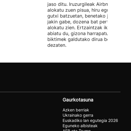
jaso ditu. Iruzurgileak Airbnb bidez
alokatu zuen pisua, hiru egunez. Ordu
gutxi batzuetan, benetako jabeak eze
jakin gabe, dozena bat pertsonari
alokatu zien. Ertzaintzak ikerketa
abiatu du, gizona harrapatu eta
biktimek galdutako dirua berreskura
dezaten.
Gaurkotasuna
Azken berriak
Ukrainako gerra
Euskadiko lan egutegia 2026
Eguneko albisteak
AEB eta Trump