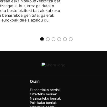
berean eskainitako etxebizitza bat
tzeagatik. Iruzurrez galdutako
 eta beste bizitoki bat alokatzeko
li beharrekoa gehituta, galerak
 eurokoak direla azaldu du.
Orain
Ekonomiako berriak
Gizarteko berriak
Nazioarteko berriak
Politikako berriak
Kulturako berriak