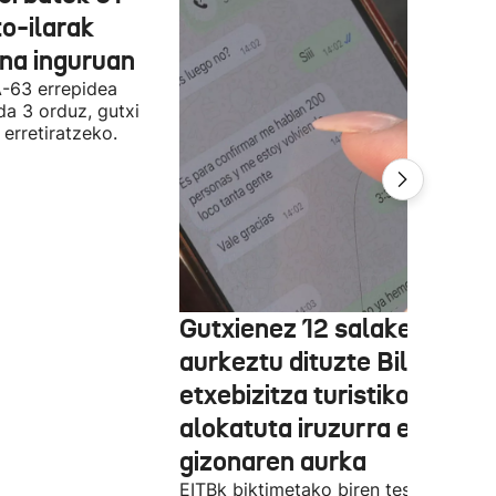
o-ilarak
ona inguruan
A-63 errepidea
da 3 orduz, gutxi
 erretiratzeko.
Gutxienez 12 salaketa
aurkeztu dituzte Bilbon
etxebizitza turistiko bat
alokatuta iruzurra egin zue
gizonaren aurka
EITBk biktimetako biren testigantzak