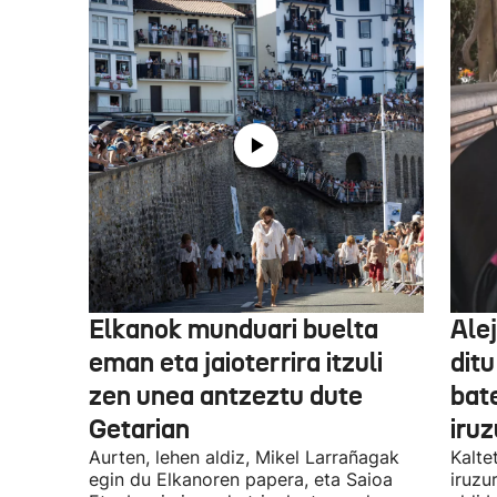
Elkanok munduari buelta
Ale
eman eta jaioterrira itzuli
ditu
zen unea antzeztu dute
bat
Getarian
iru
Aurten, lehen aldiz, Mikel Larrañagak
Kalte
egin du Elkanoren papera, eta Saioa
iruzu