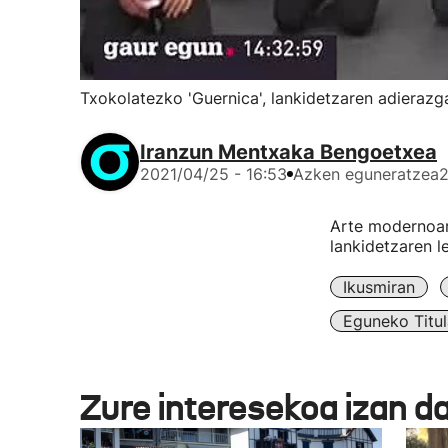
Txokolatezko 'Guernica', lankidetzaren adierazga
Iranzun Mentxaka Bengoetxea
2021/04/25 - 16:53
Azken eguneratzea
2
Arte modernoare
lankidetzaren l
Ikusmiran
Eguneko Titul
Zure interesekoa izan d