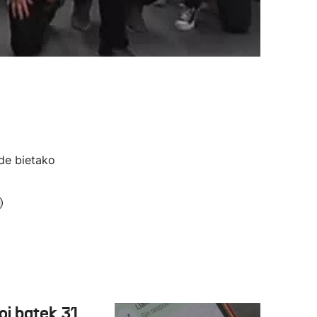
de bietako
oi batek 31