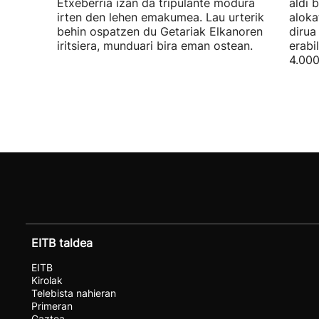
Etxeberria izan da tripulante modura
aldi 
irten den lehen emakumea. Lau urterik
aloka
behin ospatzen du Getariak Elkanoren
dirua
iritsiera, munduari bira eman ostean.
erabi
4.000
EITB taldea
EITB
Kirolak
Telebista nahieran
Primeran
Gaztea