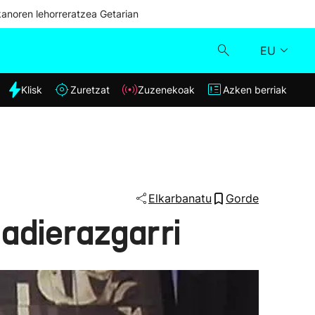
kanoren lehorreratzea Getarian
EU
dia
Klisk
Zuretzat
Zuzenekoak
Azken berriak
Klisk
Zuzenekoak
Zuretzat
Elkarbanatu
Gorde
 adierazgarri
Azken berriak