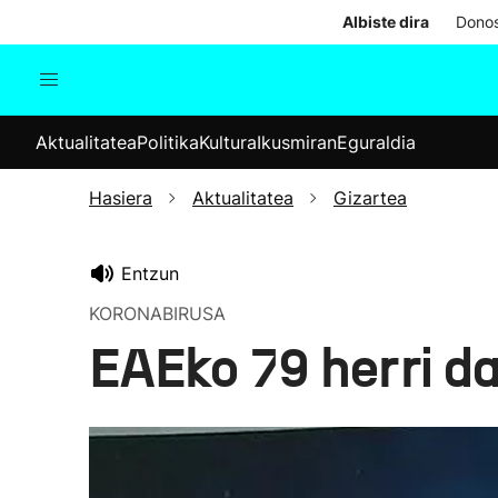
Albiste dira
Donos
Aktualitatea
Politika
Kul
Aktualitatea
Politika
Kultura
Ikusmiran
Eguraldia
Gizartea
Hauteskundeak
Ekonomia
Hasiera
Aktualitatea
Gizartea
Munduko albisteak
Entzun
KORONABIRUSA
EAEko 79 herri d