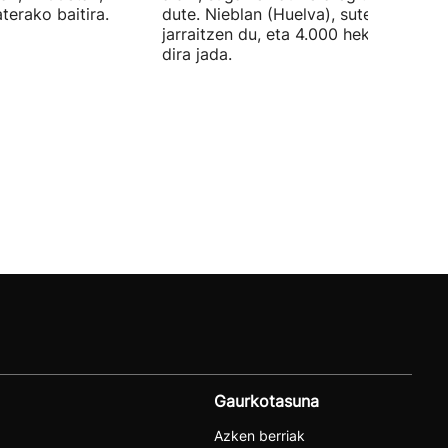
terako baitira.
dute. Nieblan (Huelva), suteak aktibo
jarraitzen du, eta 4.000 hektarea erre
dira jada.
Gaurkotasuna
Azken berriak