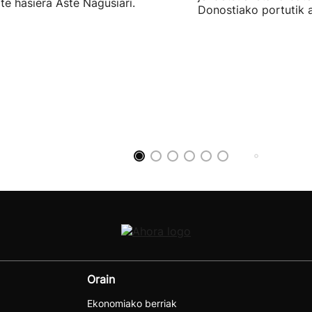
ote hasiera Aste Nagusiari.
Donostiako portutik a
Orain
Ekonomiako berriak