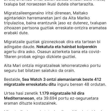
txalupa bat noraezean ikusi dutela ohartarazita.
Migratzaileenganaino iritsi direnean, Maltako
agintariekin harremanetan jarri da Aita Mariko
tripulazioa, baina erantzunik jaso ez dutenez, txalupan
zihoazen pertsona guztiak erreskate-ontzira eramatea
erabaki dute.
Migratzaile guztiak gizonezkoak dira eta tartean bi
adingabe daude.
Nekatuta eta hainbat kolperekin
agertu dira asko. Osasun azterketa bana eta covid-
19aren probak egingo dizkiete guztiei.
Aita Mari ontzia migratzaileak lehorreratzeko portu
seguru bat bilatzen saiatuko da orain.
Bestalde,
Sea Watch 3 ontzi alemaniarrak beste 412
migratzaile erreskatatu ditu
inguru berean 48 ordutan.
Urtea hasi zenetik
1.179 migratzaile hil dira
Mediterraneoan
, eta 39.694 portu ez-seguruetara
eraman dituzte kostazainek.