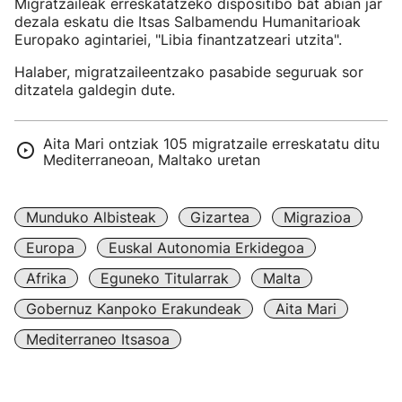
Migratzaileak erreskatatzeko dispositibo bat abian jar
dezala eskatu die Itsas Salbamendu Humanitarioak
Europako agintariei, "Libia finantzatzeari utzita".
Halaber, migratzaileentzako pasabide seguruak sor
ditzatela galdegin dute.
Aita Mari ontziak 105 migratzaile erreskatatu ditu
Mediterraneoan, Maltako uretan
Munduko Albisteak
Gizartea
Migrazioa
Europa
Euskal Autonomia Erkidegoa
Afrika
Eguneko Titularrak
Malta
Gobernuz Kanpoko Erakundeak
Aita Mari
Mediterraneo Itsasoa