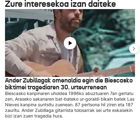
Zure interesekoa izan daiteke
Ander Zubillagak omenaldia egin die Biescasko
biktimei tragediaren 30. urteurrenean
Biescasko kanpinaren uholdea 1996ko abuztuaren 7an gertatu
zen, Araseko sakanaren bat-bateko ur-goraldi bikain batek Las
Nieves kanpina suntsitu zuenean. 87 pertsona hil ziren eta 187
zauritu. Ander Zubillaga gitarrista tolosarrak sei urte eskasekin
bizi izan zuen tragedia hura.