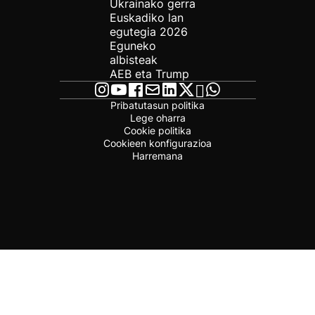
Ukrainako gerra
Euskadiko lan
egutegia 2026
Eguneko
albisteak
AEB eta Trump
Pribatutasun politika
Lege oharra
Cookie politika
Cookieen konfigurazioa
Harremana