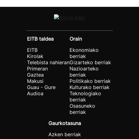
EITB taldea
Orain
EITB
Ekonomiako
Kirolak
berriak
Telebista nahieran
Gizarteko berriak
Primeran
Nazioarteko
Gaztea
berriak
Makusi
Politikako berriak
Guau - Gure
Kulturako berriak
Audioa
Teknologiako
berriak
Osasuneko
berriak
Gaurkotasuna
Azken berriak