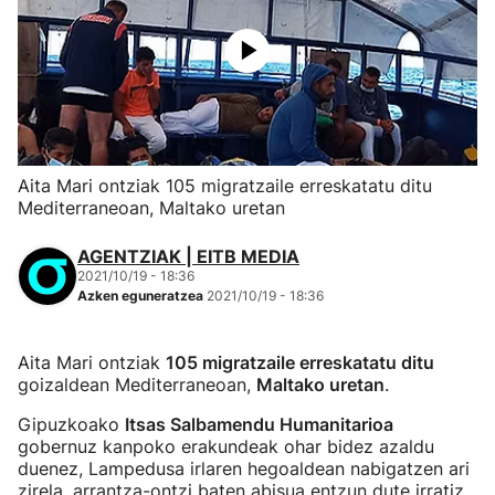
Aita Mari ontziak 105 migratzaile erreskatatu ditu
Mediterraneoan, Maltako uretan
AGENTZIAK | EITB MEDIA
2021/10/19 - 18:36
Azken eguneratzea
2021/10/19 - 18:36
Aita Mari ontziak
105 migratzaile erreskatatu ditu
goizaldean Mediterraneoan,
Maltako uretan
.
Gipuzkoako
Itsas Salbamendu Humanitarioa
gobernuz kanpoko erakundeak ohar bidez azaldu
duenez, Lampedusa irlaren hegoaldean nabigatzen ari
zirela, arrantza-ontzi baten abisua entzun dute irratiz,