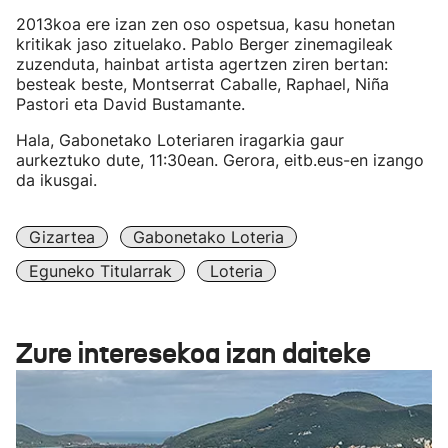
2013koa ere izan zen oso ospetsua, kasu honetan
kritikak jaso zituelako. Pablo Berger zinemagileak
zuzenduta, hainbat artista agertzen ziren bertan:
besteak beste, Montserrat Caballe, Raphael, Niña
Pastori eta David Bustamante.
Hala, Gabonetako Loteriaren iragarkia gaur
aurkeztuko dute, 11:30ean. Gerora, eitb.eus-en izango
da ikusgai.
Gizartea
Gabonetako Loteria
Eguneko Titularrak
Loteria
Zure interesekoa izan daiteke