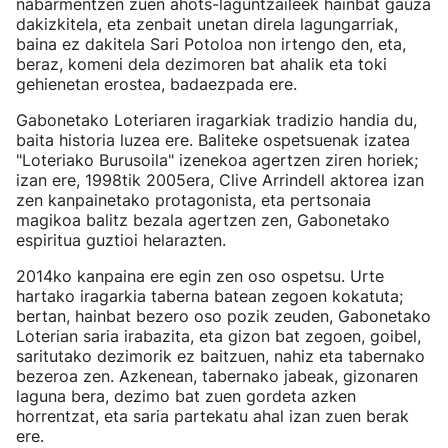
nabarmentzen zuen ahots-laguntzaileek hainbat gauza
dakizkitela, eta zenbait unetan direla lagungarriak,
baina ez dakitela Sari Potoloa non irtengo den, eta,
beraz, komeni dela dezimoren bat ahalik eta toki
gehienetan erostea, badaezpada ere.
Gabonetako Loteriaren iragarkiak tradizio handia du,
baita historia luzea ere. Baliteke ospetsuenak izatea
"Loteriako Burusoila" izenekoa agertzen ziren horiek;
izan ere, 1998tik 2005era, Clive Arrindell aktorea izan
zen kanpainetako protagonista, eta pertsonaia
magikoa balitz bezala agertzen zen, Gabonetako
espiritua guztioi helarazten.
2014ko kanpaina ere egin zen oso ospetsu. Urte
hartako iragarkia taberna batean zegoen kokatuta;
bertan, hainbat bezero oso pozik zeuden, Gabonetako
Loterian saria irabazita, eta gizon bat zegoen, goibel,
saritutako dezimorik ez baitzuen, nahiz eta tabernako
bezeroa zen. Azkenean, tabernako jabeak, gizonaren
laguna bera, dezimo bat zuen gordeta azken
horrentzat, eta saria partekatu ahal izan zuen berak
ere.