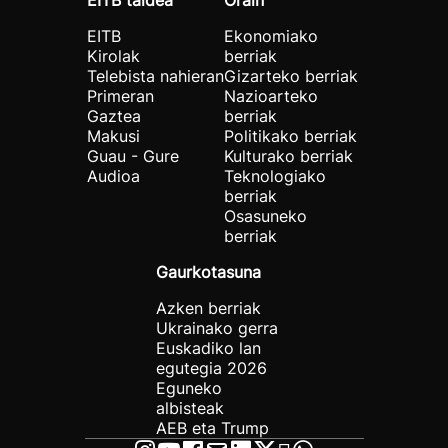
EITB taldea
Orain
EITB
Ekonomiako
Kirolak
berriak
Telebista nahieran
Gizarteko berriak
Primeran
Nazioarteko
Gaztea
berriak
Makusi
Politikako berriak
Guau - Gure
Kulturako berriak
Audioa
Teknologiako
berriak
Osasuneko
berriak
Gaurkotasuna
Azken berriak
Ukrainako gerra
Euskadiko lan
egutegia 2026
Eguneko
albisteak
AEB eta Trump