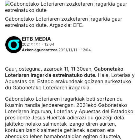
Gabonetako Loteriaren zozketaren iragarkia gaur
estreinatuko dute. Argazkia: EFE.
EITB MEDIA
2021/11/11 - 12:04
Azken eguneratzea
2021/11/11 - 12:04
Gaur, osteguna, azaroak 11, 11:30ean
,
Gabonetako
Loteriaren iragarkia estreinatuko dute
. Hala, Loterias y
Apuestas del Estado erakundeak goizean aurkeztuko
du Gabonetako Loteriaren iragarkia.
Gabonetako Loteriaren iragarkiak beti sortzen du
ikusmin handia jendearengan. 2021eko Gabonetako
Loteriaren inguruan, Loterias y Apuestas del Estadoko
presidente Jesus Huertak adierazi du goizegi dela
jakiteko nolako salmentak izango diren aurten,
kontuan izanik salmenta gehienak azaroan eta
abenduko lehen hamabostaldian egiten dituztela,