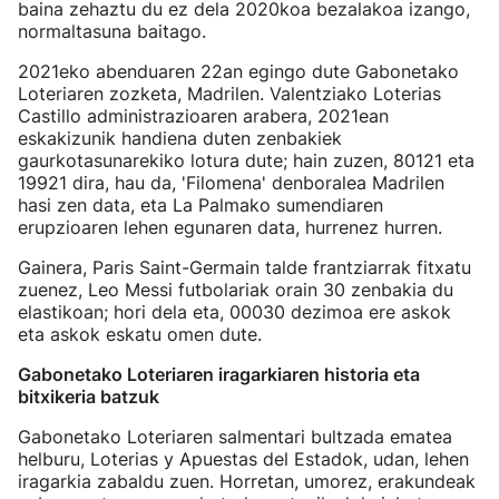
baina zehaztu du ez dela 2020koa bezalakoa izango,
normaltasuna baitago.
2021eko abenduaren 22an egingo dute Gabonetako
Loteriaren zozketa, Madrilen. Valentziako Loterias
Castillo administrazioaren arabera, 2021ean
eskakizunik handiena duten zenbakiek
gaurkotasunarekiko lotura dute; hain zuzen, 80121 eta
19921 dira, hau da, 'Filomena' denboralea Madrilen
hasi zen data, eta La Palmako sumendiaren
erupzioaren lehen egunaren data, hurrenez hurren.
Gainera, Paris Saint-Germain talde frantziarrak fitxatu
zuenez, Leo Messi futbolariak orain 30 zenbakia du
elastikoan; hori dela eta, 00030 dezimoa ere askok
eta askok eskatu omen dute.
Gabonetako Loteriaren iragarkiaren historia eta
bitxikeria batzuk
Gabonetako Loteriaren salmentari bultzada ematea
helburu, Loterias y Apuestas del Estadok, udan, lehen
iragarkia zabaldu zuen. Horretan, umorez, erakundeak