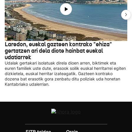
Laredon, euskal gazteen kontrako "ehiza"
gertatzen ari dela diote hainbat euskal
udatiarrek
Udalak gertakari isolatuak direla dioen arren, biktimek eta
euren familiek uste dute, erasook soilik euskal herritarrei egiten
dizkietela, euskal herritar izateagatik. Gazteen kontrako
dozena bat erasotik gora zenbatu ditu poliziak uda honetan
Kantabriako udalerrian.