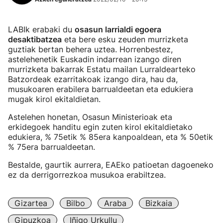
LABIk erabaki du
osasun larrialdi egoera
desaktibatzea
eta bere esku zeuden murrizketa
guztiak bertan behera uztea. Horrenbestez,
astelehenetik Euskadin indarrean izango diren
murrizketa bakarrak Estatu mailan Lurraldearteko
Batzordeak ezarritakoak izango dira, hau da,
musukoaren erabilera barrualdeetan eta edukiera
mugak kirol ekitaldietan.
Astelehen honetan, Osasun Ministerioak eta
erkidegoek handitu egin zuten kirol ekitaldietako
edukiera, % 75etik % 85era kanpoaldean, eta % 50etik
% 75era barrualdeetan.
Bestalde, gaurtik aurrera, EAEko patioetan dagoeneko
ez da derrigorrezkoa musukoa erabiltzea.
Gizartea
Bilbo
Araba
Bizkaia
Gipuzkoa
Iñigo Urkullu