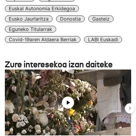
Euskal Autonomia Erkidegoa
Eusko Jaurlaritza
Donostia
Gasteiz
Eguneko Titularrak
Covid-19aren Aldaera Berriak
LABI Euskadi
Zure interesekoa izan daiteke