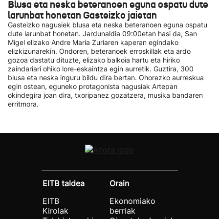
Blusa eta neska beteranoen eguna ospatu dute
larunbat honetan Gasteizko jaietan
Gasteizko nagusiek blusa eta neska beteranoen eguna ospatu
dute larunbat honetan. Jardunaldia 09:00etan hasi da, San
Migel elizako Andre Maria Zuriaren kaperan egindako
elizkizunarekin. Ondoren, beteranoek erroskillak eta ardo
gozoa dastatu dituzte, elizako balkoia hartu eta hiriko
zaindariari ohiko lore-eskaintza egin aurretik. Guztira, 300
blusa eta neska inguru bildu dira bertan. Ohorezko aurreskua
egin ostean, eguneko protagonista nagusiak Artepan
okindegira joan dira, txoripanez gozatzera, musika bandaren
erritmora.
EITB taldea
Orain
EITB
Ekonomiako
Kirolak
berriak