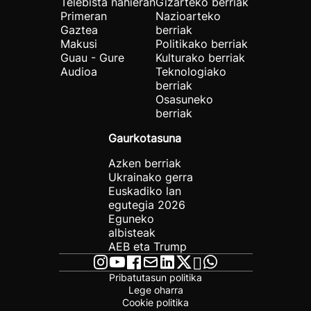
Telebista nahieran
Gizarteko berriak
Primeran
Nazioarteko
Gaztea
berriak
Makusi
Politikako berriak
Guau - Gure
Kulturako berriak
Audioa
Teknologiako
berriak
Osasuneko
berriak
Gaurkotasuna
Azken berriak
Ukrainako gerra
Euskadiko lan
egutegia 2026
Eguneko
albisteak
AEB eta Trump
Pribatutasun politika
Lege oharra
Cookie politika