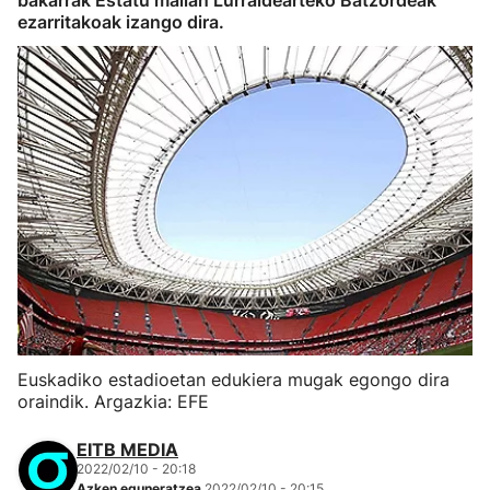
bakarrak Estatu mailan Lurraldearteko Batzordeak
ezarritakoak izango dira.
Euskadiko estadioetan edukiera mugak egongo dira
oraindik. Argazkia: EFE
EITB MEDIA
2022/02/10 - 20:18
Azken eguneratzea
2022/02/10 - 20:15