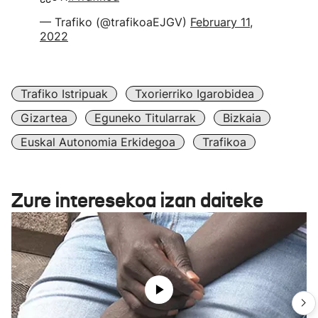
— Trafiko (@trafikoaEJGV)
February 11,
2022
Trafiko Istripuak
Txorierriko Igarobidea
Gizartea
Eguneko Titularrak
Bizkaia
Euskal Autonomia Erkidegoa
Trafikoa
Zure interesekoa izan daiteke