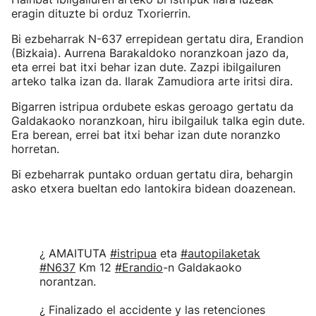
eragin dituzte bi orduz Txorierrin.
Bi ezbeharrak N-637 errepidean gertatu dira, Erandion
(Bizkaia). Aurrena Barakaldoko noranzkoan jazo da,
eta errei bat itxi behar izan dute. Zazpi ibilgailuren
arteko talka izan da. Ilarak Zamudiora arte iritsi dira.
Bigarren istripua ordubete eskas geroago gertatu da
Galdakaoko noranzkoan, hiru ibilgailuk talka egin dute.
Era berean, errei bat itxi behar izan dute noranzko
horretan.
Bi ezbeharrak puntako orduan gertatu dira, behargin
asko etxera bueltan edo lantokira bidean doazenean.
¿ AMAITUTA
#istripua
eta
#autopilaketak
#N637
Km 12
#Erandio
-n Galdakaoko
norantzan.
¿ Finalizado el accidente y las retenciones