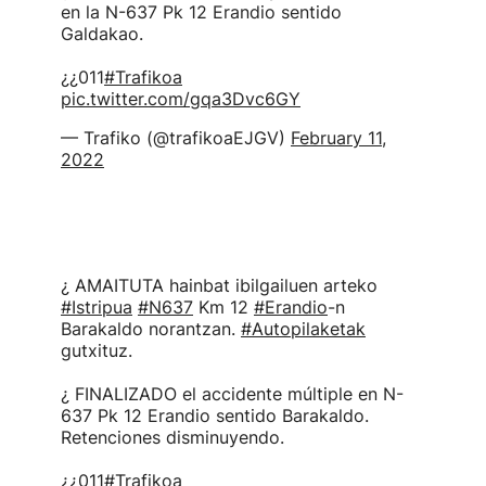
en la N-637 Pk 12 Erandio sentido
Galdakao.
¿¿011
#Trafikoa
pic.twitter.com/gqa3Dvc6GY
— Trafiko (@trafikoaEJGV)
February 11,
2022
¿ AMAITUTA hainbat ibilgailuen arteko
#Istripua
#N637
Km 12
#Erandio
-n
Barakaldo norantzan.
#Autopilaketak
gutxituz.
¿ FINALIZADO el accidente múltiple en N-
637 Pk 12 Erandio sentido Barakaldo.
Retenciones disminuyendo.
¿¿011
#Trafikoa