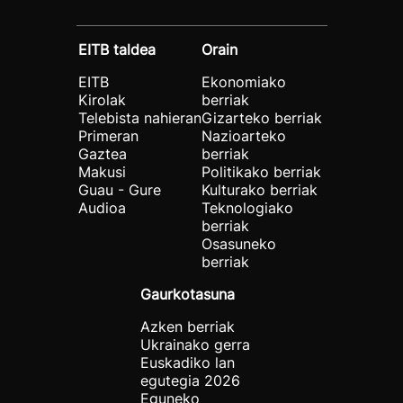
EITB taldea
Orain
EITB
Ekonomiako
Kirolak
berriak
Telebista nahieran
Gizarteko berriak
Primeran
Nazioarteko
Gaztea
berriak
Makusi
Politikako berriak
Guau - Gure
Kulturako berriak
Audioa
Teknologiako
berriak
Osasuneko
berriak
Gaurkotasuna
Azken berriak
Ukrainako gerra
Euskadiko lan
egutegia 2026
Eguneko