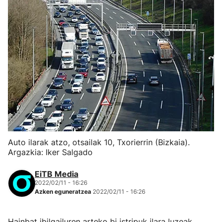
Auto ilarak atzo, otsailak 10, Txorierrin (Bizkaia).
Argazkia: Iker Salgado
EiTB Media
2022/02/11 - 16:26
Azken eguneratzea
2022/02/11 - 16:26
Hainbat ibilgailuren arteko bi istripuk ilara luzeak