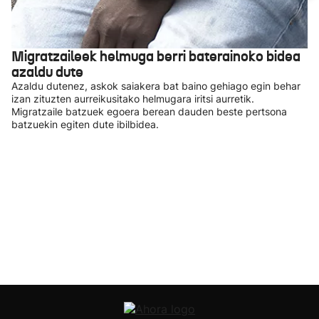
Migratzaileek helmuga berri baterainoko bidea
azaldu dute
Azaldu dutenez, askok saiakera bat baino gehiago egin behar
izan zituzten aurreikusitako helmugara iritsi aurretik.
Migratzaile batzuek egoera berean dauden beste pertsona
batzuekin egiten dute ibilbidea.