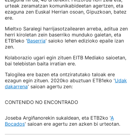
urteak zeramatzan komunikabideetan agertzen, eta
ezaguna zen Euskal Herrian osoan, Gipuzkoan, batez
ere.
Mieltxo Saralegi harrijasotzailearen arreba, aditua zen
herri kiroletan zein baserriko munduko gaietan, eta
ETB1eko '
Baserria
' saioko lehen edizioko epaile izan
zen.
Kolaborazio ugari egin zituen EITB Mediako saioetan,
bai telebistan baita irratian ere.
Talogilea ere bazen eta ontziratutako taloak ere
ezagun egin zituen. 2020ko abuztuan ETB1eko '
Udak
dakarrena
' saioan agertu zen:
CONTENIDO NO ENCONTRADO
Joseba Argiñanorekin sukaldean, eta ETB2ko '
A
Bocados
' saioan ere agertu zen azken bi urteotan.