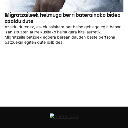
Migratzaileek helmuga berri baterainoko bidea
azaldu dute
Azaldu dutenez, askok saiakera bat baino gehiago egin behar
izan zituzten aurreikusitako helmugara iritsi aurretik.
Migratzaile batzuek egoera berean dauden beste pertsona
batzuekin egiten dute ibilbidea.