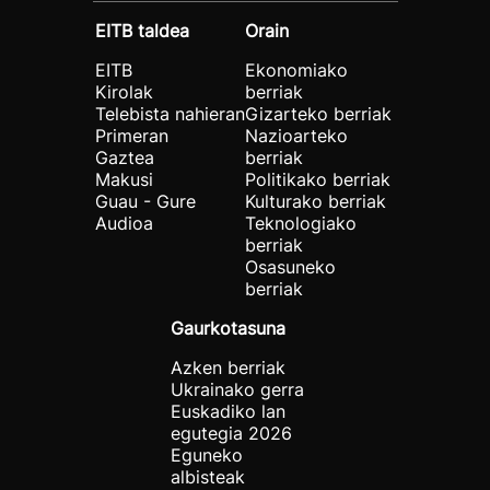
EITB taldea
Orain
EITB
Ekonomiako
Kirolak
berriak
Telebista nahieran
Gizarteko berriak
Primeran
Nazioarteko
Gaztea
berriak
Makusi
Politikako berriak
Guau - Gure
Kulturako berriak
Audioa
Teknologiako
berriak
Osasuneko
berriak
Gaurkotasuna
Azken berriak
Ukrainako gerra
Euskadiko lan
egutegia 2026
Eguneko
albisteak