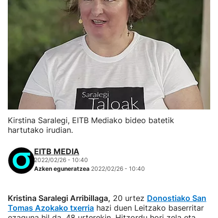
Kirstina Saralegi, EITB Mediako bideo batetik
hartutako irudian.
EITB MEDIA
2022/02/26 - 10:40
Azken eguneratzea
2022/02/26 - 10:40
Kristina Saralegi Arribillaga,
20 urtez
Donostiako San
Tomas Azokako txerria
hazi duen Leitzako baserritar
ezaguna hil da, 48 urterekin. Hitzordu hori zela eta,