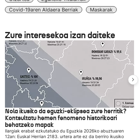
Covid-19aren Aldaera Berriak
Maskarak
Zure interesekoa izan daiteke
Nola ikusiko da eguzki-eklipsea zure herritik?
Kontsultatu hemen fenomeno historikoari
behatzeko mapak
Ilargiak erabat ezkutatuko du Eguzkia 2026ko abuztuaren
12an: Euskal Herrian 2183. urtera arte ez da berriro ikusiko