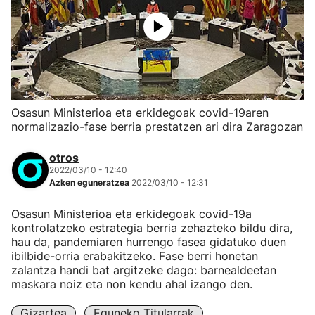
Osasun Ministerioa eta erkidegoak covid-19aren
normalizazio-fase berria prestatzen ari dira Zaragozan
otros
2022/03/10 - 12:40
Azken eguneratzea
2022/03/10 - 12:31
Osasun Ministerioa eta erkidegoak covid-19a
kontrolatzeko estrategia berria zehazteko bildu dira,
hau da, pandemiaren hurrengo fasea gidatuko duen
ibilbide-orria erabakitzeko. Fase berri honetan
zalantza handi bat argitzeke dago: barnealdeetan
maskara noiz eta non kendu ahal izango den.
Gizartea
Eguneko Titularrak