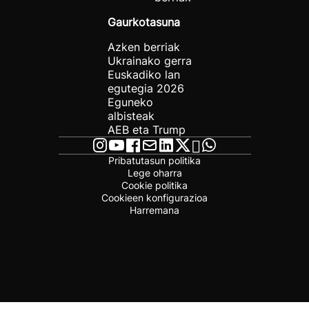
Gaurkotasuna
Azken berriak
Ukrainako gerra
Euskadiko lan
egutegia 2026
Eguneko
albisteak
AEB eta Trump
Pribatutasun politika
Lege oharra
Cookie politika
Cookieen konfigurazioa
Harremana