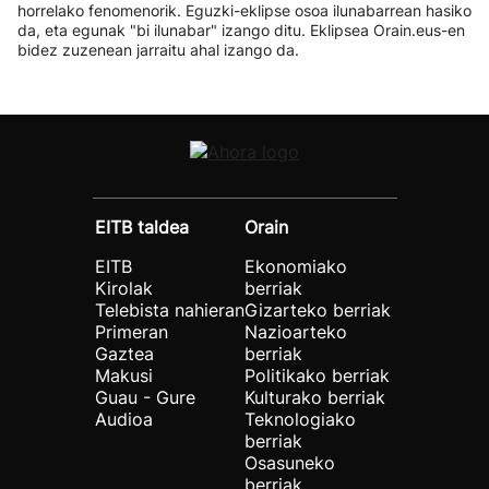
horrelako fenomenorik. Eguzki-eklipse osoa ilunabarrean hasiko
da, eta egunak "bi ilunabar" izango ditu. Eklipsea Orain.eus-en
bidez zuzenean jarraitu ahal izango da.
EITB taldea
Orain
EITB
Ekonomiako
Kirolak
berriak
Telebista nahieran
Gizarteko berriak
Primeran
Nazioarteko
Gaztea
berriak
Makusi
Politikako berriak
Guau - Gure
Kulturako berriak
Audioa
Teknologiako
berriak
Osasuneko
berriak