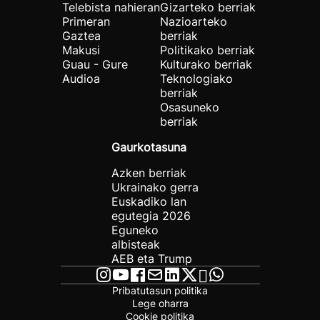
Telebista nahieran
Gizarteko berriak
Primeran
Nazioarteko
Gaztea
berriak
Makusi
Politikako berriak
Guau - Gure
Kulturako berriak
Audioa
Teknologiako
berriak
Osasuneko
berriak
Gaurkotasuna
Azken berriak
Ukrainako gerra
Euskadiko lan
egutegia 2026
Eguneko
albisteak
AEB eta Trump
Pribatutasun politika
Lege oharra
Cookie politika