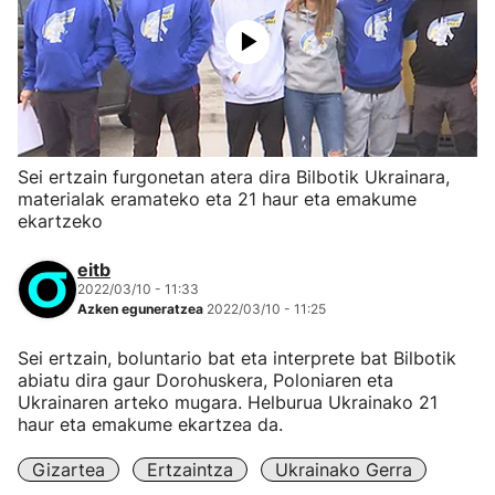
Sei ertzain furgonetan atera dira Bilbotik Ukrainara,
materialak eramateko eta 21 haur eta emakume
ekartzeko
eitb
2022/03/10 - 11:33
Azken eguneratzea
2022/03/10 - 11:25
Sei ertzain, boluntario bat eta interprete bat Bilbotik
abiatu dira gaur Dorohuskera, Poloniaren eta
Ukrainaren arteko mugara. Helburua Ukrainako 21
haur eta emakume ekartzea da.
Gizartea
Ertzaintza
Ukrainako Gerra