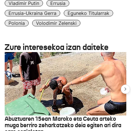
Vladimir Putin
Errusia
Errusia-Ukraina Gerra
Eguneko Titularrak
Polonia
Volodimir Zelenski
Zure interesekoa izan daiteke
Abuztuaren 15ean Maroko eta Ceuta arteko
muga berriro zeharkatzeko deia egiten ari dira