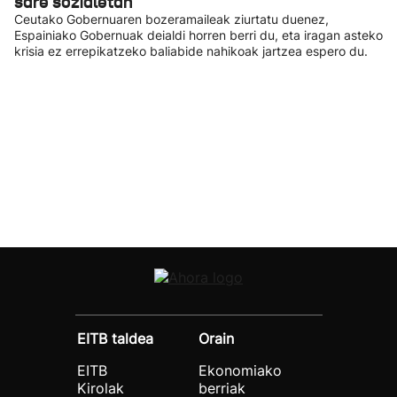
sare sozialetan
Ceutako Gobernuaren bozeramaileak ziurtatu duenez,
Espainiako Gobernuak deialdi horren berri du, eta iragan asteko
krisia ez errepikatzeko baliabide nahikoak jartzea espero du.
EITB taldea
Orain
EITB
Ekonomiako
Kirolak
berriak