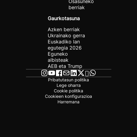
Osasuneko
berriak
Gaurkotasuna
Azken berriak
Ukrainako gerra
Euskadiko lan
egutegia 2026
Eguneko
albisteak
AEB eta Trump
Pribatutasun politika
Lege oharra
Cookie politika
Cookieen konfigurazioa
Harremana