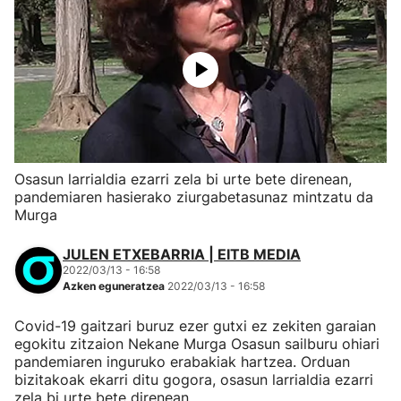
Osasun larrialdia ezarri zela bi urte bete direnean,
pandemiaren hasierako ziurgabetasunaz mintzatu da
Murga
JULEN ETXEBARRIA | EITB MEDIA
2022/03/13 - 16:58
Azken eguneratzea
2022/03/13 - 16:58
Covid-19 gaitzari buruz ezer gutxi ez zekiten garaian
egokitu zitzaion Nekane Murga Osasun sailburu ohiari
pandemiaren inguruko erabakiak hartzea. Orduan
bizitakoak ekarri ditu gogora, osasun larrialdia ezarri
zela bi urte bete direnean.