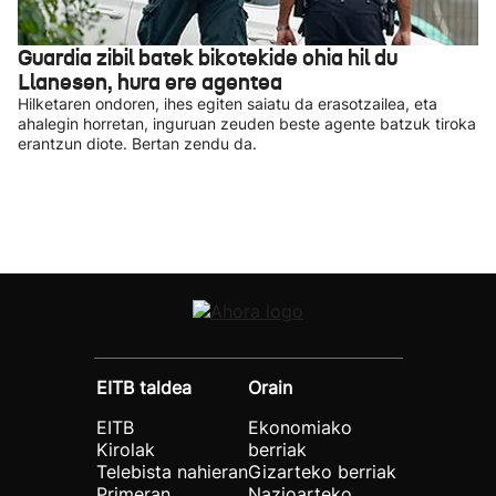
Guardia zibil batek bikotekide ohia hil du
Llanesen, hura ere agentea
Hilketaren ondoren, ihes egiten saiatu da erasotzailea, eta
ahalegin horretan, inguruan zeuden beste agente batzuk tiroka
erantzun diote. Bertan zendu da.
EITB taldea
Orain
EITB
Ekonomiako
Kirolak
berriak
Telebista nahieran
Gizarteko berriak
Primeran
Nazioarteko