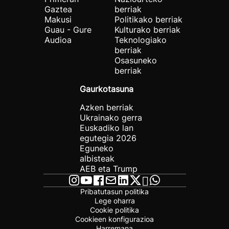
Gaztea
berriak
Makusi
Politikako berriak
Guau - Gure
Kulturako berriak
Audioa
Teknologiako
berriak
Osasuneko
berriak
Gaurkotasuna
Azken berriak
Ukrainako gerra
Euskadiko lan
egutegia 2026
Eguneko
albisteak
AEB eta Trump
Pribatutasun politika
Lege oharra
Cookie politika
Cookieen konfigurazioa
Harremana