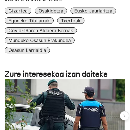
Gizartea
Osakidetza
Eusko Jaurlaritza
Eguneko Titularrak
Txertoak
Covid-19aren Aldaera Berriak
Munduko Osasun Erakundea
Osasun Larrialdia
Zure interesekoa izan daiteke