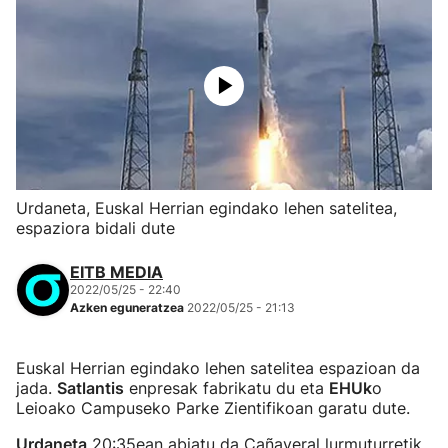
Urdaneta, Euskal Herrian egindako lehen satelitea,
espaziora bidali dute
EITB MEDIA
2022/05/25 - 22:40
Azken eguneratzea
2022/05/25 - 21:13
Euskal Herrian egindako lehen satelitea espazioan da
jada.
Satlantis
enpresak fabrikatu du eta
EHUk
o
Leioako Campuseko Parke Zientifikoan garatu dute.
Urdaneta
20:35ean abiatu da Cañaveral lurmuturretik