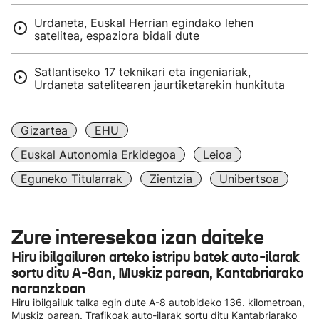
Urdaneta, Euskal Herrian egindako lehen
satelitea, espaziora bidali dute
Satlantiseko 17 teknikari eta ingeniariak,
Urdaneta satelitearen jaurtiketarekin hunkituta
Gizartea
EHU
Euskal Autonomia Erkidegoa
Leioa
Eguneko Titularrak
Zientzia
Unibertsoa
Zure interesekoa izan daiteke
Hiru ibilgailuren arteko istripu batek auto-ilarak
sortu ditu A-8an, Muskiz parean, Kantabriarako
noranzkoan
Hiru ibilgailuk talka egin dute A-8 autobideko 136. kilometroan,
Muskiz parean. Trafikoak auto-ilarak sortu ditu Kantabriarako