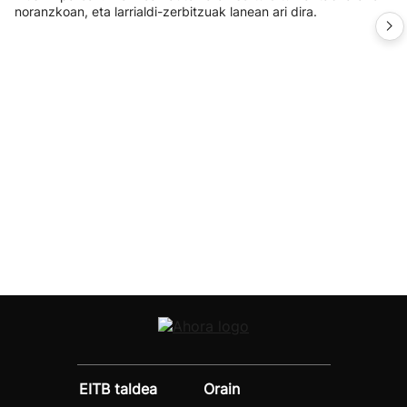
noranzkoan, eta larrialdi-zerbitzuak lanean ari dira.
EITB taldea
Orain