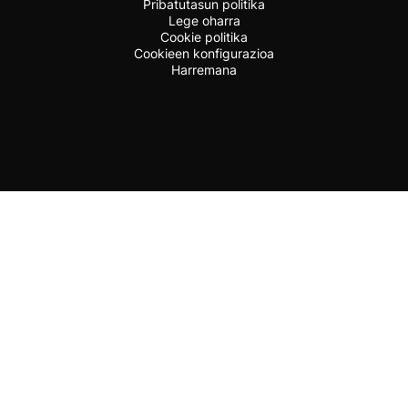
Pribatutasun politika
Lege oharra
Cookie politika
Cookieen konfigurazioa
Harremana