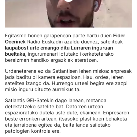
Egitasmo honen garapenean parte hartu duen
Eider
Ocerin
ek Radio Euskadin azaldu duenez, sateliteak
laupabost urte emango ditu Lurraren inguruan
bueltaka
, ingurumenari lotutako ikerketetarako
bereizmen handiko argazkiak ateratzen.
Urdanetarena ez da Satlantisen lehen misioa: enpresak
jada baditu bi kamera espazioan. Hau, ordea, lehen
satelitea izango da. Hurrengo urteei begira ere zazpi
misio inguru dituzte aurreikusita.
Satlantis GEI-Satekin dago lanean, metanoa
detektatzeko satelite bat. Datorren urtean
espazioratuko dutela uste dute, ekainean. Enpresaren
beste erronken artean, itsasoko plastikoen behaketa
eta jarraipena egitea da, baita landa sailetako
patologien kontrola ere.