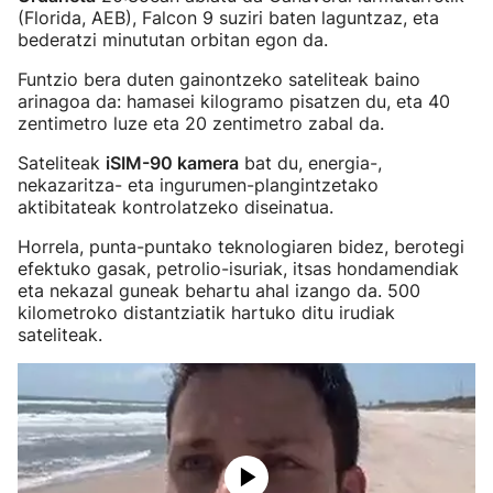
(Florida, AEB), Falcon 9 suziri baten laguntzaz, eta
bederatzi minututan orbitan egon da.
Funtzio bera duten gainontzeko sateliteak baino
arinagoa da: hamasei kilogramo pisatzen du, eta 40
zentimetro luze eta 20 zentimetro zabal da.
Sateliteak
iSIM-90 kamera
bat du, energia-,
nekazaritza- eta ingurumen-plangintzetako
aktibitateak kontrolatzeko diseinatua.
Horrela, punta-puntako teknologiaren bidez, berotegi
efektuko gasak, petrolio-isuriak, itsas hondamendiak
eta nekazal guneak behartu ahal izango da. 500
kilometroko distantziatik hartuko ditu irudiak
sateliteak.