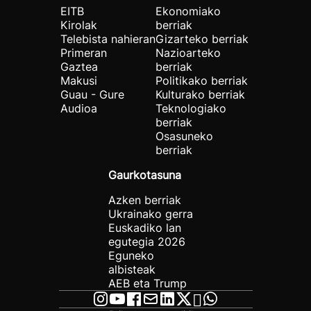
EITB
Ekonomiako
Kirolak
berriak
Telebista nahieran
Gizarteko berriak
Primeran
Nazioarteko
Gaztea
berriak
Makusi
Politikako berriak
Guau - Gure
Kulturako berriak
Audioa
Teknologiako
berriak
Osasuneko
berriak
Gaurkotasuna
Azken berriak
Ukrainako gerra
Euskadiko lan
egutegia 2026
Eguneko
albisteak
AEB eta Trump