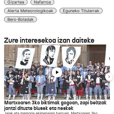
Gizartea
Nafarroa
Alerta Meteorologikoak
Eguneko Titularrak
Bero-Boladak
Zure interesekoa izan daiteke
Martxoaren 3ko biktimak gogoan, zapi beltzak
jantzi dituzte blusek eta neskek
Jaiak eta memoria ekimenaren barruan, Martxoaren 3ko