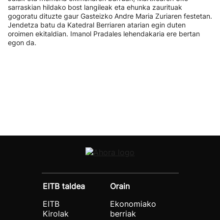
sarraskian hildako bost langileak eta ehunka zaurituak
gogoratu dituzte gaur Gasteizko Andre Maria Zuriaren festetan.
Jendetza batu da Katedral Berriaren atarian egin duten
oroimen ekitaldian. Imanol Pradales lehendakaria ere bertan
egon da.
EITB taldea
Orain
EITB
Ekonomiako
Kirolak
berriak