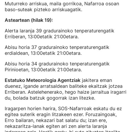
Muturreko arriskua, maila gorrikoa, Nafarroa osoan
baso-suteak pizteko arriskuagatik.
Asteartean (hilak 19):
Alerta laranja 39 gradurainoko tenperaturengatik
Erriberan, 13:00etatik 21:00etara.
Abisu horia 37 gradurainoko tenperaturengatik
erdialdean, 13:00etatik 21:00etara.
Abisu horia 34 gradurainoko tenperaturengatik
Pirinioetan, 13:00etatik 21:00etara.
Estatuko Meteorologia Agentziak
jakitera eman
duenez, igande arratsaldean baliteke ekaitzak jotzea
Erriberan. Astelehenerako, hego haize jarraitua iragarri
du, bolada batzuk gogorrak izan litezke.
Iragarpen horien harira, SOS-Nafarroak eskatu du ez
egitea suterik eragin litzakeen ezer. Foruzaingoak,
Erro bailaran, nekazari bat salatu du; izan ere,
nekazaritza-lanak egiten ari zen alerta laranja