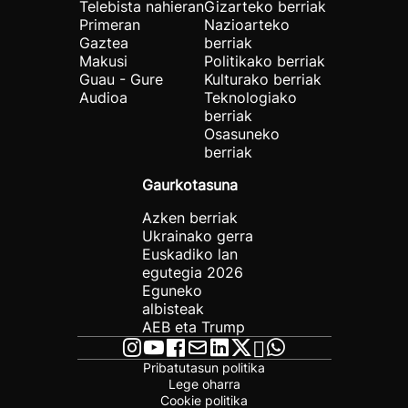
Telebista nahieran
Gizarteko berriak
Primeran
Nazioarteko
Gaztea
berriak
Makusi
Politikako berriak
Guau - Gure
Kulturako berriak
Audioa
Teknologiako
berriak
Osasuneko
berriak
Gaurkotasuna
Azken berriak
Ukrainako gerra
Euskadiko lan
egutegia 2026
Eguneko
albisteak
AEB eta Trump
Pribatutasun politika
Lege oharra
Cookie politika