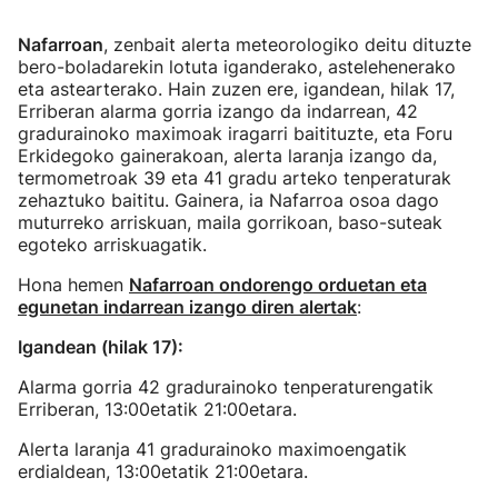
Nafarroan
, zenbait alerta meteorologiko deitu dituzte
bero-boladarekin lotuta iganderako, astelehenerako
eta astearterako. Hain zuzen ere, igandean, hilak 17,
Erriberan alarma gorria izango da indarrean, 42
gradurainoko maximoak iragarri baitituzte, eta Foru
Erkidegoko gainerakoan, alerta laranja izango da,
termometroak 39 eta 41 gradu arteko tenperaturak
zehaztuko baititu. Gainera, ia Nafarroa osoa dago
muturreko arriskuan, maila gorrikoan, baso-suteak
egoteko arriskuagatik.
Hona hemen
Nafarroan ondorengo orduetan eta
egunetan indarrean izango diren alertak
:
Igandean (hilak 17):
Alarma gorria 42 gradurainoko tenperaturengatik
Erriberan, 13:00etatik 21:00etara.
Alerta laranja 41 gradurainoko maximoengatik
erdialdean, 13:00etatik 21:00etara.