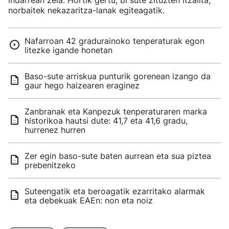
indarrean zela. Hortik gertu, bi sute zituzten itzalita,
norbaitek nekazaritza-lanak egiteagatik.
Nafarroan 42 gradurainoko tenperaturak egon
litezke igande honetan
Baso-sute arriskua punturik gorenean izango da
gaur hego haizearen eraginez
Zanbranak eta Kanpezuk tenperaturaren marka
historikoa hautsi dute: 41,7 eta 41,6 gradu,
hurrenez hurren
Zer egin baso-sute baten aurrean eta sua piztea
prebenitzeko
Suteengatik eta beroagatik ezarritako alarmak
eta debekuak EAEn: non eta noiz