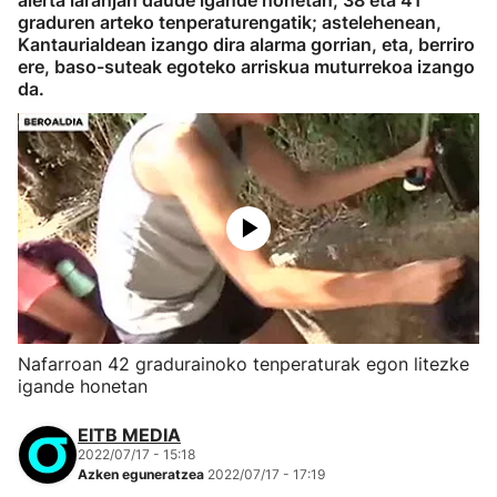
alerta laranjan daude igande honetan, 38 eta 41
graduren arteko tenperaturengatik; astelehenean,
Kantaurialdean izango dira alarma gorrian, eta, berriro
ere, baso-suteak egoteko arriskua muturrekoa izango
da.
Nafarroan 42 gradurainoko tenperaturak egon litezke
igande honetan
EITB MEDIA
2022/07/17 - 15:18
Azken eguneratzea
2022/07/17 - 17:19