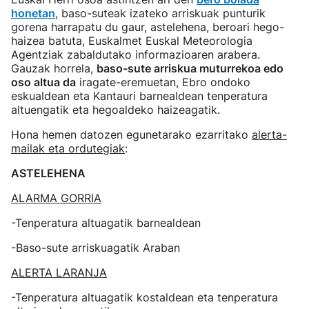
honetan
, baso-suteak izateko arriskuak punturik
gorena harrapatu du gaur, astelehena, beroari hego-
haizea batuta, Euskalmet Euskal Meteorologia
Agentziak zabaldutako informazioaren arabera.
Gauzak horrela,
baso-sute arriskua muturrekoa edo
oso altua da
iragate-eremuetan, Ebro ondoko
eskualdean eta Kantauri barnealdean tenperatura
altuengatik eta hegoaldeko haizeagatik.
Hona hemen datozen egunetarako ezarritako
alerta-
mailak eta ordutegiak
:
ASTELEHENA
ALARMA GORRIA
-Tenperatura altuagatik barnealdean
-Baso-sute arriskuagatik Araban
ALERTA LARANJA
-Tenperatura altuagatik kostaldean eta tenperatura