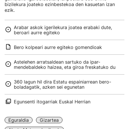
bizilekura joateko ezinbestekoa den kasuetan izan
ezik.
Arabar askok igerilekura joatea erabaki dute,
beroari aurre egiteko
Bero kolpeari aurre egiteko gomendioak
Astelehen arratsaldean sartuko da ipar-
mendebaldeko haizea, eta giroa freskatuko du
360 lagun hil dira Estatu espainiarrean bero-
boladagatik, azken sei egunetan
Egunsenti itogarriak Euskal Herrian
Eguraldia
Gizartea