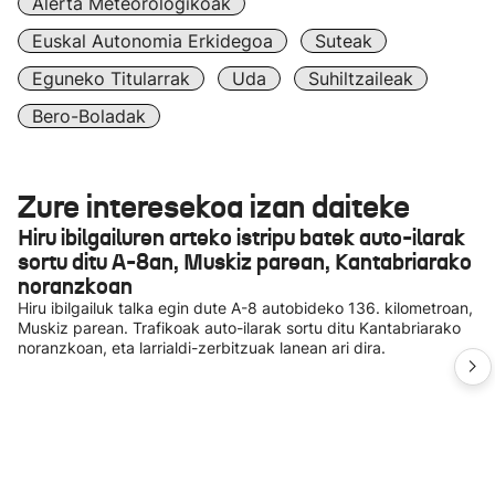
Alerta Meteorologikoak
Euskal Autonomia Erkidegoa
Suteak
Eguneko Titularrak
Uda
Suhiltzaileak
Bero-Boladak
Zure interesekoa izan daiteke
Hiru ibilgailuren arteko istripu batek auto-ilarak
sortu ditu A-8an, Muskiz parean, Kantabriarako
noranzkoan
Hiru ibilgailuk talka egin dute A-8 autobideko 136. kilometroan,
Muskiz parean. Trafikoak auto-ilarak sortu ditu Kantabriarako
noranzkoan, eta larrialdi-zerbitzuak lanean ari dira.