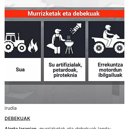
irudia
DEBEKUAK
Alerta laranjan,
murrizketak eta debekuak landa-