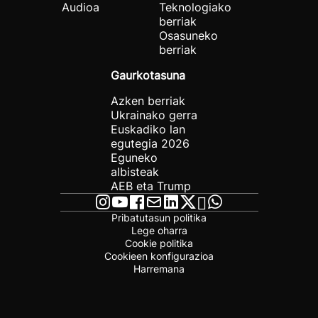
Audioa
Teknologiako
berriak
Osasuneko
berriak
Gaurkotasuna
Azken berriak
Ukrainako gerra
Euskadiko lan
egutegia 2026
Eguneko
albisteak
AEB eta Trump
Pribatutasun politika
Lege oharra
Cookie politika
Cookieen konfigurazioa
Harremana