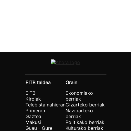
EITB taldea
Orain
EITB
Ekonomiako
Kirolak
berriak
Telebista nahieran
Gizarteko berriak
Primeran
Nazioarteko
Gaztea
berriak
Makusi
Politikako berriak
Guau - Gure
Kulturako berriak