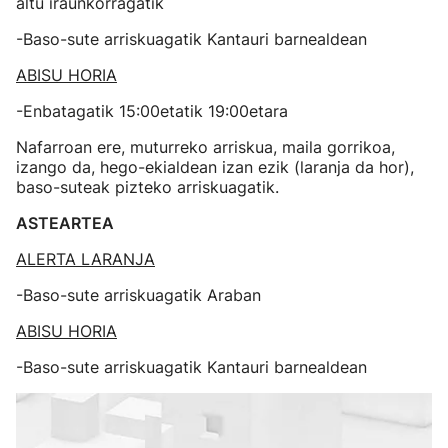
altu iraunkorragatik
-Baso-sute arriskuagatik Kantauri barnealdean
ABISU HORIA
-Enbatagatik 15:00etatik 19:00etara
Nafarroan ere, muturreko arriskua, maila gorrikoa,
izango da, hego-ekialdean izan ezik (laranja da hor),
baso-suteak pizteko arriskuagatik.
ASTEARTEA
ALERTA LARANJA
-Baso-sute arriskuagatik Araban
ABISU HORIA
-Baso-sute arriskuagatik Kantauri barnealdean