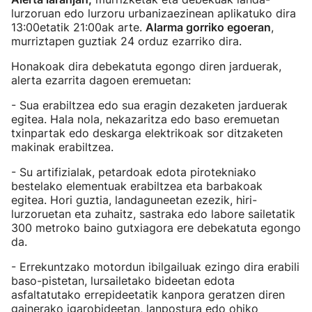
lurzoruan edo lurzoru urbanizaezinean aplikatuko dira
13:00etatik 21:00ak arte.
Alarma gorriko egoeran
,
murriztapen guztiak 24 orduz ezarriko dira.
Honakoak dira debekatuta egongo diren jarduerak,
alerta ezarrita dagoen eremuetan:
- Sua erabiltzea edo sua eragin dezaketen jarduerak
egitea. Hala nola, nekazaritza edo baso eremuetan
txinpartak edo deskarga elektrikoak sor ditzaketen
makinak erabiltzea.
- Su artifizialak, petardoak edota pirotekniako
bestelako elementuak erabiltzea eta barbakoak
egitea. Hori guztia, landaguneetan ezezik, hiri-
lurzoruetan eta zuhaitz, sastraka edo labore sailetatik
300 metroko baino gutxiagora ere debekatuta egongo
da.
- Errekuntzako motordun ibilgailuak ezingo dira erabili
baso-pistetan, lursailetako bideetan edota
asfaltatutako errepideetatik kanpora geratzen diren
gainerako igarobideetan, lanpostura edo ohiko