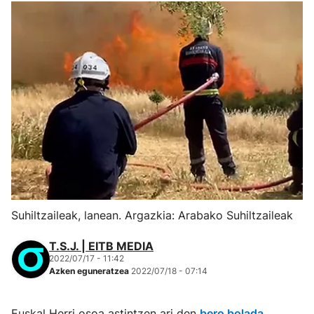
Suhiltzaileak, lanean. Argazkia: Arabako Suhiltzaileak
T.S.J. | EITB MEDIA
2022/07/17 - 11:42
Azken eguneratzea
2022/07/18 - 07:14
Euskal Herri osoa astintzen ari den
bero bolada