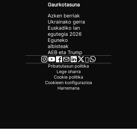
Gaurkotasuna
Azken berriak
Ukrainako gerra
Euskadiko lan
egutegia 2026
Eguneko
albisteak
AEB eta Trump
Pribatutasun politika
Lege oharra
Cookie politika
Cookieen konfigurazioa
Harremana