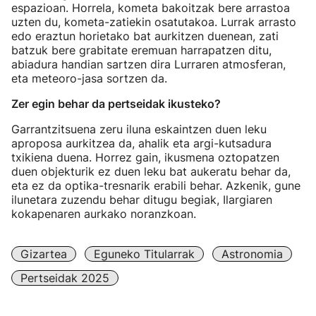
espazioan. Horrela, kometa bakoitzak bere arrastoa
uzten du, kometa-zatiekin osatutakoa. Lurrak arrasto
edo eraztun horietako bat aurkitzen duenean, zati
batzuk bere grabitate eremuan harrapatzen ditu,
abiadura handian sartzen dira Lurraren atmosferan,
eta meteoro-jasa sortzen da.
Zer egin behar da pertseidak ikusteko?
Garrantzitsuena zeru iluna eskaintzen duen leku
aproposa aurkitzea da, ahalik eta argi-kutsadura
txikiena duena. Horrez gain, ikusmena oztopatzen
duen objekturik ez duen leku bat aukeratu behar da,
eta ez da optika-tresnarik erabili behar. Azkenik, gune
ilunetara zuzendu behar ditugu begiak, Ilargiaren
kokapenaren aurkako noranzkoan.
Gizartea
Eguneko Titularrak
Astronomia
Pertseidak 2025