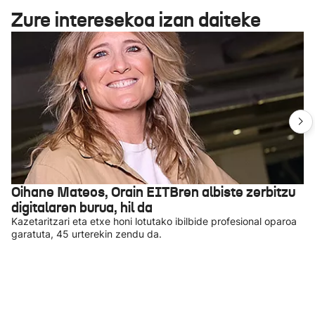
Zure interesekoa izan daiteke
Oihane Mateos, Orain EITBren albiste zerbitzu
digitalaren burua, hil da
Kazetaritzari eta etxe honi lotutako ibilbide profesional oparoa
garatuta, 45 urterekin zendu da.