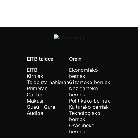
EITB taldea
Orain
EITB
Ekonomiako
Kirolak
berriak
Telebista nahieran
Gizarteko berriak
Primeran
Nazioarteko
Gaztea
berriak
Makusi
Politikako berriak
Guau - Gure
Kulturako berriak
Audioa
Teknologiako
berriak
Osasuneko
berriak