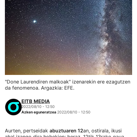
"Done Laurendiren malkoak" izenarekin ere ezagutzen
da fenomenoa. Argazkia: EFE.
EITB MEDIA
2022/08/10 - 12:50
Azken eguneratzea
2022/08/10 - 12:50
Aurten, pertseidak
abuztuaren 12
an, ostirala, ikusi
ahal izango dira hobekien; beraz, 12tik 13rako gaua