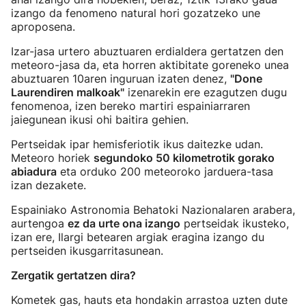
izango da fenomeno natural hori gozatzeko une
aproposena.
Izar-jasa urtero abuztuaren erdialdera gertatzen den
meteoro-jasa da, eta horren aktibitate goreneko unea
abuztuaren 10aren inguruan izaten denez,
"Done
Laurendiren malkoak"
izenarekin ere ezagutzen dugu
fenomenoa, izen bereko martiri espainiarraren
jaiegunean ikusi ohi baitira gehien.
Pertseidak ipar hemisferiotik ikus daitezke udan.
Meteoro horiek
segundoko 50 kilometrotik gorako
abiadura
eta orduko 200 meteoroko jarduera-tasa
izan dezakete.
Espainiako Astronomia Behatoki Nazionalaren arabera,
aurtengoa
ez da urte ona izango
pertseidak ikusteko,
izan ere, Ilargi betearen argiak eragina izango du
pertseiden ikusgarritasunean.
Zergatik gertatzen dira?
Kometek gas, hauts eta hondakin arrastoa uzten dute