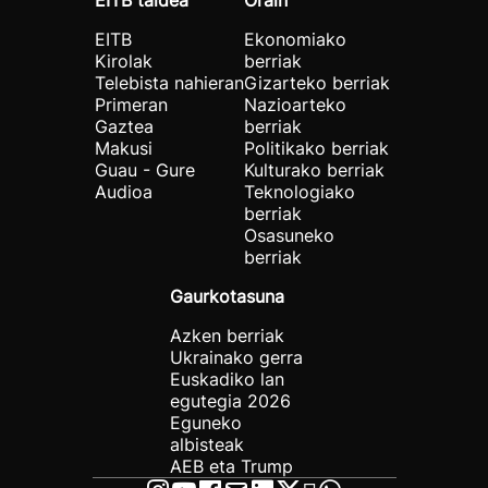
EITB taldea
Orain
EITB
Ekonomiako
Kirolak
berriak
Telebista nahieran
Gizarteko berriak
Primeran
Nazioarteko
Gaztea
berriak
Makusi
Politikako berriak
Guau - Gure
Kulturako berriak
Audioa
Teknologiako
berriak
Osasuneko
berriak
Gaurkotasuna
Azken berriak
Ukrainako gerra
Euskadiko lan
egutegia 2026
Eguneko
albisteak
AEB eta Trump