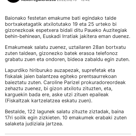
Baionako festetan emakume bati egindako talde
bortxaketagatik atxilotutako 19 eta 25 urteko bi
gizonezkoak espetxera bidali ditu Paueko Auzitegiak
behin-behinean, Euskadi Irratiak jakitera eman duenez.
Emakumeak salatu zuenez, uztailaren 28an bortxatu
zuten taldean, gizonezko batek erasoa telefonoz
grabatu zuen eta ondoren, bideoa zabaldu egin zuten.
Lapurdiko hiriburuko auzapezak, suprefetak eta
fiskalak jaien balantzea egiteko prentsaurrekoan
baieztatu zuten. Caroline Parizel prokuradoreordeak
zehaztu zuenez, bi gizon atxilotu zituzten, eta,
karguekin bada ere, aske utzi zituen epaileak
(Fiskaltzak kartzelatzea eskatu zuen).
Bestalde, 122 lagunek salatu zituzte ziztadak, baina
17ri soilik egin zizkieten. 10 emakumek erabaki zuten
salaketa judiziala jartzea.