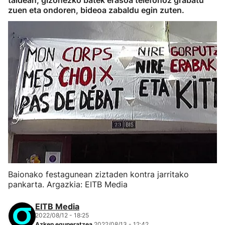
taldean, gizonezko batek erasoa telefonoz grabatu
zuen eta ondoren, bideoa zabaldu egin zuten.
Baionako festagunean ziztaden kontra jarritako
pankarta. Argazkia: EITB Media
EITB Media
2022/08/12 - 18:25
Azken eguneratzea
2022/08/13 - 12:42