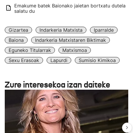
Emakume batek Baionako jaietan bortxatu dutela
salatu du
Gizartea
Indarkeria Matxista
Iparralde
Baiona
Indarkeria Matxistaren Biktimak
Eguneko Titularrak
Matxismoa
Sexu Erasoak
Lapurdi
Sumisio Kimikoa
Zure interesekoa izan daiteke