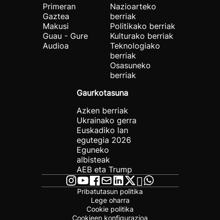
Primeran
Nazioarteko
Gaztea
berriak
Makusi
Politikako berriak
Guau - Gure
Kulturako berriak
Audioa
Teknologiako
berriak
Osasuneko
berriak
Gaurkotasuna
Azken berriak
Ukrainako gerra
Euskadiko lan
egutegia 2026
Eguneko
albisteak
AEB eta Trump
Pribatutasun politika
Lege oharra
Cookie politika
Cookieen konfigurazioa