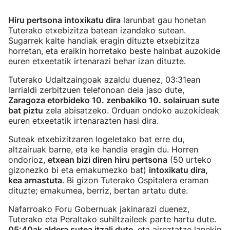
Hiru pertsona intoxikatu dira
larunbat gau honetan
Tuterako etxebizitza batean izandako sutean.
Sugarrek kalte handiak eragin dituzte etxebizitza
horretan, eta eraikin horretako beste hainbat auzokide
euren etxeetatik irtenarazi behar izan dituzte.
Tuterako Udaltzaingoak azaldu duenez, 03:31ean
larrialdi zerbitzuen telefonoan deia jaso dute,
Zaragoza etorbideko 10. zenbakiko 10. solairuan sute
bat piztu
zela abisatzeko. Orduan ondoko auzokideak
euren etxeetatik irtenarazten hasi dira.
Suteak etxebizitzaren logeletako bat erre du,
altzairuak barne, eta ke handia eragin du. Horren
ondorioz,
etxean bizi diren hiru pertsona
(50 urteko
gizonezko bi eta emakumezko bat)
intoxikatu dira,
kea arnastuta
. Bi gizon Tuterako Ospitalera eraman
dituzte; emakumea, berriz, bertan artatu dute.
Nafarroako Foru Gobernuak jakinarazi duenez,
Tuterako eta Peraltako suhiltzaileek parte hartu dute.
05:40ak aldera sutea itzali dute
, eta aireztatze lanekin