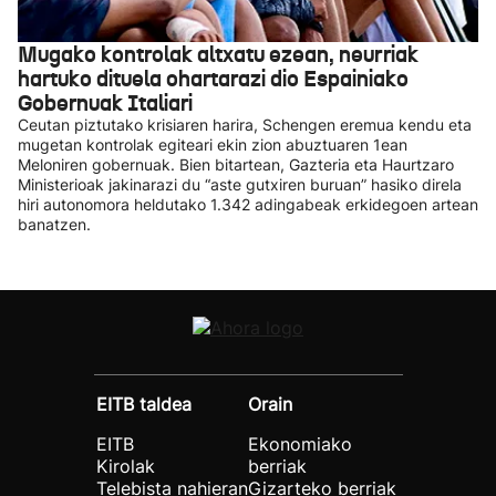
Mugako kontrolak altxatu ezean, neurriak
hartuko dituela ohartarazi dio Espainiako
Gobernuak Italiari
Ceutan piztutako krisiaren harira, Schengen eremua kendu eta
mugetan kontrolak egiteari ekin zion abuztuaren 1ean
Meloniren gobernuak. Bien bitartean, Gazteria eta Haurtzaro
Ministerioak jakinarazi du “aste gutxiren buruan” hasiko direla
hiri autonomora heldutako 1.342 adingabeak erkidegoen artean
banatzen.
EITB taldea
Orain
EITB
Ekonomiako
Kirolak
berriak
Telebista nahieran
Gizarteko berriak