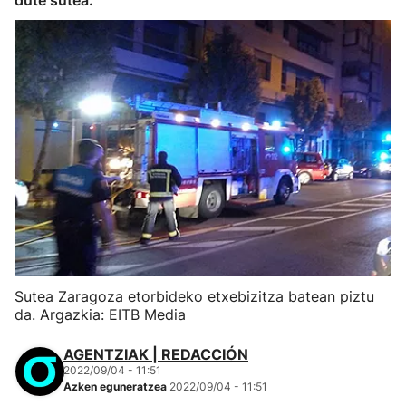
dute sutea.
Sutea Zaragoza etorbideko etxebizitza batean piztu
da. Argazkia: EITB Media
AGENTZIAK | REDACCIÓN
2022/09/04 - 11:51
Azken eguneratzea
2022/09/04 - 11:51