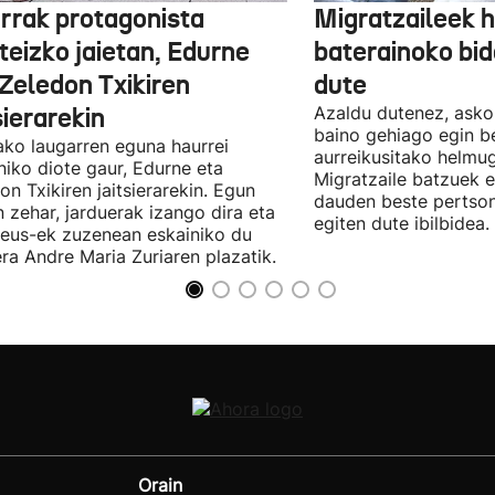
rrak protagonista
Migratzaileek 
teizko jaietan, Edurne
baterainoko bi
 Zeledon Txikiren
dute
sierarekin
Azaldu dutenez, asko
baino gehiago egin be
ako laugarren eguna haurrei
aurreikusitako helmuga
niko diote gaur, Edurne eta
Migratzaile batzuek 
on Txikiren jaitsierarekin. Egun
dauden beste pertso
 zehar, jarduerak izango dira eta
egiten dute ibilbidea.
.eus-ek zuzenean eskainiko du
iera Andre Maria Zuriaren plazatik.
Orain