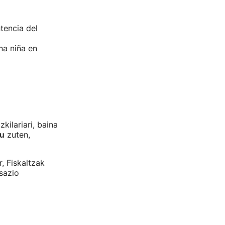
tencia del
na niña en
kilariari, baina
tu
zuten,
, Fiskaltzak
sazio