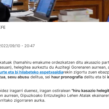
EFE
2022/09/10 - 20:47
atuak (hamahiru emakume ordezkatzen ditu akusazio parti
uan), helegitea aurkeztu du Auzitegi Gorenaren aurrean, a
urte eta bi hilabeteko espetxealdia
rekin zigortu zuen ebaz
tua
,
sexu abusu
delitua, sei
haur pronografia
delitu eta bi
i
idez iragarri duenez, iragan ostiralean
"hiru kasazio helegi
en aurrean, Gipuzkoako Entzutegiko Lehen Atalak ekainare
ritako zigorraren aurka.