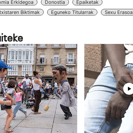
omia Erkidegoa
Donostia
Epaiketak
txistaren Biktimak
Eguneko Titularrak
Sexu Erasoa
aiteke