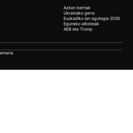
Azken berriak
Ukrainako gerra
Euskadiko lan egutegia 2026
Eguneko albisteak
AEB eta Trump
remana