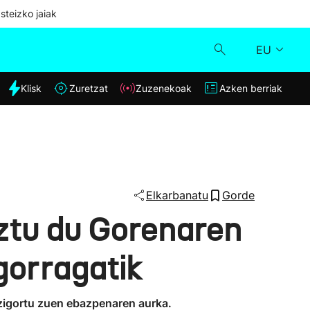
steizko jaiak
EU
dia
Klisk
Zuretzat
Zuzenekoak
Azken berriak
Klisk
Zuzenekoak
Zuretzat
Elkarbanatu
Gorde
eztu du Gorenaren
Azken berriak
gorragatik
n zigortu zuen ebazpenaren aurka.