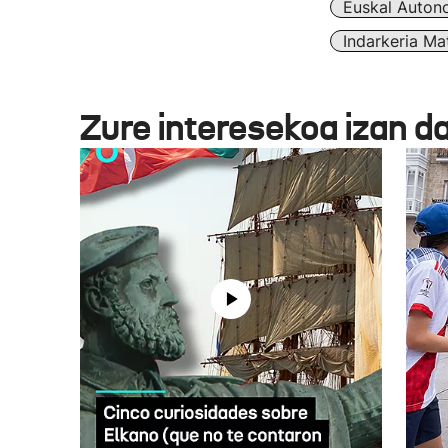
Euskal Auton
Indarkeria Ma
Zure interesekoa izan d