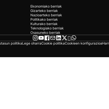
Ekonomiako berriak
Gizarteko berriak
Nazioarteko berriak
Politikako berriak
Kulturako berriak
Teknologiako berriak
Osasuneko berriak
utasun politika
Lege oharra
Cookie politika
Cookieen konfigurazioa
Har