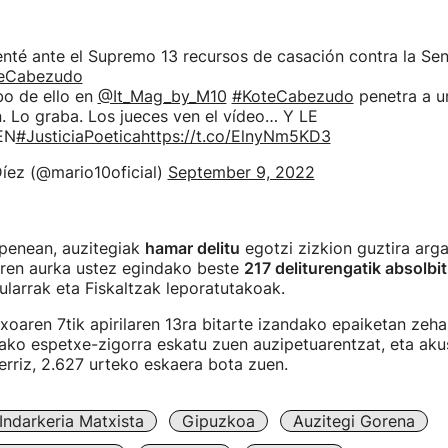
nté ante el Supremo 13 recursos de casación contra la Sen
eCabezudo
bo de ello en
@It_Mag_by_M10
#KoteCabezudo
penetra a u
. Lo graba. Los jueces ven el vídeo… Y LE
EN
#JusticiaPoetica
https://t.co/ElnyNm5KD3
íez (@mario10oficial)
September 9, 2022
zpenean, auzitegiak
hamar delitu
egotzi zizkion guztira argaz
ren aurka ustez egindako beste
217 deliturengatik absolbi
ularrak eta Fiskaltzak leporatutakoak.
oaren 7tik apirilaren 13ra bitarte izandako epaiketan zehar
ako espetxe-zigorra eskatu zuen auzipetuarentzat, eta aku
berriz, 2.627 urteko eskaera bota zuen.
Indarkeria Matxista
Gipuzkoa
Auzitegi Gorena