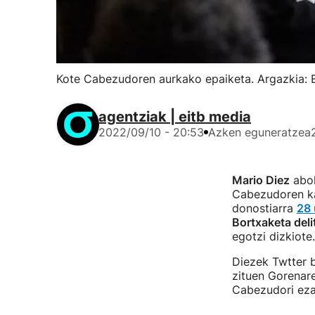
Kote Cabezudoren aurkako epaiketa. Argazkia: 
agentziak | eitb media
2022/09/10 - 20:53
Azken eguneratzea
Mario Diez
abok
Cabezudoren kas
donostiarra
28 
Bortxaketa deli
egotzi dizkiote.
Diezek Twtter b
zituen Gorenar
Cabezudori ezar