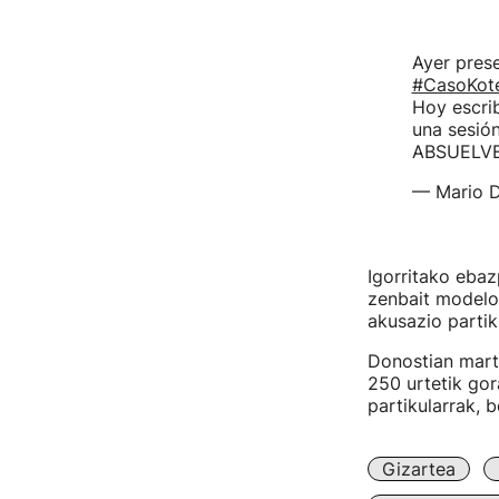
Ayer prese
#CasoKot
Hoy escri
una sesión
ABSUELV
— Mario D
Igorritako eba
zenbait modelo
akusazio partik
Donostian martx
250 urtetik gor
partikularrak, 
Gizartea