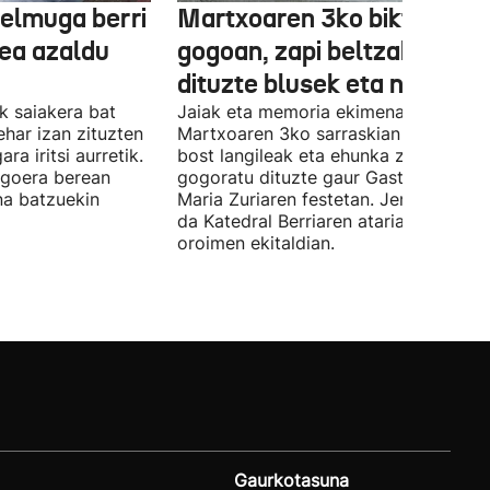
helmuga berri
Martxoaren 3ko biktimak
dea azaldu
gogoan, zapi beltzak jantzi
dituzte blusek eta neskek
k saiakera bat
Jaiak eta memoria ekimenaren barrua
har izan zituzten
Martxoaren 3ko sarraskian hildako
ra iritsi aurretik.
bost langileak eta ehunka zaurituak
egoera berean
gogoratu dituzte gaur Gasteizko And
na batzuekin
Maria Zuriaren festetan. Jendetza ba
da Katedral Berriaren atarian egin du
oroimen ekitaldian.
Gaurkotasuna