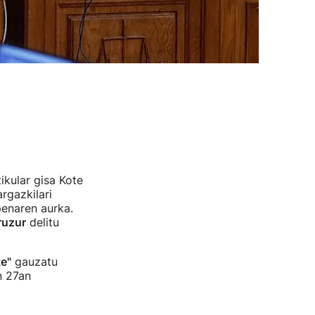
kular gisa Kote
rgazkilari
penaren aurka.
ruzur
delitu
te"
gauzatu
n 27an