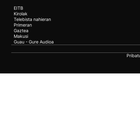
EITB
Kirolak
Telebista nahieran
Primeran
Gaztea
Makusi
Guau - Gure Audioa
Pribat