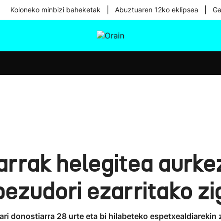
|
|
Koloneko minbizi baheketak
Abuztuaren 12ko eklipsea
Ga
tura
Ikusmiran
Egural
Osasuna
Teknologia
arrak helegitea aurk
ezudori ezarritako zi
lari donostiarra 28 urte eta bi hilabeteko espetxealdiareki