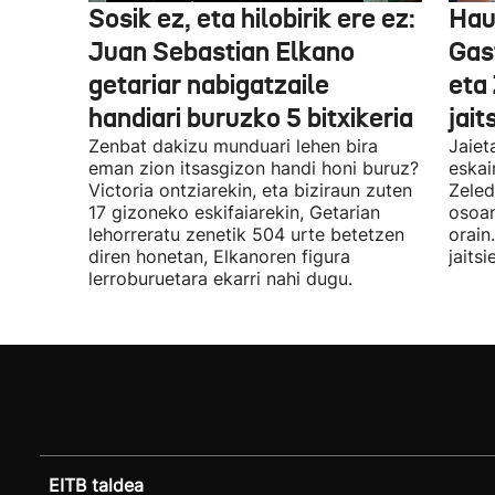
Sosik ez, eta hilobirik ere ez:
Hau
Juan Sebastian Elkano
Gas
getariar nabigatzaile
eta
handiari buruzko 5 bitxikeria
jait
Zenbat dakizu munduari lehen bira
Jaiet
eman zion itsasgizon handi honi buruz?
eskai
Victoria ontziarekin, eta biziraun zuten
Zeled
17 gizoneko eskifaiarekin, Getarian
osoan
lehorreratu zenetik 504 urte betetzen
orain
diren honetan, Elkanoren figura
jaits
lerroburuetara ekarri nahi dugu.
EITB taldea