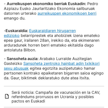
-
Aurreikuspen ekonomiko berriak Euskadin:
Pedro
Azpiazu Eusko Jaurlaritzako Ekonomia sailburuak
datorren urterako
aurreikuspen ekonomikoen berri
emango du.
-
Euskaraldia:
Euskaraldiaren hirugarren
edizioko
belarriprestek eta ahobiziek izena emateko
epea gaur, irailaren 28an, irekiko da, eta ekimenaren
arduradunek horren berri emateko ekitaldia dago
antolatuta Bilbon.
-
Sansoheta auzia:
Arabako Lurralde Auzitegian
Gasteizko
Sansoheta zentroko hainbat adin txikikori
sexu abusuak
egitea egotzita auzipetutako hamar
pertsonen kontrako epaiketaren bigarren saioa egingo
da. Gaur, biktimek deklaratuko dute atea itxita.
Será noticia: Campaña de vacunación en la CAV,
referéndums prorrusos en Ucrania y posibles
pactos en Euskadi