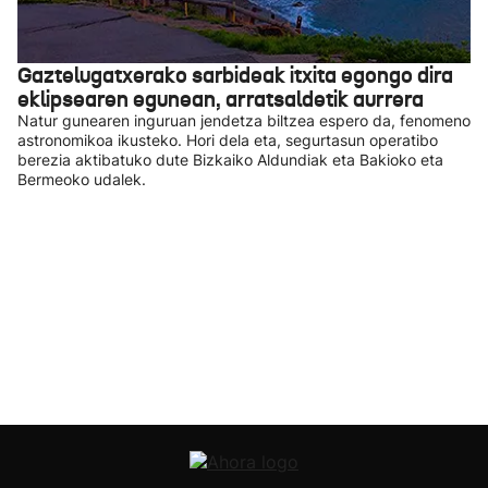
Gaztelugatxerako sarbideak itxita egongo dira
eklipsearen egunean, arratsaldetik aurrera
Natur gunearen inguruan jendetza biltzea espero da, fenomeno
astronomikoa ikusteko. Hori dela eta, segurtasun operatibo
berezia aktibatuko dute Bizkaiko Aldundiak eta Bakioko eta
Bermeoko udalek.