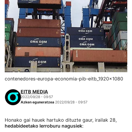
contenedores-europa-economia-pib-eitb_1920x1080
EITB MEDIA
2022/09/28 - 09:57
Azken eguneratzea
2022/09/28 - 09:57
Honako gai hauek hartuko dituzte gaur, irailak 28,
hedabideetako lerroburu nagusiek
: