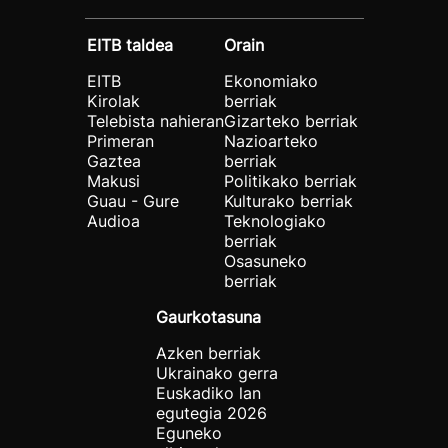
EITB taldea
Orain
EITB
Ekonomiako
Kirolak
berriak
Telebista nahieran
Gizarteko berriak
Primeran
Nazioarteko
Gaztea
berriak
Makusi
Politikako berriak
Guau - Gure
Kulturako berriak
Audioa
Teknologiako
berriak
Osasuneko
berriak
Gaurkotasuna
Azken berriak
Ukrainako gerra
Euskadiko lan
egutegia 2026
Eguneko