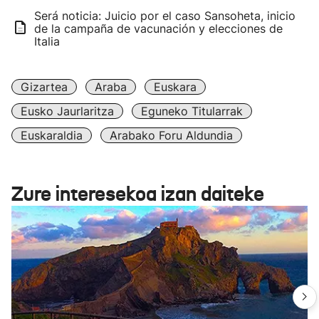
Será noticia: Juicio por el caso Sansoheta, inicio
de la campaña de vacunación y elecciones de
Italia
Gizartea
Araba
Euskara
Eusko Jaurlaritza
Eguneko Titularrak
Euskaraldia
Arabako Foru Aldundia
Zure interesekoa izan daiteke