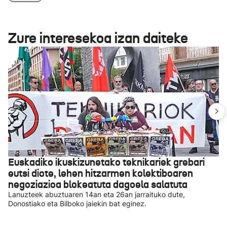
Zure interesekoa izan daiteke
Euskadiko ikuskizunetako teknikariek grebari
eutsi diote, lehen hitzarmen kolektiboaren
negoziazioa blokeatuta dagoela salatuta
Lanuzteek abuztuaren 14an eta 26an jarraituko dute,
Donostiako eta Bilboko jaiekin bat eginez.