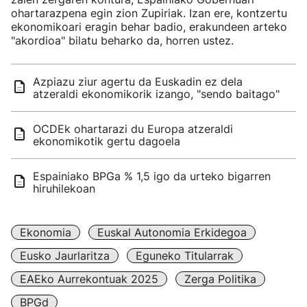
ohartarazpena egin zion Zupiriak. Izan ere, kontzertu
ekonomikoari eragin behar badio, erakundeen arteko
"akordioa" bilatu beharko da, horren ustez.
Azpiazu ziur agertu da Euskadin ez dela
atzeraldi ekonomikorik izango, "sendo baitago"
OCDEk ohartarazi du Europa atzeraldi
ekonomikotik gertu dagoela
Espainiako BPGa % 1,5 igo da urteko bigarren
hiruhilekoan
Ekonomia
Euskal Autonomia Erkidegoa
Eusko Jaurlaritza
Eguneko Titularrak
EAEko Aurrekontuak 2025
Zerga Politika
BPGd