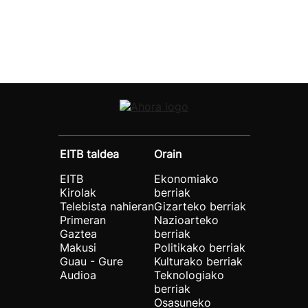
EITB taldea
Orain
EITB
Ekonomiako
Kirolak
berriak
Telebista nahieran
Gizarteko berriak
Primeran
Nazioarteko
Gaztea
berriak
Makusi
Politikako berriak
Guau - Gure
Kulturako berriak
Audioa
Teknologiako
berriak
Osasuneko