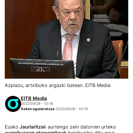
Azpiazu, artxiboko argazki batean. EITB Media
EITB Media
2022/09/28 - 10:18
Azken eguneratzea
2022/09/28 - 10:18
Eusko
Jaurlaritza
k aurtengo zein datorren urteko
aurreikuspen ekonomikoak
berrikusiko ditu gaur.