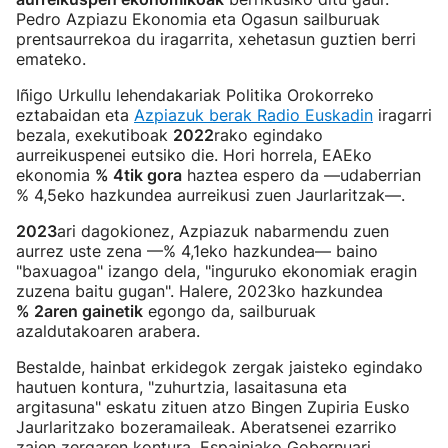
Pedro Azpiazu Ekonomia eta Ogasun sailburuak
prentsaurrekoa du iragarrita, xehetasun guztien berri
emateko.
Iñigo Urkullu lehendakariak Politika Orokorreko
eztabaidan eta
Azpiazuk berak Radio Euskadin
iragarri
bezala, exekutiboak
2022
rako egindako
aurreikuspenei eutsiko die. Hori horrela, EAEko
ekonomia
% 4tik gora
haztea espero da —udaberrian
% 4,5eko hazkundea aurreikusi zuen Jaurlaritzak—.
2023
ari dagokionez, Azpiazuk nabarmendu zuen
aurrez uste zena —% 4,1eko hazkundea— baino
"baxuagoa" izango dela, "inguruko ekonomiak eragin
zuzena baitu gugan". Halere, 2023ko hazkundea
% 2aren gainetik
egongo da, sailburuak
azaldutakoaren arabera.
Bestalde, hainbat erkidegok zergak jaisteko egindako
hautuen kontura, "zuhurtzia, lasaitasuna eta
argitasuna" eskatu zituen atzo Bingen Zupiria Eusko
Jaurlaritzako bozeramaileak. Aberatsenei ezarriko
zaien zergaren kontura, Espainiako Gobernuari