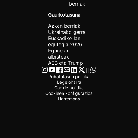
berriak
Gaurkotasuna
Azken berriak
Ukrainako gerra
Euskadiko lan
egutegia 2026
Eguneko
albisteak
AEB eta Trump
Pribatutasun politika
Lege oharra
Cookie politika
Cookieen konfigurazioa
Harremana