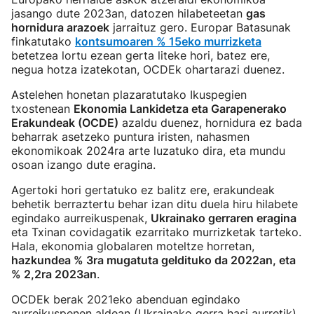
jasango dute 2023an, datozen hilabeteetan
gas
hornidura arazoek
jarraituz gero. Europar Batasunak
finkatutako
kontsumoaren % 15eko murrizketa
betetzea lortu ezean gerta liteke hori, batez ere,
negua hotza izatekotan, OCDEk ohartarazi duenez.
Astelehen honetan plazaratutako Ikuspegien
txostenean
Ekonomia Lankidetza eta Garapenerako
Erakundeak (OCDE)
azaldu duenez, hornidura ez bada
beharrak asetzeko puntura iristen, nahasmen
ekonomikoak 2024ra arte luzatuko dira, eta mundu
osoan izango dute eragina.
Agertoki hori gertatuko ez balitz ere, erakundeak
behetik berraztertu behar izan ditu duela hiru hilabete
egindako aurreikuspenak,
Ukrainako gerraren eragina
eta Txinan covidagatik ezarritako murrizketak tarteko.
Hala, ekonomia globalaren moteltze horretan,
hazkundea % 3ra mugatuta geldituko da 2022an, eta
% 2,2ra 2023an
.
OCDEk berak 2021eko abenduan egindako
aurreikuspenen aldean (Ukrainako gerra hasi aurretik),