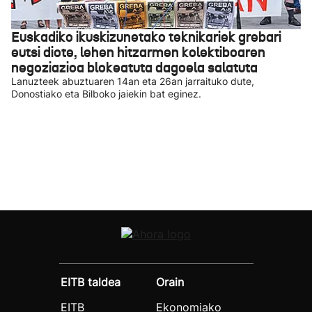
Euskadiko ikuskizunetako teknikariek grebari
eutsi diote, lehen hitzarmen kolektiboaren
negoziazioa blokeatuta dagoela salatuta
Lanuzteek abuztuaren 14an eta 26an jarraituko dute,
Donostiako eta Bilboko jaiekin bat eginez.
EITB taldea
Orain
EITB
Ekonomiako