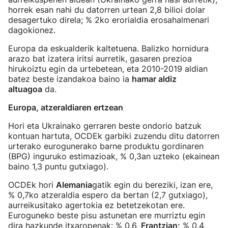
horrek esan nahi du datorren urtean 2,8 bilioi dolar
desagertuko direla; % 2ko erorialdia erosahalmenari
dagokionez.
Europa da eskualderik kaltetuena. Balizko hornidura
arazo bat izatera iritsi aurretik, gasaren prezioa
hirukoiztu egin da urtebetean, eta 2010-2019 aldian
batez beste izandakoa baino ia
hamar aldiz
altuagoa
da.
Europa, atzeraldiaren ertzean
Hori eta Ukrainako gerraren beste ondorio batzuk
kontuan hartuta, OCDEk garbiki zuzendu ditu datorren
urterako eurogunerako barne produktu gordinaren
(BPG) inguruko estimazioak, % 0,3an uzteko (ekainean
baino 1,3 puntu gutxiago).
OCDEk hori
Alemania
gatik egin du bereziki, izan ere,
% 0,7ko atzeraldia espero da bertan (2,7 gutxiago),
aurreikusitako agertokia ez betetzekotan ere.
Euroguneko beste pisu astunetan ere murriztu egin
dira hazkunde itxaropenak: % 0,6,
Frantzian;
% 0,4,