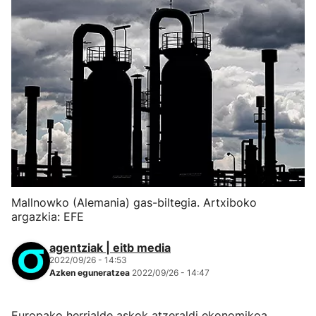
Mallnowko (Alemania) gas-biltegia. Artxiboko
argazkia: EFE
agentziak | eitb media
2022/09/26 - 14:53
Azken eguneratzea
2022/09/26 - 14:47
Europako herrialde askok atzeraldi ekonomikoa