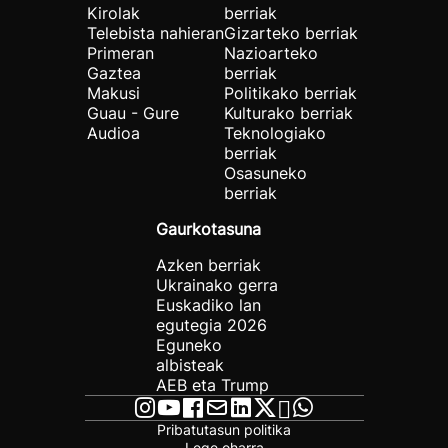
Kirolak
berriak
Telebista nahieran
Gizarteko berriak
Primeran
Nazioarteko
Gaztea
berriak
Makusi
Politikako berriak
Guau - Gure
Kulturako berriak
Audioa
Teknologiako
berriak
Osasuneko
berriak
Gaurkotasuna
Azken berriak
Ukrainako gerra
Euskadiko lan
egutegia 2026
Eguneko
albisteak
AEB eta Trump
Pribatutasun politika
Lege oharra