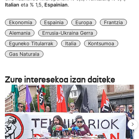
Italian
eta % 1,5,
Espainian
.
Ekonomia
Espainia
Europa
Frantzia
Alemania
Errusia-Ukraina Gerra
Eguneko Titularrak
Italia
Kontsumoa
Gas Naturala
Zure interesekoa izan daiteke