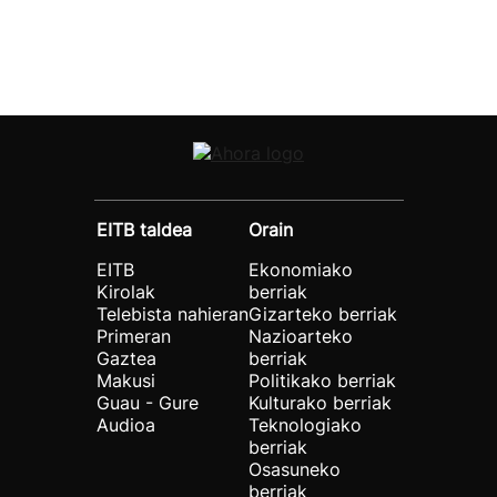
EITB taldea
Orain
EITB
Ekonomiako
Kirolak
berriak
Telebista nahieran
Gizarteko berriak
Primeran
Nazioarteko
Gaztea
berriak
Makusi
Politikako berriak
Guau - Gure
Kulturako berriak
Audioa
Teknologiako
berriak
Osasuneko
berriak