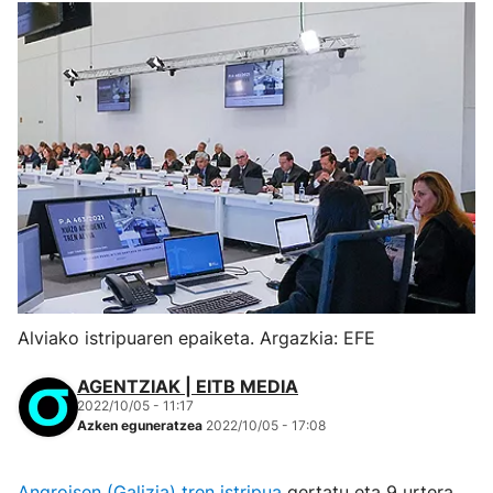
Alviako istripuaren epaiketa. Argazkia: EFE
AGENTZIAK | EITB MEDIA
2022/10/05 - 11:17
Azken eguneratzea
2022/10/05 - 17:08
Angroisen (Galizia) tren istripua
gertatu eta 9 urtera,