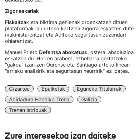
Zigor eskariak
Fiskaltza
k eta biktima gehienak ordezkatzen dituen
plataformak lau urteko kartzela zigorra eskatzen dute
makinistarentzat eta Adifeko segurtasun zuzendari
ohiarentzat.
Manuel Prieto
Defentsa abokatua
k, ostera, absoluzioa
eskatzen du. Horren arabera, ezbeharra gertatzeko
"gakoa" izan zen Ourense eta Santiago arteko linean
"arrisku analisirik eta segurtasun neurririk" ez izatea.
Gizartea
Epaiketak
Eguneko Titularrak
Abidadura Handiko Trena
Galizia
Trenen Istripuak
Zure interesekoa izan daiteke