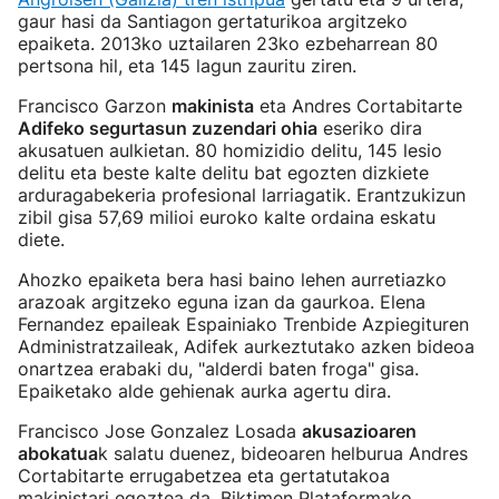
gaur hasi da Santiagon gertaturikoa argitzeko
epaiketa. 2013ko uztailaren 23ko ezbeharrean 80
pertsona hil, eta 145 lagun zauritu ziren.
Francisco Garzon
makinista
eta Andres Cortabitarte
Adifeko segurtasun zuzendari ohia
eseriko dira
akusatuen aulkietan. 80 homizidio delitu, 145 lesio
delitu eta beste kalte delitu bat egozten dizkiete
arduragabekeria profesional larriagatik. Erantzukizun
zibil gisa 57,69 milioi euroko kalte ordaina eskatu
diete.
Ahozko epaiketa bera hasi baino lehen aurretiazko
arazoak argitzeko eguna izan da gaurkoa. Elena
Fernandez epaileak Espainiako Trenbide Azpiegituren
Administratzaileak, Adifek aurkeztutako azken bideoa
onartzea erabaki du, "alderdi baten froga" gisa.
Epaiketako alde gehienak aurka agertu dira.
Francisco Jose Gonzalez Losada
akusazioaren
abokatua
k salatu duenez, bideoaren helburua Andres
Cortabitarte errugabetzea eta gertatutakoa
makinistari egoztea da. Biktimen Plataformako