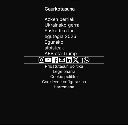
Gaurkotasuna
Azken berriak
Ukrainako gerra
Euskadiko lan
egutegia 2026
Eguneko
albisteak
AEB eta Trump
Pribatutasun politika
Lege oharra
Cookie politika
Cookieen konfigurazioa
Harremana