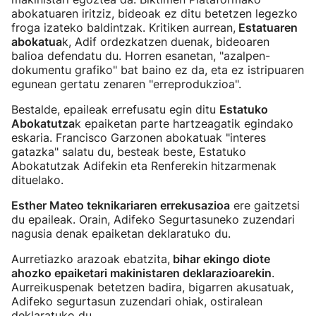
abokatuaren iritziz, bideoak ez ditu betetzen legezko
froga izateko baldintzak. Kritiken aurrean,
Estatuaren
abokatua
k, Adif ordezkatzen duenak, bideoaren
balioa defendatu du. Horren esanetan, "azalpen-
dokumentu grafiko" bat baino ez da, eta ez istripuaren
egunean gertatu zenaren "erreprodukzioa".
Bestalde, epaileak errefusatu egin ditu
Estatuko
Abokatutza
k epaiketan parte hartzeagatik egindako
eskaria. Francisco Garzonen abokatuak "interes
gatazka" salatu du, besteak beste, Estatuko
Abokatutzak Adifekin eta Renferekin hitzarmenak
dituelako.
Esther Mateo teknikariaren errekusazioa
ere gaitzetsi
du epaileak. Orain, Adifeko Segurtasuneko zuzendari
nagusia denak epaiketan deklaratuko du.
Aurretiazko arazoak ebatzita,
bihar ekingo diote
ahozko epaiketari makinistaren deklarazioarekin
.
Aurreikuspenak betetzen badira, bigarren akusatuak,
Adifeko segurtasun zuzendari ohiak, ostiralean
deklaratuko du.