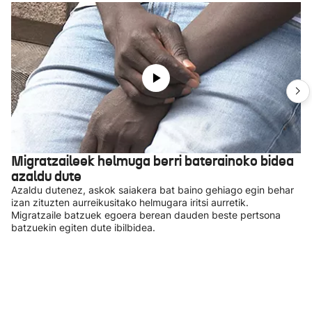
Migratzaileek helmuga berri baterainoko bidea
azaldu dute
Azaldu dutenez, askok saiakera bat baino gehiago egin behar
izan zituzten aurreikusitako helmugara iritsi aurretik.
Migratzaile batzuek egoera berean dauden beste pertsona
batzuekin egiten dute ibilbidea.