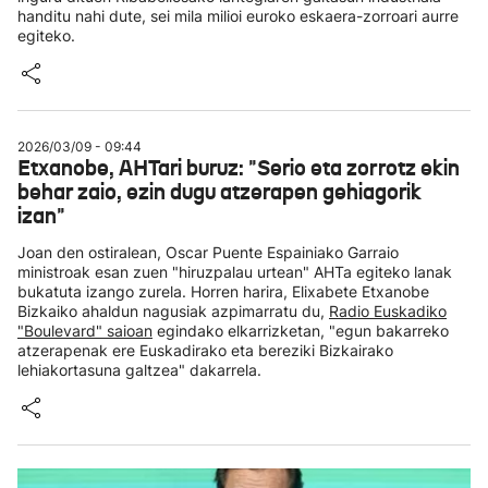
handitu nahi dute, sei mila milioi euroko eskaera-zorroari aurre
egiteko.
2026/03/09 - 09:44
Etxanobe, AHTari buruz: "Serio eta zorrotz ekin
behar zaio, ezin dugu atzerapen gehiagorik
izan"
Joan den ostiralean, Oscar Puente Espainiako Garraio
ministroak esan zuen "hiruzpalau urtean" AHTa egiteko lanak
bukatuta izango zurela. Horren harira, Elixabete Etxanobe
Bizkaiko ahaldun nagusiak azpimarratu du,
Radio Euskadiko
"Boulevard" saioan
egindako elkarrizketan, "egun bakarreko
atzerapenak ere Euskadirako eta bereziki Bizkairako
lehiakortasuna galtzea" dakarrela.