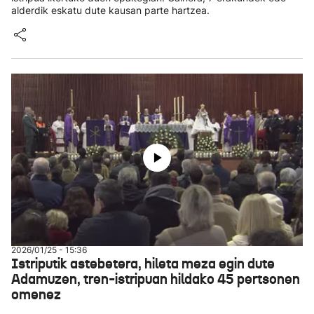
alderdik eskatu dute kausan parte hartzea.
2026/01/25 - 15:36
Istriputik astebetera, hileta meza egin dute
Adamuzen, tren-istripuan hildako 45 pertsonen
omenez