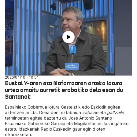
2026/04/10 - 10:54
Euskal Y-aren eta Nafarroaren arteko lotura
urtea amaitu aurretik erabakiko dela esan du
Santanok
Espainiako Gobernua lotura Gasteiztik edo Ezkiotik egitea
aztertzen ari da. Dena den, eztabaida
irabazle
eta
galtzaile
terminoetan egitea baztertu du Jose Antonio Santano
Espainiako Gobernuko Garraio eta Mugikortasun Jasangarriko
estatu idazkariak Radio Euskadin gaur egin dioten
elkarrizketan.