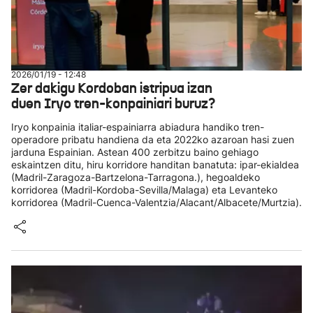
2026/01/19 - 12:48
Zer dakigu Kordoban istripua izan
duen Iryo tren-konpainiari buruz?
Iryo konpainia italiar-espainiarra abiadura handiko tren-
operadore pribatu handiena da eta 2022ko azaroan hasi zuen
jarduna Espainian. Astean 400 zerbitzu baino gehiago
eskaintzen ditu, hiru korridore handitan banatuta: ipar-ekialdea
(Madril-Zaragoza-Bartzelona-Tarragona.), hegoaldeko
korridorea (Madril-Kordoba-Sevilla/Malaga) eta Levanteko
korridorea (Madril-Cuenca-Valentzia/Alacant/Albacete/Murtzia).