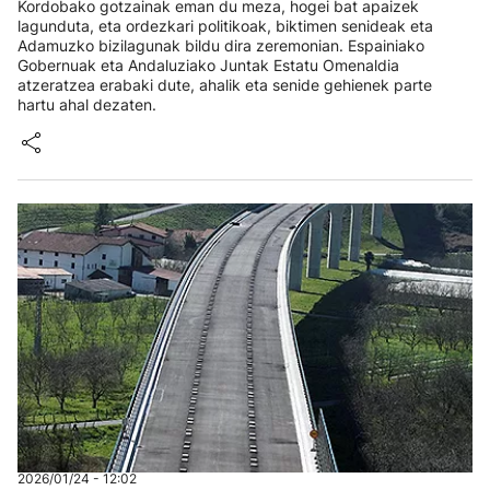
Kordobako gotzainak eman du meza, hogei bat apaizek
lagunduta, eta ordezkari politikoak, biktimen senideak eta
Adamuzko bizilagunak bildu dira zeremonian. Espainiako
Gobernuak eta Andaluziako Juntak Estatu Omenaldia
atzeratzea erabaki dute, ahalik eta senide gehienek parte
hartu ahal dezaten.
2026/01/24 - 12:02