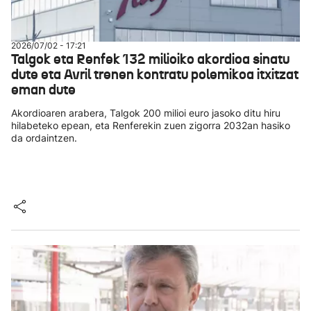
2026/07/02 - 17:21
Talgok eta Renfek 132 milioiko akordioa sinatu
dute eta Avril trenen kontratu polemikoa itxitzat
eman dute
Akordioaren arabera, Talgok 200 milioi euro jasoko ditu hiru
hilabeteko epean, eta Renferekin zuen zigorra 2032an hasiko
da ordaintzen.