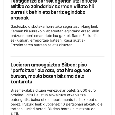
Testigantza berriek agerian utzi dituzte
Mitikako zaindariek Kerman Villate hil
aurretik behin eta berriz egindako
erasoak
Gasteizko diskoteka horretako segurtasun-langileek
Kerman hil aurreko hilabeteetan egindako eraso jakin
batzuen berri eman dute lau gaztek Radio Euskadin,
esklusiban, erreportaje batean. Kasu guztiak
Ertzaintzaren aurrean salatu zituzten.
Luciaren amesgaiztoa Bilbon: pisu
"perfektua" alokatu, eta hiru egunen
buruan, maula baten biktima dela
konturatu
Bi seme-alaba dituen venezuelar batek 2.000 euro
ordaindu ditu Deustun alokairuko etxebizitza
batengatik, baina etxea apartamentu turistiko bat da
berez. Iruzurgileak gutxienez 10 pertsonari alokatu die,
tartean Luciari berari. Biktima horrekin mintzatu da
EITB.