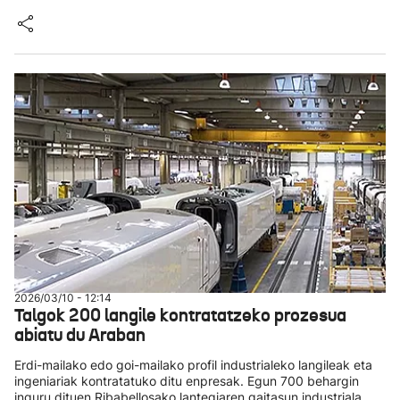
2026/03/10 - 12:14
Talgok 200 langile kontratatzeko prozesua
abiatu du Araban
Erdi-mailako edo goi-mailako profil industrialeko langileak eta
ingeniariak kontratatuko ditu enpresak. Egun 700 behargin
inguru dituen Ribabellosako lantegiaren gaitasun industriala