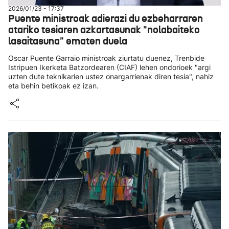
2026/01/23 - 17:37
Puente ministroak adierazi du ezbeharraren
atariko tesiaren azkartasunak "nolabaiteko
lasaitasuna" ematen duela
Oscar Puente Garraio ministroak ziurtatu duenez, Trenbide
Istripuen Ikerketa Batzordearen (CIAF) lehen ondorioek "argi
uzten dute teknikarien ustez onargarrienak diren tesia", nahiz
eta behin betikoak ez izan.