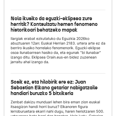
Nola ikusiko da eguzki-eklipsea zure
herritik? Kontsultatu hemen fenomeno
historikoari behatzeko mapak
Ilargiak erabat ezkutatuko du Eguzkia 2026ko
abuztuaren 12an: Euskal Herrian 2183. urtera arte ez da
berriro ikusiko horrelako fenomenorik. Eguzki-eklipse
osoa ilunabarrean hasiko da, eta egunak "bi ilunabar"
izango ditu. Eklipsea Orain.eus-en bidez zuzenean
jarraitu ahal izango da.
Sosik ez, eta hilobirik ere ez: Juan
Sebastian Elkano getariar nabigatzaile
handiari buruzko 5 bitxikeria
Zenbat dakizu munduari lehen bira eman zion euskal
itsasgizon handi horri buruz? Elkanoren figura
lerroburuetara ekarri nahi dugu, haren heriotzaren 500.
urteurrena bete berri den honetan. Hain justu, Getarian