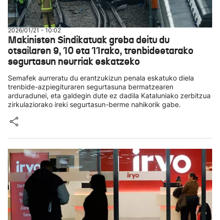
2026/01/21 - 10:02
Makinisten Sindikatuak greba deitu du
otsailaren 9, 10 eta 11rako, trenbideetarako
segurtasun neurriak eskatzeko
Semafek aurreratu du erantzukizun penala eskatuko diela
trenbide-azpiegituraren segurtasuna bermatzearen
arduradunei, eta galdegin dute ez dadila Kataluniako zerbitzua
zirkulaziorako ireki segurtasun-berme nahikorik gabe.