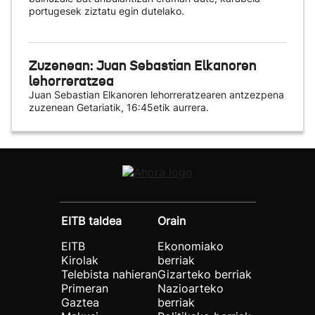
portugesek ziztatu egin dutelako.
Zuzenean: Juan Sebastian Elkanoren
lehorreratzea
Juan Sebastian Elkanoren lehorreratzearen antzezpena
zuzenean Getariatik, 16:45etik aurrera.
EITB taldea
Orain
EITB
Ekonomiako
Kirolak
berriak
Telebista nahieran
Gizarteko berriak
Primeran
Nazioarteko
Gaztea
berriak