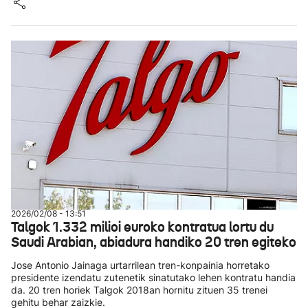
2026/02/08 - 13:51
Talgok 1.332 milioi euroko kontratua lortu du
Saudi Arabian, abiadura handiko 20 tren egiteko
Jose Antonio Jainaga urtarrilean tren-konpainia horretako
presidente izendatu zutenetik sinatutako lehen kontratu handia
da. 20 tren horiek Talgok 2018an hornitu zituen 35 trenei
gehitu behar zaizkie.