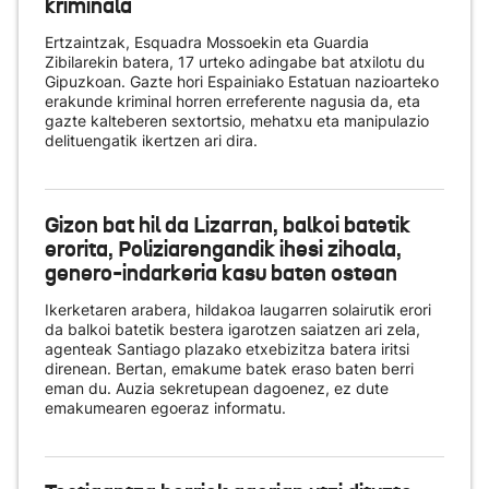
kriminala
Ertzaintzak, Esquadra Mossoekin eta Guardia
Zibilarekin batera, 17 urteko adingabe bat atxilotu du
Gipuzkoan. Gazte hori Espainiako Estatuan nazioarteko
erakunde kriminal horren erreferente nagusia da, eta
gazte kalteberen sextortsio, mehatxu eta manipulazio
delituengatik ikertzen ari dira.
Gizon bat hil da Lizarran, balkoi batetik
erorita, Poliziarengandik ihesi zihoala,
genero-indarkeria kasu baten ostean
Ikerketaren arabera, hildakoa laugarren solairutik erori
da balkoi batetik bestera igarotzen saiatzen ari zela,
agenteak Santiago plazako etxebizitza batera iritsi
direnean. Bertan, emakume batek eraso baten berri
eman du. Auzia sekretupean dagoenez, ez dute
emakumearen egoeraz informatu.