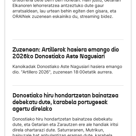
Elkanoren lehorreratzea antzeztuko dute gaur
arratsaldean, lau urtean behin egiten den gisara, eta
ORAINek zuzenean eskainiko du
, streaming bidez.
Zuzenean: Artillerok hasiera emango dio
2026ko Donostiako Aste Nagusiari
Kanoikadak Donostiako Aste Nagusiari hasiera emango
dio. "Artillero 2026", zuzenean 18:00etatik aurrera.
Donostiako hiru hondartzetan bainatzea
debekatu dute, karabela portugesak
agertu direlako
Donostiako hiru hondartzetan bainatzea debekatu
dute, eta Getarian eta Zarautzen ere ale handiak iritsi
direla ohartarazi dute. Saturraranen, Mutrikun,
bainuzale bat anbulantizan eraman dute, karabela