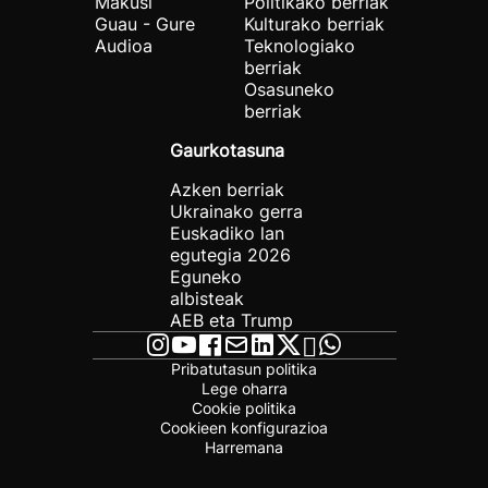
Makusi
Politikako berriak
Guau - Gure
Kulturako berriak
Audioa
Teknologiako
berriak
Osasuneko
berriak
Gaurkotasuna
Azken berriak
Ukrainako gerra
Euskadiko lan
egutegia 2026
Eguneko
albisteak
AEB eta Trump
Pribatutasun politika
Lege oharra
Cookie politika
Cookieen konfigurazioa
Harremana