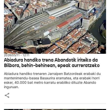
2026/05/11 - 12:11
Abiadura handiko trena Abandotik iritsiko da
Bilbora, behin-behinean, epeak aurreratzeko
Abiadura handiko trenaren Jarraipen Batzordeak erabaki du
mantenimendu-basea Basaurira eramatea, eta erabaki horri
esker, 40.000 bat metro karratu erabiliko dituzte Abando
inguruan.