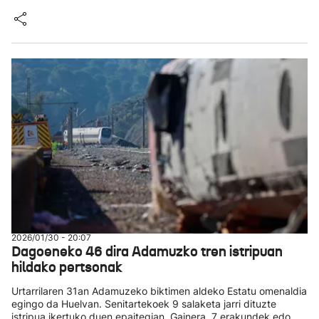
2026/01/30 - 20:07
Dagoeneko 46 dira Adamuzko tren istripuan
hildako pertsonak
Urtarrilaren 31an Adamuzeko biktimen aldeko Estatu omenaldia
egingo da Huelvan. Senitartekoek 9 salaketa jarri dituzte
istripua ikertuko duen epaitegian. Gainera, 7 erakundek edo