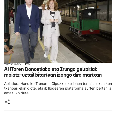
2026/04/27 - 12:25
AHTaren Donostiako eta Irungo geltokiak
maiatz-uztail bitartean izango dira martxan
Abiadura Handiko Trenaren Gipuzkoako lehen terminalek azken
txanpari ekin diote, eta ibilbidearen plataforma aurten bertan ia
amaituko dute.