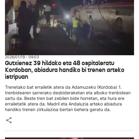
2026/01/19 - 09:03
Gutxienez 39 hildako eta 48 ospitaleratu
Kordoban, abiadura handiko bi trenen arteko
istripuan
Trenetako bat errailetik atera da Adamuzeko (Kordoba) 1.
trenbidearen sarrerako desbideraketan eta alboko trenbidean
sartu da. Beste tren bat zebilen bide horretan, eta hura ere
errailetatik atera da. Madril eta Andaluzia arteko abiadura
handiko trenen zirkulazioa bertan behera geratu da.