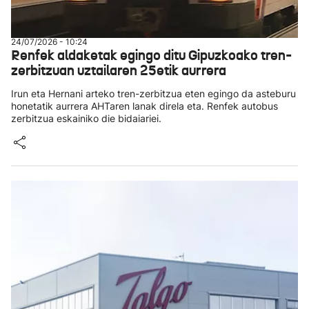
24/07/2026 - 10:24
Renfek aldaketak egingo ditu Gipuzkoako tren-
zerbitzuan uztailaren 25etik aurrera
Irun eta Hernani arteko tren-zerbitzua eten egingo da asteburu
honetatik aurrera AHTaren lanak direla eta. Renfek autobus
zerbitzua eskainiko die bidaiariei.