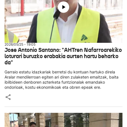
2026/05/25 - 19:05
Jose Antonio Santano: "AHTren Nafarroarekiko
loturari buruzko erabakia aurten hartu beharko
da"
Garraio estatu idazkariak berretsi du kontuan hartuko direla
Aralar mendilerroan egiten ari diren zulaketen emaitzak, baita
ibilbideen denboren azterketa funtzionalak emandako
ondorioak, kostu ekonomikoak eta obren epeak ere.