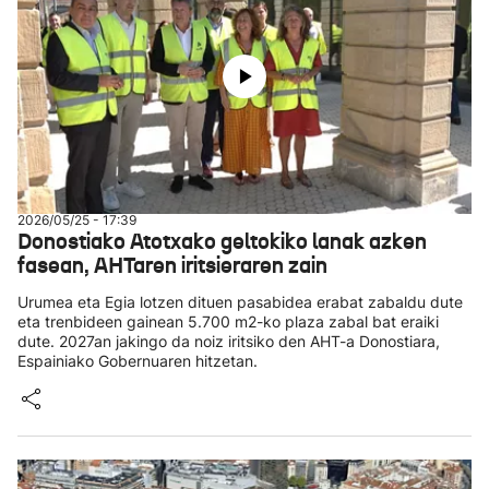
2026/05/25 - 17:39
Donostiako Atotxako geltokiko lanak azken
fasean, AHTaren iritsieraren zain
Urumea eta Egia lotzen dituen pasabidea erabat zabaldu dute
eta trenbideen gainean 5.700 m2-ko plaza zabal bat eraiki
dute. 2027an jakingo da noiz iritsiko den AHT-a Donostiara,
Espainiako Gobernuaren hitzetan.