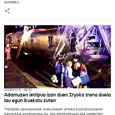
dutelako.
2026/01/19 - 08:22
Adamuzen istripua izan duen Iryoko trena duela
lau egun ikuskatu zuten
Trenbide-operadoreak erakundeen arteko koordinazioaren
garrantzia azpimarratu du, eta administrazio eta udalerrien