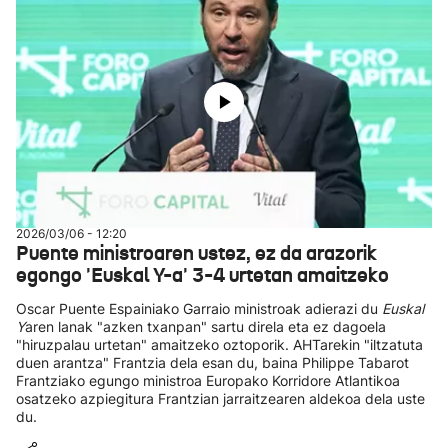
2026/03/06 - 12:20
Puente ministroaren ustez, ez da arazorik
egongo 'Euskal Y-a' 3-4 urtetan amaitzeko
Oscar Puente Espainiako Garraio ministroak adierazi du
Euskal
Y
aren lanak "azken txanpan" sartu direla eta ez dagoela
"hiruzpalau urtetan" amaitzeko oztoporik. AHTarekin "iltzatuta
duen arantza" Frantzia dela esan du, baina Philippe Tabarot
Frantziako egungo ministroa Europako Korridore Atlantikoa
osatzeko azpiegitura Frantzian jarraitzearen aldekoa dela uste
du.