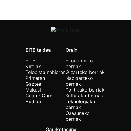
EITB taldea
Orain
EITB
Ekonomiako
Kirolak
berriak
Telebista nahieran
Gizarteko berriak
Primeran
Nazioarteko
Gaztea
berriak
Makusi
Politikako berriak
Guau - Gure
Kulturako berriak
Audioa
Teknologiako
berriak
Osasuneko
berriak
Gaurkotasuna