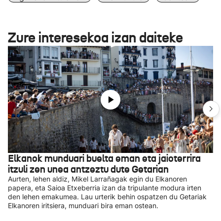
Zure interesekoa izan daiteke
Elkanok munduari buelta eman eta jaioterrira
itzuli zen unea antzeztu dute Getarian
Aurten, lehen aldiz, Mikel Larrañagak egin du Elkanoren
papera, eta Saioa Etxeberria izan da tripulante modura irten
den lehen emakumea. Lau urterik behin ospatzen du Getariak
Elkanoren iritsiera, munduari bira eman ostean.