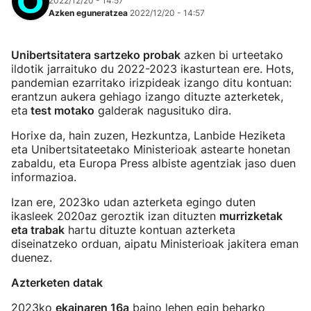
2022/12/20 - 14:57
Azken eguneratzea
2022/12/20 - 14:57
Unibertsitatera sartzeko probak
azken bi urteetako
ildotik jarraituko du 2022-2023 ikasturtean ere. Hots,
pandemian ezarritako irizpideak izango ditu kontuan:
erantzun aukera gehiago izango dituzte azterketek,
eta
test motako
galderak nagusituko dira.
Horixe da, hain zuzen, Hezkuntza, Lanbide Heziketa
eta Unibertsitateetako Ministerioak astearte honetan
zabaldu, eta Europa Press albiste agentziak jaso duen
informazioa.
Izan ere, 2023ko udan azterketa egingo duten
ikasleek 2020az geroztik izan dituzten
murrizketak
eta trabak
hartu dituzte kontuan azterketa
diseinatzeko orduan, aipatu Ministerioak jakitera eman
duenez.
Azterketen datak
2023ko
ekainaren 16a
baino lehen egin beharko