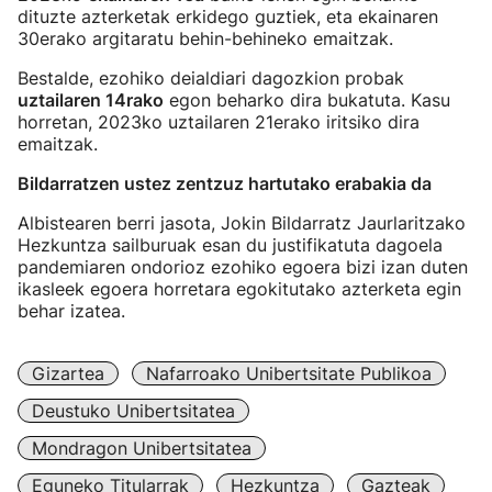
dituzte azterketak erkidego guztiek, eta ekainaren
30erako argitaratu behin-behineko emaitzak.
Bestalde, ezohiko deialdiari dagozkion probak
uztailaren 14rako
egon beharko dira bukatuta. Kasu
horretan, 2023ko uztailaren 21erako iritsiko dira
emaitzak.
Bildarratzen ustez zentzuz hartutako erabakia da
Albistearen berri jasota, Jokin Bildarratz Jaurlaritzako
Hezkuntza sailburuak esan du justifikatuta dagoela
pandemiaren ondorioz ezohiko egoera bizi izan duten
ikasleek egoera horretara egokitutako azterketa egin
behar izatea.
Gizartea
Nafarroako Unibertsitate Publikoa
Deustuko Unibertsitatea
Mondragon Unibertsitatea
Eguneko Titularrak
Hezkuntza
Gazteak