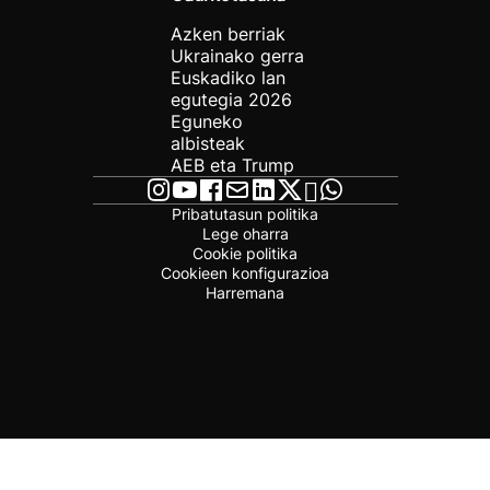
Azken berriak
Ukrainako gerra
Euskadiko lan
egutegia 2026
Eguneko
albisteak
AEB eta Trump
Pribatutasun politika
Lege oharra
Cookie politika
Cookieen konfigurazioa
Harremana