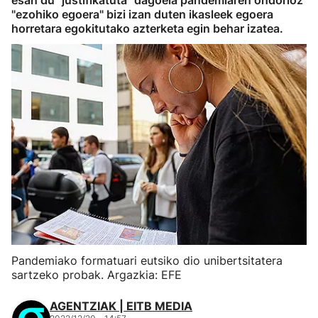
esan du "justifikatuta" dagoela pandemiaren ondorioz
"ezohiko egoera" bizi izan duten ikasleek egoera
horretara egokitutako azterketa egin behar izatea.
Pandemiako formatuari eutsiko dio unibertsitatera
sartzeko probak. Argazkia: EFE
AGENTZIAK | EITB MEDIA