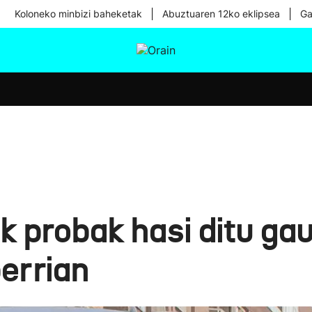
|
|
Koloneko minbizi baheketak
Abuztuaren 12ko eklipsea
Ga
tura
Ikusmiran
Egural
Osasuna
Teknologia
k probak hasi ditu ga
errian