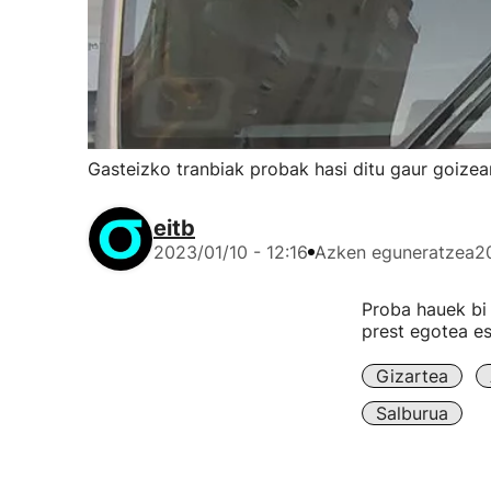
Gasteizko tranbiak probak hasi ditu gaur goizea
eitb
2023/01/10 - 12:16
Azken eguneratzea
2
Proba hauek bi 
prest egotea e
Gizartea
Salburua