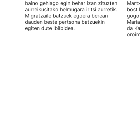
baino gehiago egin behar izan zituzten
Martx
aurreikusitako helmugara iritsi aurretik.
bost 
Migratzaile batzuek egoera berean
gogor
dauden beste pertsona batzuekin
Maria
egiten dute ibilbidea.
da Ka
oroim