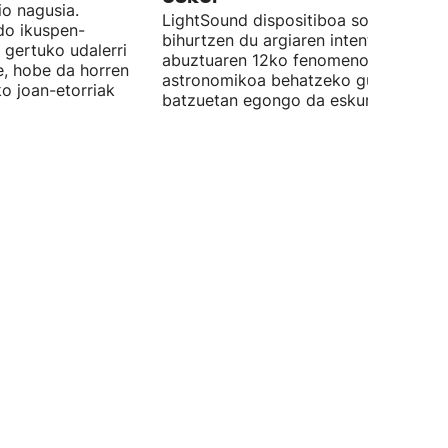
o nagusia.
LightSound dispositiboa soinu
edo ikuspen-
bihurtzen du argiaren intentsitatea, e
 gertuko udalerri
abuztuaren 12ko fenomeno
e, hobe da horren
astronomikoa behatzeko gune
ko joan-etorriak
batzuetan egongo da eskuragarri.