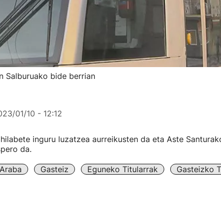
n Salburuako bide berrian
023/01/10 - 12:12
hilabete inguru luzatzea aurreikusten da eta Aste Santurak
spero da.
Araba
Gasteiz
Eguneko Titularrak
Gasteizko T