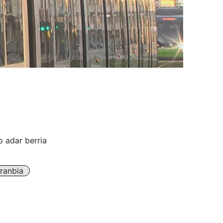
o adar berria
ranbia