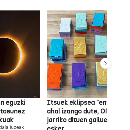
n eguzki
Itsuek eklipsea "entzun"
rtasunez
ahal izango dute, ONCEk
lkuak
jarriko dituen gailue batzue
daia luzeak
esker