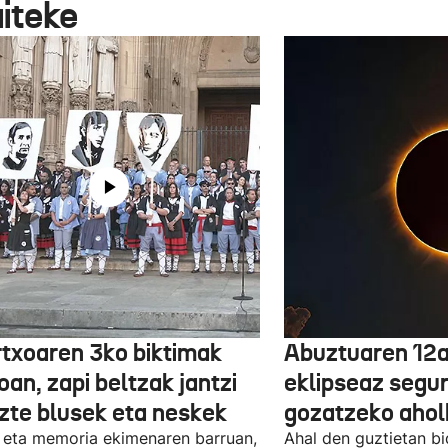
aiteke
txoaren 3ko biktimak
Abuztuaren 12a
an, zapi beltzak jantzi
eklipseaz segu
uzte blusek eta neskek
gozatzeko aho
 eta memoria ekimenaren barruan,
Ahal den guztietan bi