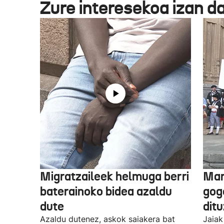
Zure interesekoa izan d
Migratzaileek helmuga berri
Mar
baterainoko bidea azaldu
gogo
dute
dit
Azaldu dutenez, askok saiakera bat
Jaiak