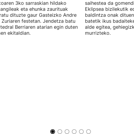
oaren 3ko sarraskian hildako
saihestea da gomendi
langileak eta ehunka zaurituak
Eklipsea bizilekutik 
atu dituzte gaur Gasteizko Andre
baldintza onak dituen
 Zuriaren festetan. Jendetza batu
batetik ikus badaitek
tedral Berriaren atarian egin duten
alde egitea, gehiegiz
en ekitaldian.
murrizteko.