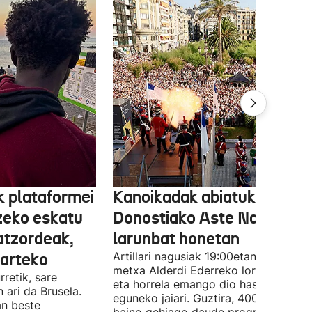
k plataformei
Kanoikadak abiatuko du
zeko eskatu
Donostiako Aste Nagusia
atzordeak,
larunbat honetan
tarteko
Artillari nagusiak 19:00etan piztuko d
metxa Alderdi Ederreko lorategietan,
retik, sare
eta horrela emango dio hasiera zortzi
 ari da Brusela.
eguneko jaiari. Guztira, 400 ekitaldi
an beste