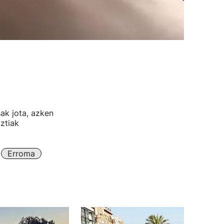
sak jota, azken
ztiak
Erroma