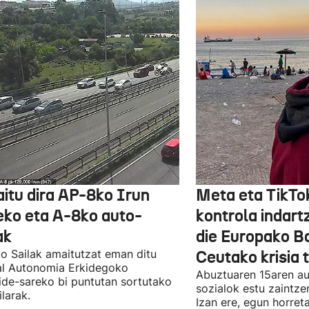
itu dira AP-8ko Irun
Meta eta TikTo
eko eta A-8ko auto-
kontrola indart
ak
die Europako B
ko Sailak amaitutzat eman ditu
Ceutako krisia 
al Autonomia Erkidegoko
Abuztuaren 15aren aur
ide-sareko bi puntutan sortutako
sozialok estu zaintzen
ilarak.
Izan ere, egun horret