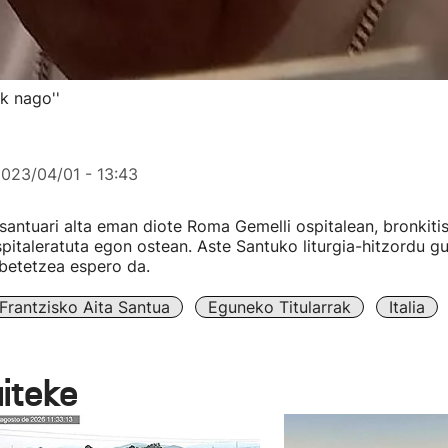
ik nago''
023/04/01 - 13:43
 santuari alta eman diote Roma Gemelli ospitalean, bronkiti
pitaleratuta egon ostean. Aste Santuko liturgia-hitzordu gu
betetzea espero da.
Frantzisko Aita Santua
Eguneko Titularrak
Italia
aiteke