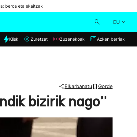
ia: beroa eta ekaitzak
EU
dia
Klisk
Zuretzat
Zuzenekoak
Azken berriak
Klisk
Zuzenekoak
Zuretzat
Elkarbanatu
Gorde
ndik bizirik nago''
Azken berriak