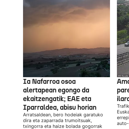
Ia Nafarroa osoa
Ama
alertapean egongo da
par
ekaitzengatik; EAE eta
ilar
Iparraldea, abisu horian
Trafi
Eusk
Arratsaldean, bero hodeiak garatuko
errep
dira eta zaparrada trumoitsuak,
auto-
txingorra eta haize bolada gogorrak