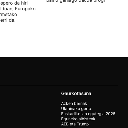
baino gehiago daude programatuta.
espero da hiri
ildoan, Europako
ormetako
erri da.
Gaurkotasuna
Azken berriak
Ukrainako gerra
Euskadiko lan egutegia 2026
Eguneko albisteak
AEB eta Trump