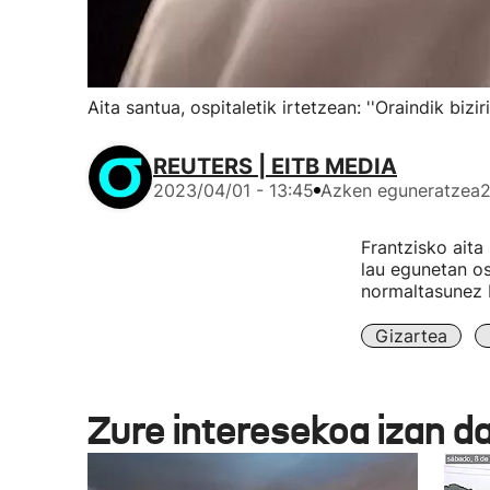
Aita santua, ospitaletik irtetzean: ''Oraindik bizir
REUTERS | EITB MEDIA
2023/04/01 - 13:45
Azken eguneratzea
2
Frantzisko aita
lau egunetan os
normaltasunez 
Gizartea
Zure interesekoa izan d