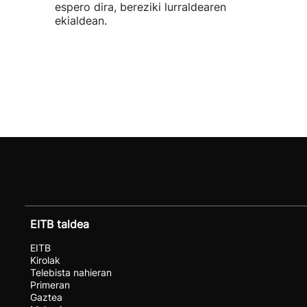
espero dira, bereziki lurraldearen
ekialdean.
EITB taldea
EITB
Kirolak
Telebista nahieran
Primeran
Gaztea