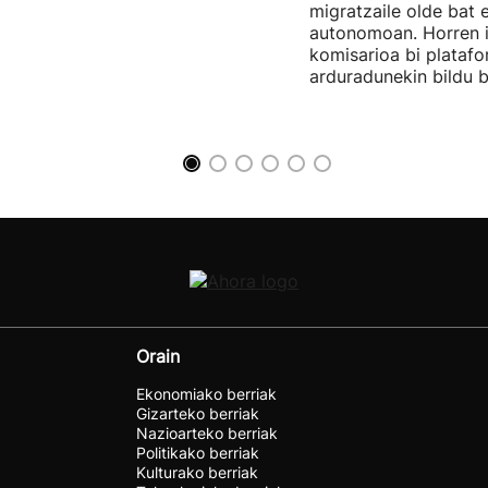
migratzaile olde bat 
autonomoan. Horren 
komisarioa bi plataf
arduradunekin bildu b
Orain
Ekonomiako berriak
Gizarteko berriak
Nazioarteko berriak
Politikako berriak
Kulturako berriak