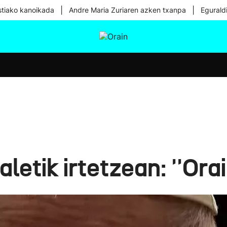
|
|
tiako kanoikada
Andre Maria Zuriaren azken txanpa
Egurald
tura
Ikusmiran
Egural
Osasuna
Teknologia
letik irtetzean: ''Orai