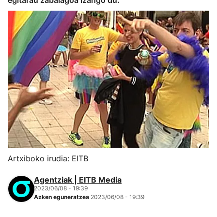
egitarau zabalagoa izango du.
Artxiboko irudia: EITB
Agentziak | EITB Media
2023/06/08 - 19:39
Azken eguneratzea
2023/06/08 - 19:39