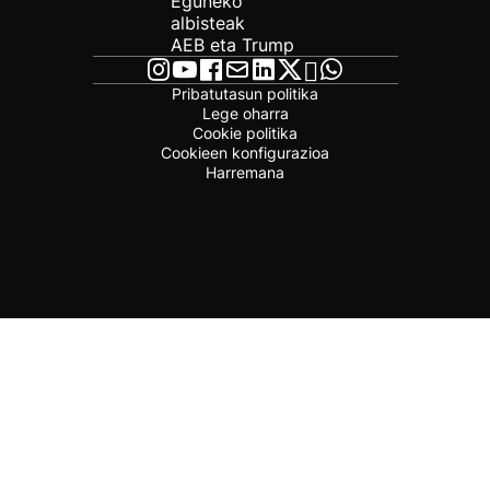
Eguneko
albisteak
AEB eta Trump
Pribatutasun politika
Lege oharra
Cookie politika
Cookieen konfigurazioa
Harremana