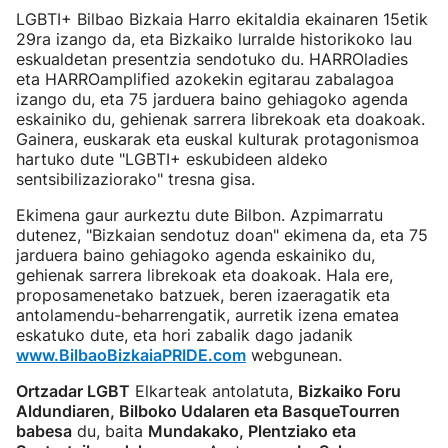
LGBTI+ Bilbao Bizkaia Harro ekitaldia ekainaren 15etik
29ra izango da, eta Bizkaiko lurralde historikoko lau
eskualdetan presentzia sendotuko du. HARROladies
eta HARROamplified azokekin egitarau zabalagoa
izango du, eta 75 jarduera baino gehiagoko agenda
eskainiko du, gehienak sarrera librekoak eta doakoak.
Gainera, euskarak eta euskal kulturak protagonismoa
hartuko dute "LGBTI+ eskubideen aldeko
sentsibilizaziorako" tresna gisa.
Ekimena gaur aurkeztu dute Bilbon. Azpimarratu
dutenez, "Bizkaian sendotuz doan" ekimena da, eta 75
jarduera baino gehiagoko agenda eskainiko du,
gehienak sarrera librekoak eta doakoak. Hala ere,
proposamenetako batzuek, beren izaeragatik eta
antolamendu-beharrengatik, aurretik izena ematea
eskatuko dute, eta hori zabalik dago jadanik
www.BilbaoBizkaiaPRIDE.com
webgunean.
Ortzadar LGBT
Elkarteak antolatuta,
Bizkaiko Foru
Aldundiaren, Bilboko Udalaren eta BasqueTourren
babesa
du, baita
Mundakako, Plentziako eta