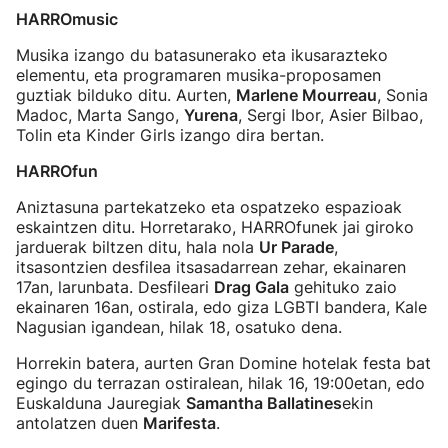
HARROmusic
Musika izango du batasunerako eta ikusarazteko
elementu, eta programaren musika-proposamen
guztiak bilduko ditu. Aurten,
Marlene Mourreau
, Sonia
Madoc, Marta Sango,
Yurena
, Sergi Ibor, Asier Bilbao,
Tolin eta Kinder Girls izango dira bertan.
HARROfun
Aniztasuna partekatzeko eta ospatzeko espazioak
eskaintzen ditu. Horretarako, HARROfunek jai giroko
jarduerak biltzen ditu, hala nola
Ur Parade
,
itsasontzien desfilea itsasadarrean zehar, ekainaren
17an, larunbata. Desfileari
Drag Gala
gehituko zaio
ekainaren 16an, ostirala, edo giza LGBTI bandera, Kale
Nagusian igandean, hilak 18, osatuko dena.
Horrekin batera, aurten Gran Domine hotelak festa bat
egingo du terrazan ostiralean, hilak 16, 19:00etan, edo
Euskalduna Jauregiak
Samantha Ballatines
ekin
antolatzen duen
Marifesta
.