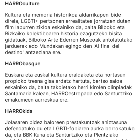
HARROculture
Kultura eta memoria historikoa aldarrikapen-bide
direla, LGBTI+ pertsonen errealitatea jorratzen duten
film laburren zikloa eskainiko da, baita Bilboko eta
Bizkaiko kolektiboaren historia ezagutzeko bisita
gidatuak, Bilboko Arte Ederren Museoak antolatutako
jarduerak edo Mundakan egingo den 'Al final del
destino' antzezlana ere.
HARRObasque
Euskara eta euskal kultura eraldaketa eta nortasun
propioko tresna gisa ardatz hartuta, bertso saioa
eskainiko da, baita takoietako herri kirolen olinpiadak
Santamaria kalean, HARROestropada edo Santurtziko
emakumeen aurreskua ere.
HARROkids
Jolasaren bidez baloreen prestakuntzak aniztasuna
defendatuko du eta LGBTI-fobiaren aurka borrokatuko
da, eta BBK Kuna eta Santurtziko eta Plentziako