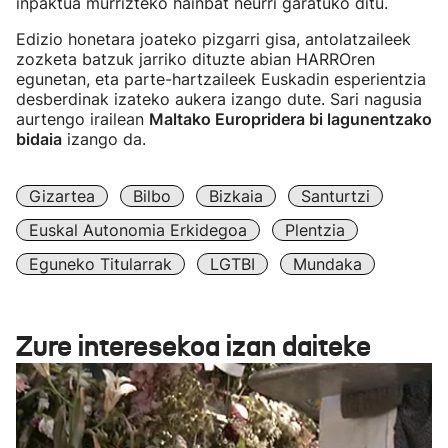
inpaktua murrizteko hainbat neurri garatuko ditu.
Edizio honetara joateko pizgarri gisa, antolatzaileek
zozketa batzuk jarriko dituzte abian HARROren
egunetan, eta parte-hartzaileek Euskadin esperientzia
desberdinak izateko aukera izango dute. Sari nagusia
aurtengo irailean
Maltako Europridera bi lagunentzako
bidaia
izango da.
Gizartea
Bilbo
Bizkaia
Santurtzi
Euskal Autonomia Erkidegoa
Plentzia
Eguneko Titularrak
LGTBI
Mundaka
Zure interesekoa izan daiteke