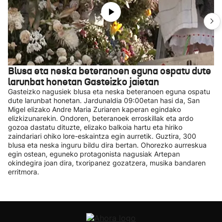
Blusa eta neska beteranoen eguna ospatu dute
larunbat honetan Gasteizko jaietan
Gasteizko nagusiek blusa eta neska beteranoen eguna ospatu
dute larunbat honetan. Jardunaldia 09:00etan hasi da, San
Migel elizako Andre Maria Zuriaren kaperan egindako
elizkizunarekin. Ondoren, beteranoek erroskillak eta ardo
gozoa dastatu dituzte, elizako balkoia hartu eta hiriko
zaindariari ohiko lore-eskaintza egin aurretik. Guztira, 300
blusa eta neska inguru bildu dira bertan. Ohorezko aurreskua
egin ostean, eguneko protagonista nagusiak Artepan
okindegira joan dira, txoripanez gozatzera, musika bandaren
erritmora.