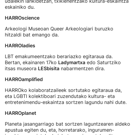
udalekin lankidetzan, txikienentzako kultura-eskaintza
eskainiko du.
HARROscience
Arkeologi Museoan Queer Arkeologiari buruzko
hitzaldi bat emango da.
HARROladies
LBT emakumeentzako berariazko egitaraua da.
Bertan, ekainaren 17ko
Ladymartxa
edo Saturtziko
itsas museora
LESbisita
nabarmentzen dira.
HARROamplified
HARROko kolaboratzaileek sortutako egitaraua da,
eta LGBTI kolektiboari zuzendutako kultura- eta
entretenimendu-eskaintza sortzen lagundu nahi dute.
HARROplanet
Planeta jasangarriago bat sortzen laguntzearen aldeko
apustua egiten du, eta, horretarako, ingurumen-