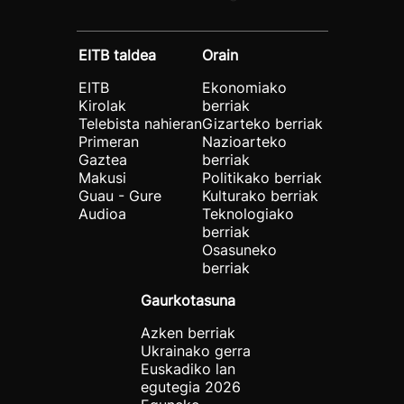
EITB taldea
Orain
EITB
Ekonomiako
Kirolak
berriak
Telebista nahieran
Gizarteko berriak
Primeran
Nazioarteko
Gaztea
berriak
Makusi
Politikako berriak
Guau - Gure
Kulturako berriak
Audioa
Teknologiako
berriak
Osasuneko
berriak
Gaurkotasuna
Azken berriak
Ukrainako gerra
Euskadiko lan
egutegia 2026