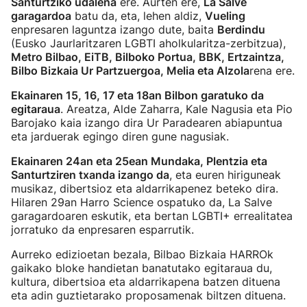
Santurtziko udalena
ere. Aurten ere,
La Salve
garagardoa
batu da, eta, lehen aldiz,
Vueling
enpresaren laguntza izango dute, baita
Berdindu
(Eusko Jaurlaritzaren LGBTI aholkularitza-zerbitzua),
Metro Bilbao, EiTB, Bilboko Portua, BBK, Ertzaintza,
Bilbo Bizkaia Ur Partzuergoa, Melia eta Alzola
rena ere.
Ekainaren 15, 16, 17 eta 18an Bilbon garatuko da
egitaraua
. Areatza, Alde Zaharra, Kale Nagusia eta Pio
Barojako kaia izango dira Ur Paradearen abiapuntua
eta jarduerak egingo diren gune nagusiak.
Ekainaren 24an eta 25ean Mundaka, Plentzia eta
Santurtziren txanda izango da
, eta euren hiriguneak
musikaz, dibertsioz eta aldarrikapenez beteko dira.
Hilaren 29an Harro Science ospatuko da, La Salve
garagardoaren eskutik, eta bertan LGBTI+ errealitatea
jorratuko da enpresaren esparrutik.
Aurreko edizioetan bezala, Bilbao Bizkaia HARROk
gaikako bloke handietan banatutako egitaraua du,
kultura, dibertsioa eta aldarrikapena batzen dituena
eta adin guztietarako proposamenak biltzen dituena.