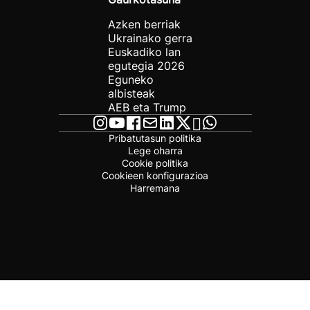
Azken berriak
Ukrainako gerra
Euskadiko lan
egutegia 2026
Eguneko
albisteak
AEB eta Trump
Pribatutasun politika
Lege oharra
Cookie politika
Cookieen konfigurazioa
Harremana