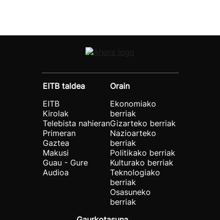
EITB taldea
Orain
EITB
Ekonomiako
Kirolak
berriak
Telebista nahieran
Gizarteko berriak
Primeran
Nazioarteko
Gaztea
berriak
Makusi
Politikako berriak
Guau - Gure
Kulturako berriak
Audioa
Teknologiako
berriak
Osasuneko
berriak
Gaurkotasuna