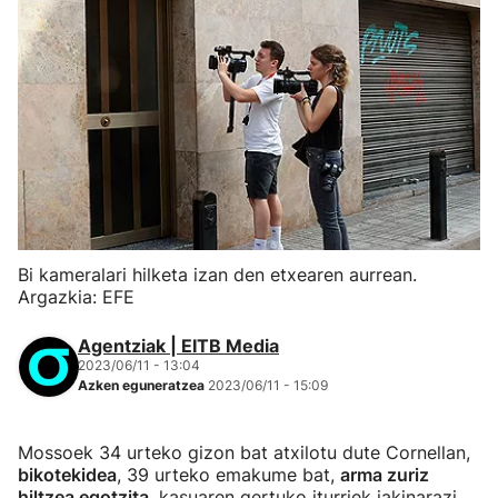
Bi kameralari hilketa izan den etxearen aurrean.
Argazkia: EFE
Agentziak | EITB Media
2023/06/11 - 13:04
Azken eguneratzea
2023/06/11 - 15:09
Mossoek 34 urteko gizon bat atxilotu dute Cornellan,
bikotekidea
, 39 urteko emakume bat,
arma zuriz
hiltzea egotzita
, kasuaren gertuko iturriek jakinarazi