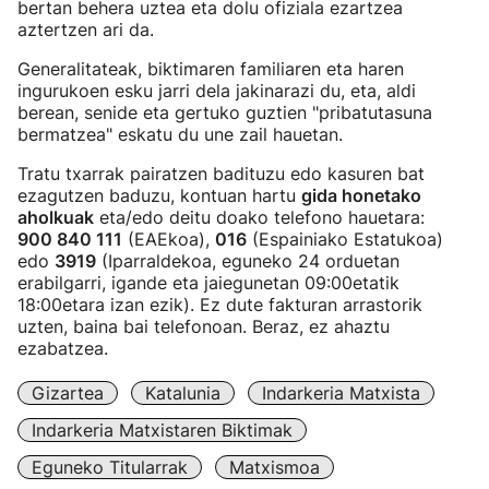
bertan behera uztea eta dolu ofiziala ezartzea
aztertzen ari da.
Generalitateak, biktimaren familiaren eta haren
ingurukoen esku jarri dela jakinarazi du, eta, aldi
berean, senide eta gertuko guztien "pribatutasuna
bermatzea" eskatu du une zail hauetan.
Tratu txarrak pairatzen badituzu edo kasuren bat
ezagutzen baduzu, kontuan hartu
gida honetako
aholkuak
eta/edo deitu doako telefono hauetara:
900 840 111
(EAEkoa),
016
(Espainiako Estatukoa)
edo
3919
(Iparraldekoa, eguneko 24 orduetan
erabilgarri, igande eta jaiegunetan 09:00etatik
18:00etara izan ezik). Ez dute fakturan arrastorik
uzten, baina bai telefonoan. Beraz, ez ahaztu
ezabatzea.
Gizartea
Katalunia
Indarkeria Matxista
Indarkeria Matxistaren Biktimak
Eguneko Titularrak
Matxismoa