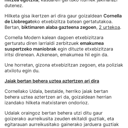
dutenez.
Hilketa gisa ikertzen ari dira gaur goizaldean
Cornella
de Llobregat
eko etxebizitza batean gertatutakoa.
Bertan,
biktimaren alaba gazteena zegoen
,
2 urtekoa
.
Cornella Modern kalean dagoen etxebizitzara
gerturatu diren larrialdi zerbitzuek
emakumea
suspertzeko maniobrak
egin dituzte etxebizitzara
iritsi direnean. Azkenean, emakumea hil egin da.
Une horretan, gizona etxebizitzan zegoen, eta poliziak
atxilotu egin du.
Jaiak bertan behera uztea aztertzen ari dira
Cornellako Udala, bestalde, herriko jaiak bertan
behera uztea aztertzen ari da, goizaldean herrian
izandako hilketa matxistaren ondorioz.
Udalak oraingoz bertan behera utzi ditu gaur
goizerako aurreikusita zeuden ekitaldi guztiak, eta
egitarauan aurreikusitako gainerako jarduera guztiak