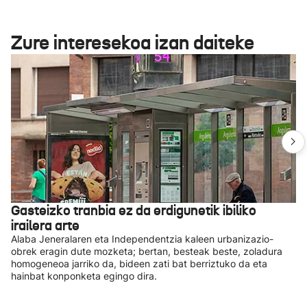
Zure interesekoa izan daiteke
Gasteizko tranbia ez da erdigunetik ibiliko
irailera arte
Alaba Jeneralaren eta Independentzia kaleen urbanizazio-
obrek eragin dute mozketa; bertan, besteak beste, zoladura
homogeneoa jarriko da, bideen zati bat berriztuko da eta
hainbat konponketa egingo dira.