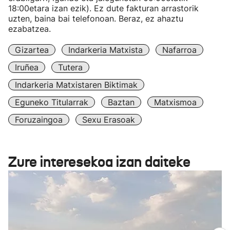
18:00etara izan ezik). Ez dute fakturan arrastorik
uzten, baina bai telefonoan. Beraz, ez ahaztu
ezabatzea.
Gizartea
Indarkeria Matxista
Nafarroa
Iruñea
Tutera
Indarkeria Matxistaren Biktimak
Eguneko Titularrak
Baztan
Matxismoa
Foruzaingoa
Sexu Erasoak
Zure interesekoa izan daiteke