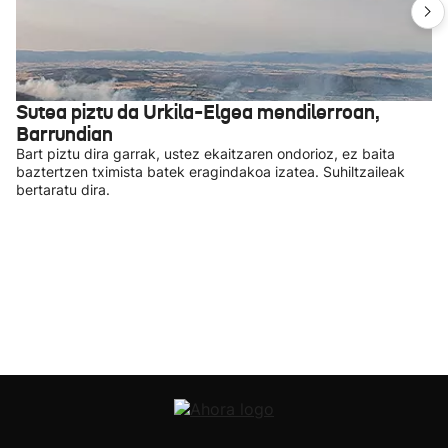
Sutea piztu da Urkila-Elgea mendilerroan,
Barrundian
Bart piztu dira garrak, ustez ekaitzaren ondorioz, ez baita
baztertzen tximista batek eragindakoa izatea. Suhiltzaileak
bertaratu dira.