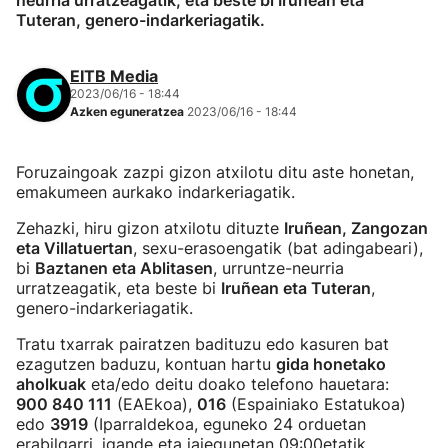
neurria urratzeagatik, eta beste bi Iruñean eta
Tuteran, genero-indarkeriagatik.
EITB Media
2023/06/16 - 18:44
Azken eguneratzea
2023/06/16 - 18:44
Foruzaingoak zazpi gizon atxilotu ditu aste honetan,
emakumeen aurkako indarkeriagatik.
Zehazki, hiru gizon atxilotu dituzte
Iruñean, Zangozan
eta Villatuertan
, sexu-erasoengatik (bat adingabeari),
bi
Baztanen eta Ablitasen
, urruntze-neurria
urratzeagatik, eta beste bi
Iruñean eta Tuteran
,
genero-indarkeriagatik.
Tratu txarrak pairatzen badituzu edo kasuren bat
ezagutzen baduzu, kontuan hartu
gida honetako
aholkuak
eta/edo deitu doako telefono hauetara:
900 840 111
(EAEkoa),
016
(Espainiako Estatukoa)
edo
3919
(Iparraldekoa, eguneko 24 orduetan
erabilgarri, igande eta jaiegunetan 09:00etatik