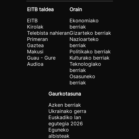
EITB taldea
Orain
EITB
Ekonomiako
Kirolak
berriak
Telebista nahieran
Gizarteko berriak
Primeran
Nazioarteko
Gaztea
berriak
Makusi
Politikako berriak
Guau - Gure
Kulturako berriak
Audioa
Teknologiako
berriak
Osasuneko
berriak
Gaurkotasuna
Azken berriak
Ukrainako gerra
Euskadiko lan
egutegia 2026
Eguneko
albisteak