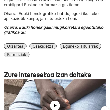
erabilgarri Euskadiko farmazia guztietan.
Oharra: Eduki honek grafiko bat du, egoki ikusteko
aplikaziotik kanpo, jarraitu esteka
honi
.
Oharra: Eduki honek gailu mugikorretara egokitutako
grafikoa du.
Gizartea
Osakidetza
Eguneko Titularrak
Farmaziak
Zure interesekoa izan daiteke