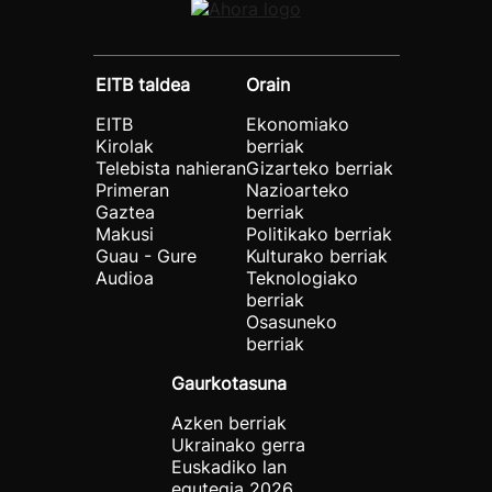
EITB taldea
Orain
EITB
Ekonomiako
Kirolak
berriak
Telebista nahieran
Gizarteko berriak
Primeran
Nazioarteko
Gaztea
berriak
Makusi
Politikako berriak
Guau - Gure
Kulturako berriak
Audioa
Teknologiako
berriak
Osasuneko
berriak
Gaurkotasuna
Azken berriak
Ukrainako gerra
Euskadiko lan
egutegia 2026