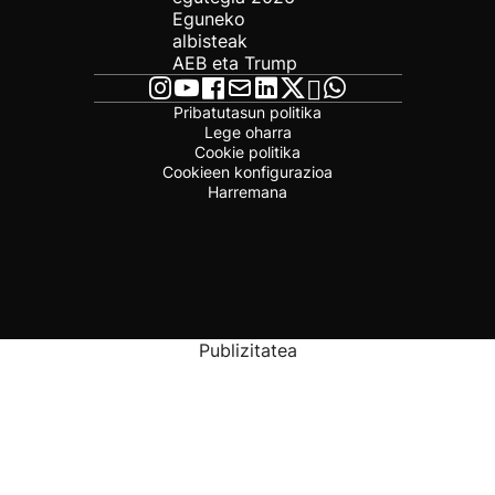
Eguneko
albisteak
AEB eta Trump
Pribatutasun politika
Lege oharra
Cookie politika
Cookieen konfigurazioa
Harremana
Publizitatea