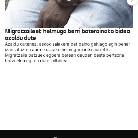
Migratzaileek helmuga berri baterainoko bidea
azaldu dute
Azaldu dutenez, askok saiakera bat baino gehiago egin behar
izan zituzten aurreikusitako helmugara iritsi aurretik.
Migratzaile batzuek egoera berean dauden beste pertsona
batzuekin egiten dute ibilbidea.