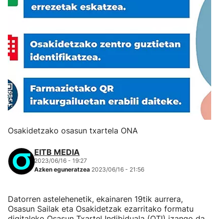
Osakidetzako osasun txartela ONA
EITB MEDIA
2023/06/16 - 19:27
Azken eguneratzea
2023/06/16 - 21:56
Datorren astelehenetik, ekainaren 19tik aurrera,
Osasun Sailak eta Osakidetzak ezarritako formatu
digitaleko Osasun Txartel Indibiduala (OTI) izango da