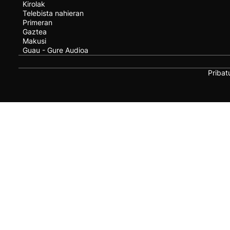
Kirolak
Telebista nahieran
Primeran
Gaztea
Makusi
Guau - Gure Audioa
Pribat