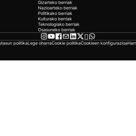
Gizarteko berriak
Nazioarteko berriak
Politikako berriak
Kulturako berriak
Teknologiako berriak
Osasuneko berriak
utasun politika
Lege oharra
Cookie politika
Cookieen konfigurazioa
Har