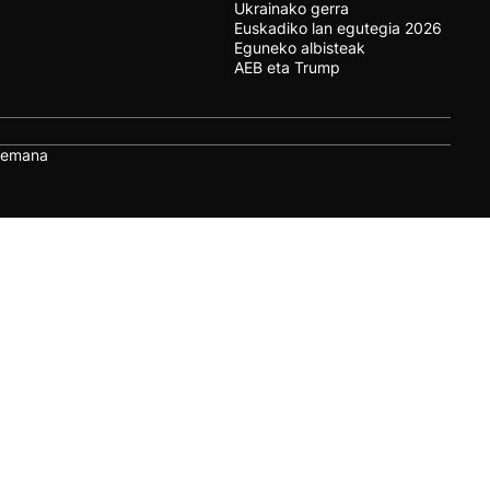
Ukrainako gerra
Euskadiko lan egutegia 2026
Eguneko albisteak
AEB eta Trump
remana