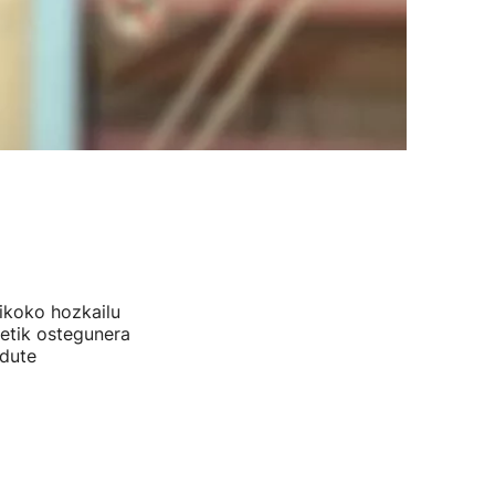
ikoko hozkailu
netik ostegunera
 dute