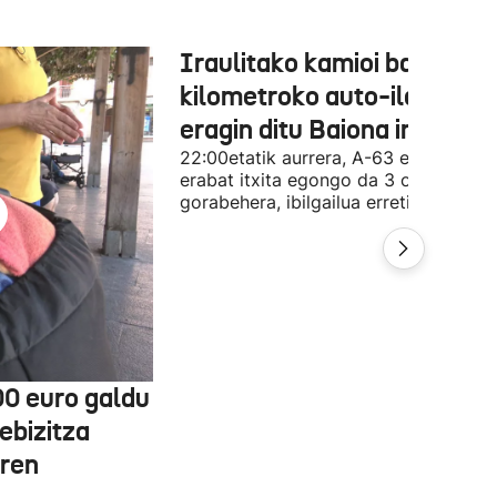
Iraulitako kamioi batek 31
kilometroko auto-ilarak
eragin ditu Baiona inguruan
22:00etatik aurrera, A-63 errepidea
erabat itxita egongo da 3 orduz, gutx
gorabehera, ibilgailua erretiratzeko.
00 euro galdu
ebizitza
aren