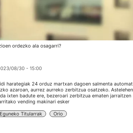
zioen ordezko ala osagarri?
023/08/30 - 15:00
idi harategiak 24 orduz martxan dagoen salmenta automat
iazko azaroan, aurrez aurreko zerbitzua osatzeko. Astelehe
da ixten badute ere, bezeroari zerbitzua ematen jarraitzen
arritako vending makinari esker
Eguneko Titularrak
Orio