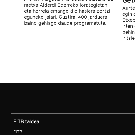
Get
metxa Alderdi Ederreko lorategietan,
Aurte
eta horrela emango dio hasiera zortzi
egin 
eguneko jaiari. Guztira, 400 jarduera
Etxeb
baino gehiago daude programatuta.
irten
behin
irits
EITB taldea
EITB