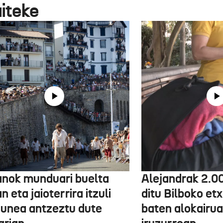
aiteke
anok munduari buelta
Alejandrak 2.0
 eta jaioterrira itzuli
ditu Bilboko etx
 unea antzeztu dute
baten alokairu