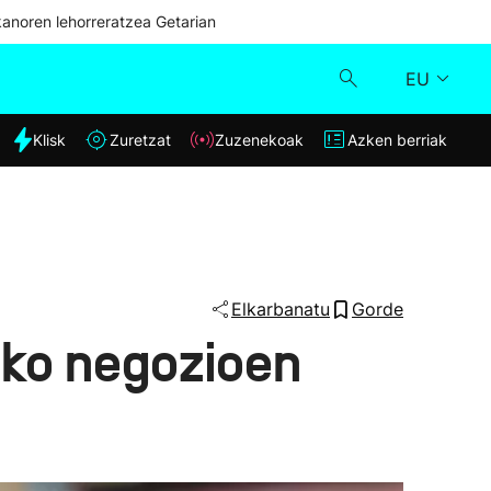
kanoren lehorreratzea Getarian
EU
dia
Klisk
Zuretzat
Zuzenekoak
Azken berriak
Klisk
Zuzenekoak
Zuretzat
Elkarbanatu
Gorde
iko negozioen
Azken berriak