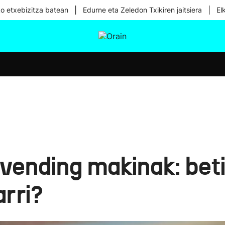
|
|
ko etxebizitza batean
Edurne eta Zeledon Txikiren jaitsiera
El
tura
Ikusmiran
Egural
Osasuna
Teknologia
 vending makinak: bet
rri?