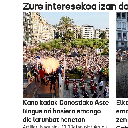
Zure interesekoa izan d
Kanoikadak Donostiako Aste
Elk
Nagusiari hasiera emango
eman
dio larunbat honetan
zen
Artillari Nagusiak 19:00etan piztuko du