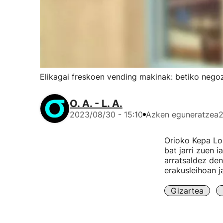
Elikagai freskoen vending makinak: betiko nego
O. A. - L. A.
2023/08/30 - 15:10
Azken eguneratzea
2
Orioko Kepa Lo
bat jarri zuen 
arratsaldez den
erakusleihoan j
Gizartea