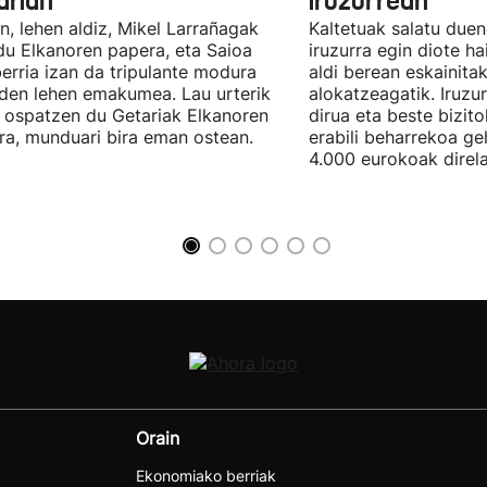
arian
iruzurrean
n, lehen aldiz, Mikel Larrañagak
Kaltetuak salatu due
du Elkanoren papera, eta Saioa
iruzurra egin diote ha
erria izan da tripulante modura
aldi berean eskainita
 den lehen emakumea. Lau urterik
alokatzeagatik. Iruzu
 ospatzen du Getariak Elkanoren
dirua eta beste bizit
iera, munduari bira eman ostean.
erabili beharrekoa ge
4.000 eurokoak direla
Orain
Ekonomiako berriak