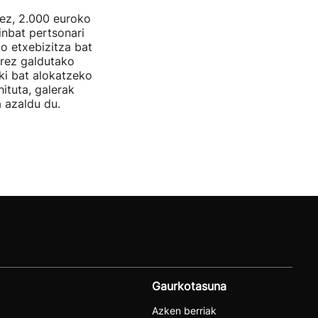
nez, 2.000 euroko
inbat pertsonari
ko etxebizitza bat
rrez galdutako
oki bat alokatzeko
hituta, galerak
 azaldu du.
Gaurkotasuna
Azken berriak