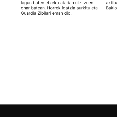
lagun baten etxeko atarian utzi zuen
aktib
ohar batean. Horrek idatzia aurkitu eta
Bakio
Guardia Zibilari eman dio.