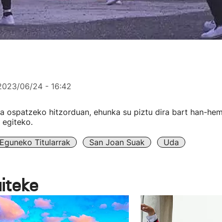
2023/06/24 - 16:42
a ospatzeko hitzorduan, ehunka su piztu dira bart han-hem
a egiteko.
Eguneko Titularrak
San Joan Suak
Uda
aiteke