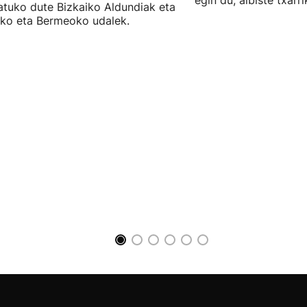
egin du, albiste txarr
atuko dute Bizkaiko Aldundiak eta
ko eta Bermeoko udalek.