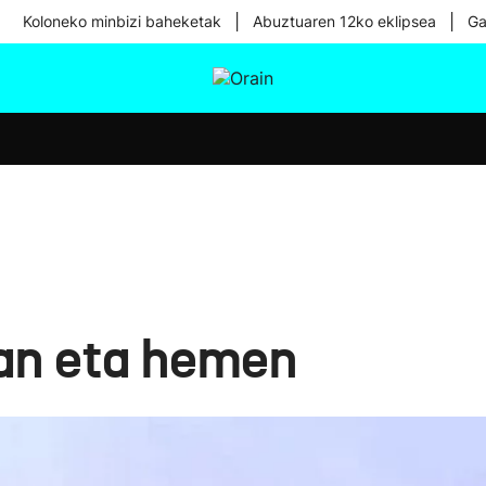
|
|
Koloneko minbizi baheketak
Abuztuaren 12ko eklipsea
Ga
tura
Ikusmiran
Egural
Osasuna
Teknologia
an eta hemen