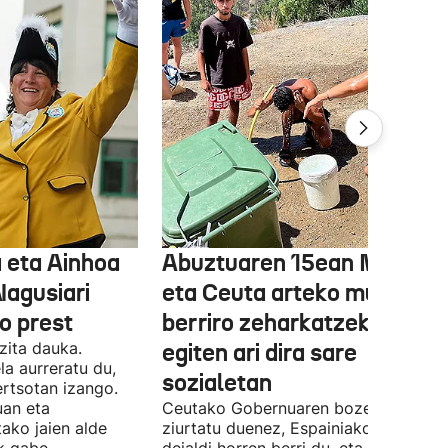
 eta Ainhoa
Abuztuaren 15ean Maroko
Nagusiari
eta Ceuta arteko muga
o prest
berriro zeharkatzeko deia
zita dauka.
egiten ari dira sare
a aurreratu du,
sozialetan
ertsotan izango.
uan eta
Ceutako Gobernuaren bozeramaileak
tako jaien alde
ziurtatu duenez, Espainiako Gobernu