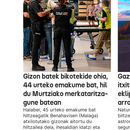
Gizon batek bikotekide ohia,
Gaz
44 urteko emakume bat, hil
itxi
du Murtziako merkataritza-
ekl
gune batean
arr
Halaber, 45 urteko emakume bat
Natur
hiltzeagatik Benahavisen (Malaga)
biltz
atxilotutako gizonak aitortu du
astro
hiltzailea dela, ihesaldian idatzi eta
segur