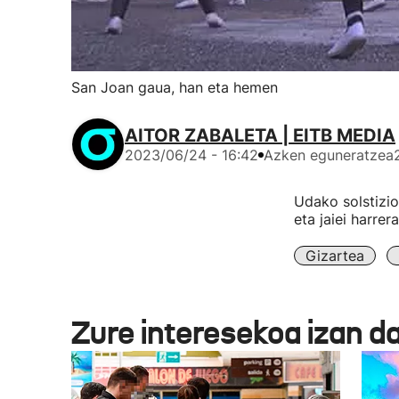
San Joan gaua, han eta hemen
AITOR ZABALETA | EITB MEDIA
2023/06/24 - 16:42
Azken eguneratzea
Udako solstizio
eta jaiei harrer
Gizartea
Zure interesekoa izan d