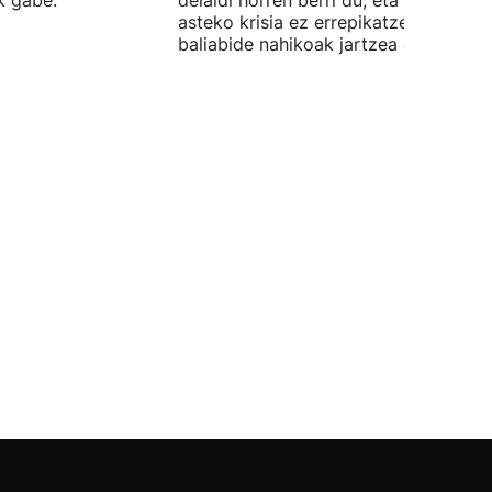
ik gabe.
deialdi horren berri du, eta iragan
asteko krisia ez errepikatzeko
baliabide nahikoak jartzea espero du.