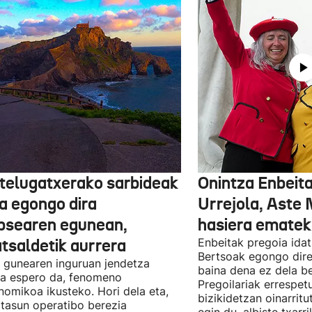
telugatxerako sarbideak
Onintza Enbeita
ta egongo dira
Urrejola, Aste 
ipsearen egunean,
hasiera ematek
atsaldetik aurrera
Enbeitak pregoia idat
Bertsoak egongo direl
 gunearen inguruan jendetza
baina dena ez dela b
ea espero da, fenomeno
Pregoilariak errespet
nomikoa ikusteko. Hori dela eta,
bizikidetzan oinarritu
tasun operatibo berezia