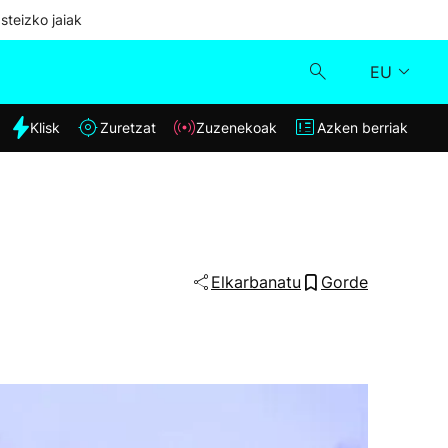
steizko jaiak
EU
dia
Klisk
Zuretzat
Zuzenekoak
Azken berriak
Klisk
Zuzenekoak
Zuretzat
Elkarbanatu
Gorde
Azken berriak