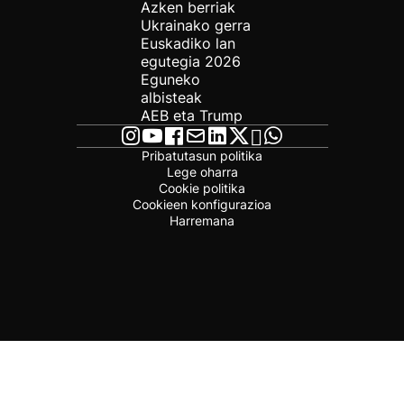
Azken berriak
Ukrainako gerra
Euskadiko lan
egutegia 2026
Eguneko
albisteak
AEB eta Trump
Pribatutasun politika
Lege oharra
Cookie politika
Cookieen konfigurazioa
Harremana