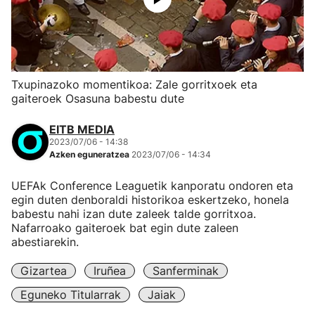
Txupinazoko momentikoa: Zale gorritxoek eta
gaiteroek Osasuna babestu dute
EITB MEDIA
2023/07/06 - 14:38
Azken eguneratzea
2023/07/06 - 14:34
UEFAk Conference Leaguetik kanporatu ondoren eta
egin duten denboraldi historikoa eskertzeko, honela
babestu nahi izan dute zaleek talde gorritxoa.
Nafarroako gaiteroek bat egin dute zaleen
abestiarekin.
Gizartea
Iruñea
Sanferminak
Eguneko Titularrak
Jaiak