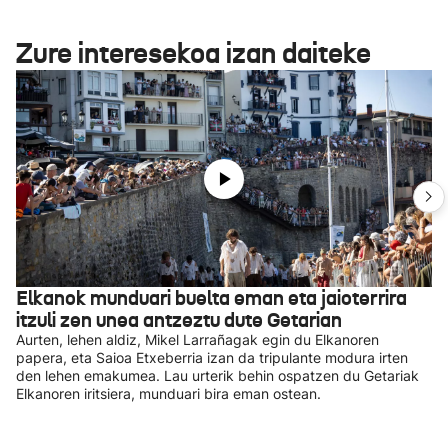
Zure interesekoa izan daiteke
Elkanok munduari buelta eman eta jaioterrira
itzuli zen unea antzeztu dute Getarian
Aurten, lehen aldiz, Mikel Larrañagak egin du Elkanoren
papera, eta Saioa Etxeberria izan da tripulante modura irten
den lehen emakumea. Lau urterik behin ospatzen du Getariak
Elkanoren iritsiera, munduari bira eman ostean.