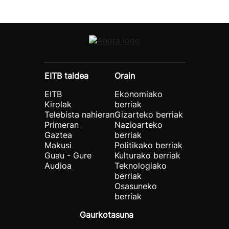
EITB taldea
Orain
EITB
Ekonomiako
Kirolak
berriak
Telebista nahieran
Gizarteko berriak
Primeran
Nazioarteko
Gaztea
berriak
Makusi
Politikako berriak
Guau - Gure
Kulturako berriak
Audioa
Teknologiako
berriak
Osasuneko
berriak
Gaurkotasuna