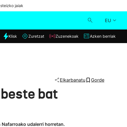
steizko jaiak
EU
dia
Klisk
Zuretzat
Zuzenekoak
Azken berriak
Klisk
Zuzenekoak
Zuretzat
Elkarbanatu
Gorde
 beste bat
Azken berriak
 Nafarroako udalerri horretan.