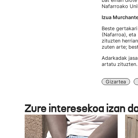
bat eman diote 
Nafarroako Unib
Izua Murchant
Beste gertakari
(Nafarroa), eta
zituzten herria
zuten arte; best
Adarkadak jasan
artatu zituzten.
Gizartea
Zure interesekoa izan d