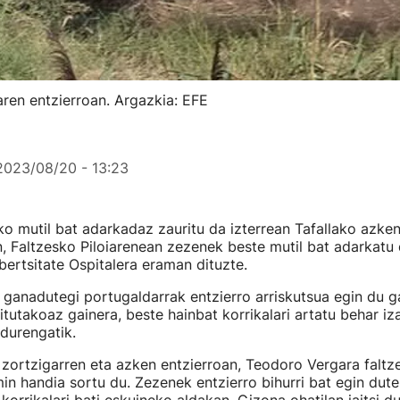
iaren entzierroan. Argazkia: EFE
2023/08/20 - 13:23
ko mutil bat adarkadaz zauritu da izterrean Tafallako azken
, Faltzesko Piloiarenean zezenek beste mutil bat adarkatu 
ertsitate Ospitalera eraman dituzte.
 ganadutegi portugaldarrak entzierro arriskutsua egin du ga
tutakoaz gainera, beste hainbat korrikalari artatu behar iza
durengatik.
 zortzigarren eta azken entzierroan, Teodoro Vergara faltze
n handia sortu du. Zezenek entzierro bihurri bat egin dute