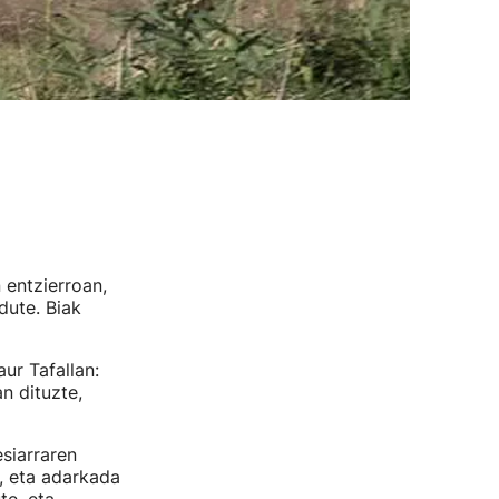
 entzierroan,
dute. Biak
ur Tafallan:
n dituzte,
siarraren
, eta adarkada