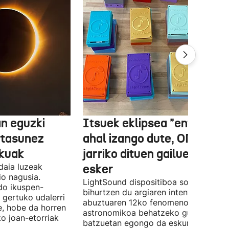
n eguzki
Itsuek eklipsea "entzun"
rtasunez
ahal izango dute, ONCEk
lkuak
jarriko dituen gailue batzue
daia luzeak
esker
o nagusia.
LightSound dispositiboa soinu
edo ikuspen-
bihurtzen du argiaren intentsitatea, e
 gertuko udalerri
abuztuaren 12ko fenomeno
e, hobe da horren
astronomikoa behatzeko gune
ko joan-etorriak
batzuetan egongo da eskuragarri.