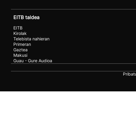
EITB taldea
EITB
Kirolak
Telebista nahieran
Primeran
Gaztea
Makusi
Guau - Gure Audioa
Pribat