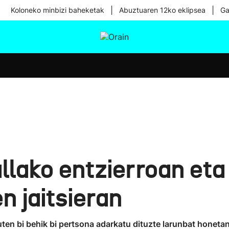
|
|
Koloneko minbizi baheketak
Abuztuaren 12ko eklipsea
Ga
tura
Ikusmiran
Egural
Osasuna
Teknologia
llako entzierroan eta
n jaitsieran
ten bi behik bi pertsona adarkatu dituzte larunbat honetan