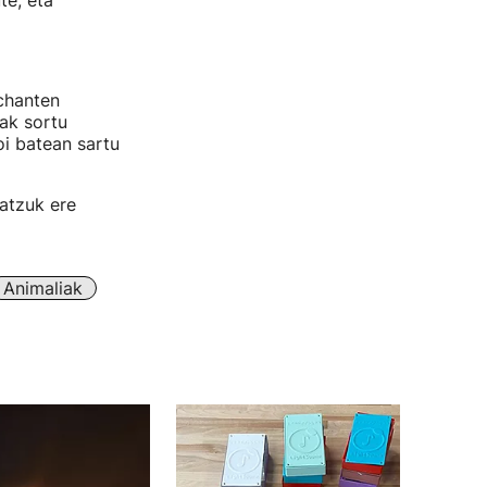
te, eta
rchanten
eak sortu
oi batean sartu
atzuk ere
Animaliak