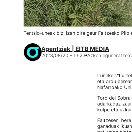
Tentsio-uneak bizi izan dira gaur Faltzesko Pilo
Agentziak | EITB MEDIA
2023/08/20 - 13:23
Azken eguneratzea
Iruñeko 21 urte
eta ordu berean
Nafarroako Unib
Toro del Sobral
adarkadaz zauri
kolpe eta uzkur
Faltzesen, bere
ganaduak ikusmi