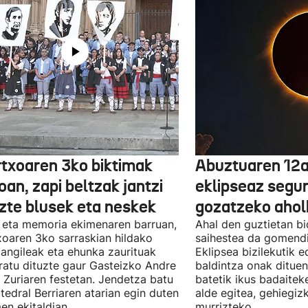
txoaren 3ko biktimak
Abuztuaren 12a
an, zapi beltzak jantzi
eklipseaz segu
uzte blusek eta neskek
gozatzeko aho
 eta memoria ekimenaren barruan,
Ahal den guztietan bi
oaren 3ko sarraskian hildako
saihestea da gomendi
langileak eta ehunka zaurituak
Eklipsea bizilekutik 
atu dituzte gaur Gasteizko Andre
baldintza onak dituen
 Zuriaren festetan. Jendetza batu
batetik ikus badaitek
tedral Berriaren atarian egin duten
alde egitea, gehiegiz
en ekitaldian.
murrizteko.