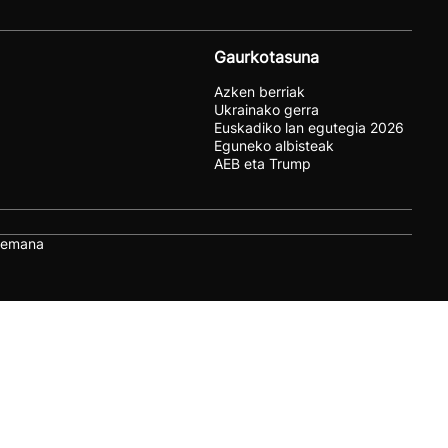
Gaurkotasuna
Azken berriak
Ukrainako gerra
Euskadiko lan egutegia 2026
Eguneko albisteak
AEB eta Trump
remana