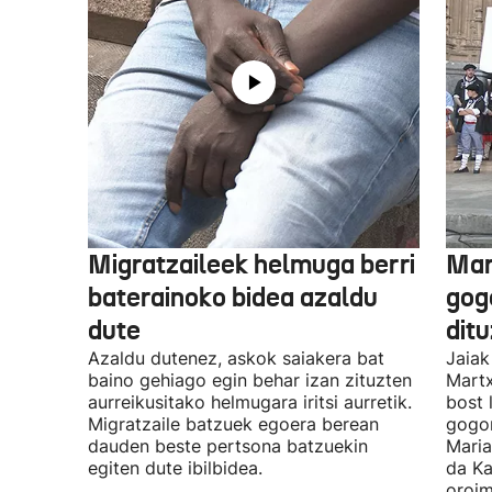
Migratzaileek helmuga berri
Mar
baterainoko bidea azaldu
gogo
dute
dit
Azaldu dutenez, askok saiakera bat
Jaiak
baino gehiago egin behar izan zituzten
Martx
aurreikusitako helmugara iritsi aurretik.
bost 
Migratzaile batzuek egoera berean
gogor
dauden beste pertsona batzuekin
Maria
egiten dute ibilbidea.
da Ka
oroim