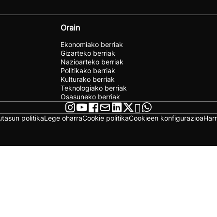
Orain
Ekonomiako berriak
Gizarteko berriak
Nazioarteko berriak
Politikako berriak
Kulturako berriak
Teknologiako berriak
Osasuneko berriak
utasun politika
Lege oharra
Cookie politika
Cookieen konfigurazioa
Har