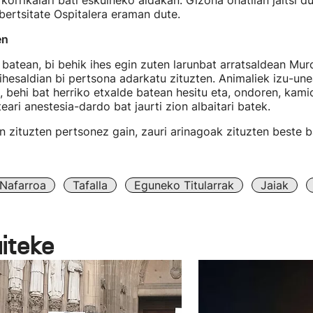
korrikalari bati eskuineko aldakan. Gizona ohatilan jaitsi du
ertsitate Ospitalera eraman dute.
en
 batean, bi behik ihes egin zuten larunbat arratsaldean Mu
 ihesaldian bi pertsona adarkatu zituzten. Animaliek izu-un
n, behi bat herriko etxalde batean hesitu eta, ondoren, kami
eari anestesia-dardo bat jaurti zion albaitari batek.
 zituzten pertsonez gain, zauri arinagoak zituzten beste b
Nafarroa
Tafalla
Eguneko Titularrak
Jaiak
aiteke