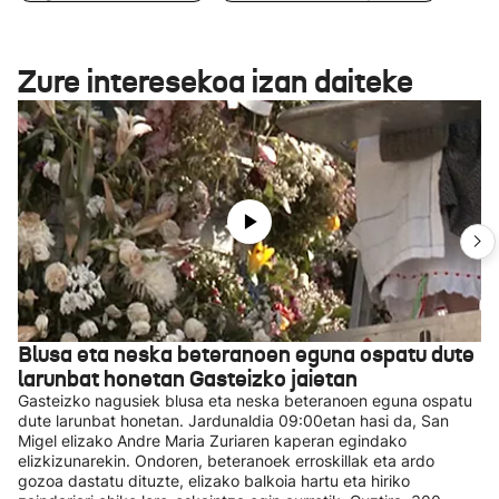
Zure interesekoa izan daiteke
Blusa eta neska beteranoen eguna ospatu dute
larunbat honetan Gasteizko jaietan
Gasteizko nagusiek blusa eta neska beteranoen eguna ospatu
dute larunbat honetan. Jardunaldia 09:00etan hasi da, San
Migel elizako Andre Maria Zuriaren kaperan egindako
elizkizunarekin. Ondoren, beteranoek erroskillak eta ardo
gozoa dastatu dituzte, elizako balkoia hartu eta hiriko