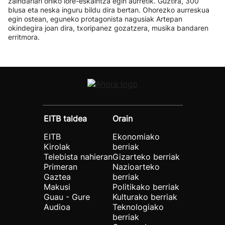
zaindariari ohiko lore-eskaintza egin aurretik. Guztira, 300
blusa eta neska inguru bildu dira bertan. Ohorezko aurreskua
egin ostean, eguneko protagonista nagusiak Artepan
okindegira joan dira, txoripanez gozatzera, musika bandaren
erritmora.
EITB taldea
Orain
EITB
Ekonomiako
Kirolak
berriak
Telebista nahieran
Gizarteko berriak
Primeran
Nazioarteko
Gaztea
berriak
Makusi
Politikako berriak
Guau - Gure
Kulturako berriak
Audioa
Teknologiako
berriak