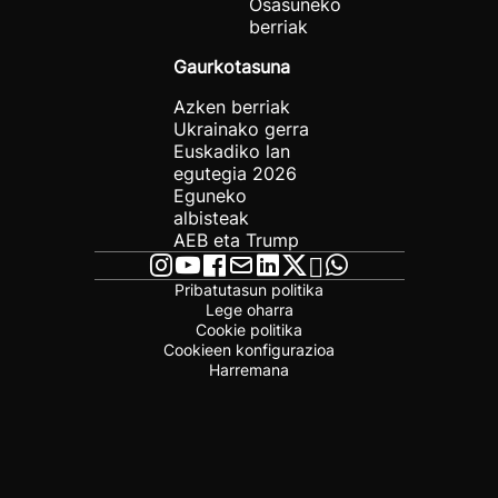
Osasuneko
berriak
Gaurkotasuna
Azken berriak
Ukrainako gerra
Euskadiko lan
egutegia 2026
Eguneko
albisteak
AEB eta Trump
Pribatutasun politika
Lege oharra
Cookie politika
Cookieen konfigurazioa
Harremana