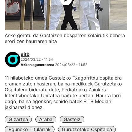
Aske geratu da Gasteizen bosgarren solairutik behera
erori zen haurraren aita
eitb
2024/03/22 - 11:54
Azken eguneratzea
2024/03/22 - 11:52
11 hilabeteko umea Gasteizko Txagorritxu ospitalera
eraman zuten hasieran, baina medikuek Gurutzetako
Ospitalera bideratu dute, Pediatriako Zainketa
Intentsiboetako Unitatea baitute bertan. Haurra larri
dago, baina egonkor, senide batek EITB Mediari
jakinarazi dionez.
Gizartea
Araba
Gasteiz
Eguneko Titularrak
Gurutzetako Ospitalea