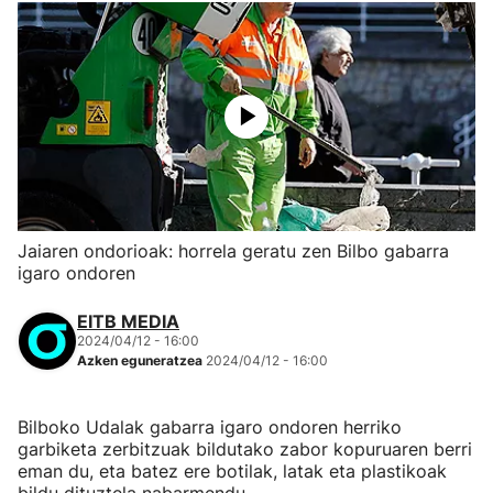
Jaiaren ondorioak: horrela geratu zen Bilbo gabarra
igaro ondoren
EITB MEDIA
2024/04/12 - 16:00
Azken eguneratzea
2024/04/12 - 16:00
Bilboko Udalak gabarra igaro ondoren herriko
garbiketa zerbitzuak bildutako zabor kopuruaren berri
eman du, eta batez ere botilak, latak eta plastikoak