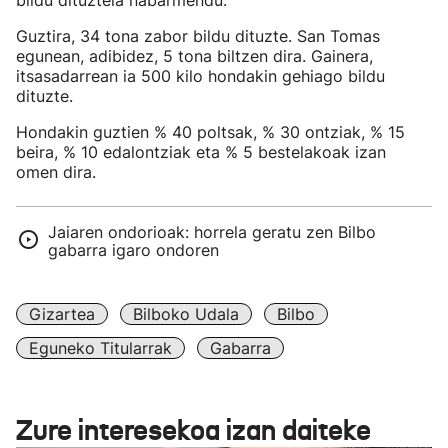
bildu dituztela nabarmendu.
Guztira, 34 tona zabor bildu dituzte. San Tomas
egunean, adibidez, 5 tona biltzen dira. Gainera,
itsasadarrean ia 500 kilo hondakin gehiago bildu
dituzte.
Hondakin guztien % 40 poltsak, % 30 ontziak, % 15
beira, % 10 edalontziak eta % 5 bestelakoak izan
omen dira.
Jaiaren ondorioak: horrela geratu zen Bilbo
gabarra igaro ondoren
Gizartea
Bilboko Udala
Bilbo
Eguneko Titularrak
Gabarra
Zure interesekoa izan daiteke