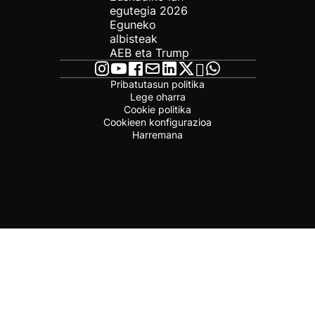
egutegia 2026
Eguneko
albisteak
AEB eta Trump
Pribatutasun politika
Lege oharra
Cookie politika
Cookieen konfigurazioa
Harremana