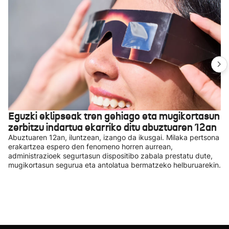
Eguzki eklipseak tren gehiago eta mugikortasun
zerbitzu indartua ekarriko ditu abuztuaren 12an
Abuztuaren 12an, iluntzean, izango da ikusgai. Milaka pertsona
erakartzea espero den fenomeno horren aurrean,
administrazioek segurtasun dispositibo zabala prestatu dute,
mugikortasun segurua eta antolatua bermatzeko helburuarekin.