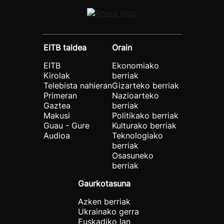
EITB taldea
Orain
EITB
Ekonomiako
Kirolak
berriak
Telebista nahieran
Gizarteko berriak
Primeran
Nazioarteko
Gaztea
berriak
Makusi
Politikako berriak
Guau - Gure
Kulturako berriak
Audioa
Teknologiako
berriak
Osasuneko
berriak
Gaurkotasuna
Azken berriak
Ukrainako gerra
Euskadiko lan