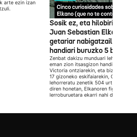
 arte ezin izan
zuli.
Sosik ez, eta hilobirik ere e
Juan Sebastian Elkano
getariar nabigatzaile
handiari buruzko 5 bitxikeri
Zenbat dakizu munduari lehen bira
eman zion itsasgizon handi honi buru
Victoria ontziarekin, eta biziraun zute
17 gizoneko eskifaiarekin, Getarian
lehorreratu zenetik 504 urte betetzen
diren honetan, Elkanoren figura
lerroburuetara ekarri nahi dugu.