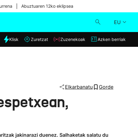
|
urrena
Abuztuaren 12ko eklipsea
EU
dia
Klisk
Zuretzat
Zuzenekoak
Azken berriak
Klisk
Zuzenekoak
Zuretzat
Elkarbanatu
Gorde
 espetxean,
Azken berriak
itzak jakinarazi duenez. Salhaketak salatu du