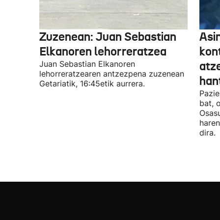
Zuzenean: Juan Sebastian
Asi
Elkanoren lehorreratzea
kon
Juan Sebastian Elkanoren
atz
lehorreratzearen antzezpena zuzenean
han
Getariatik, 16:45etik aurrera.
Pazie
bat, 
Osasu
haren
dira.