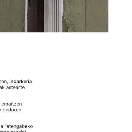
ean,
indarkeria
ak astearte
n emaitzen
n ondoren
ila "etengabeko