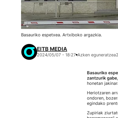
Basauriko espetxea. Artxiboko argazkia.
EITB MEDIA
2024/05/07 - 18:27
Azken eguneratzea
Basauriko espet
zantzurik gabe
honetan jakinar
Heriotzaren ar
ondoren, bozer
egindako prents
Zupiriak ziurta