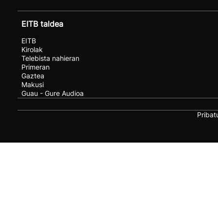
EITB taldea
EITB
Kirolak
Telebista nahieran
Primeran
Gaztea
Makusi
Guau - Gure Audioa
Pribat