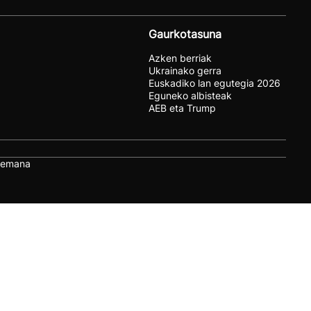
Gaurkotasuna
Azken berriak
Ukrainako gerra
Euskadiko lan egutegia 2026
Eguneko albisteak
AEB eta Trump
remana