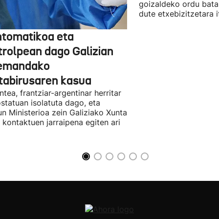
goizaldeko ordu batak
dute etxebizitzetara it
ntomatikoa eta
trolpean dago Galizian
emandako
tabirusaren kasua
ntea, frantziar-argentinar herritar
ostatuan isolatuta dago, eta
n Ministerioa zein Galiziako Xunta
 kontaktuen jarraipena egiten ari