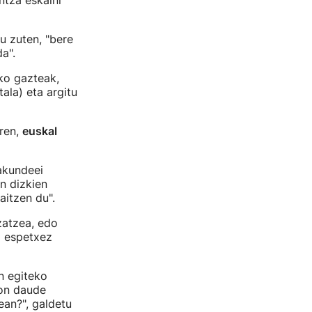
ntza eskaini
u zuten, "bere
a".
ko gazteak,
la) eta argitu
oren,
euskal
akundeei
n dizkien
aitzen du".
zatzea, edo
o espetxez
an egiteko
Non daude
ean?", galdetu