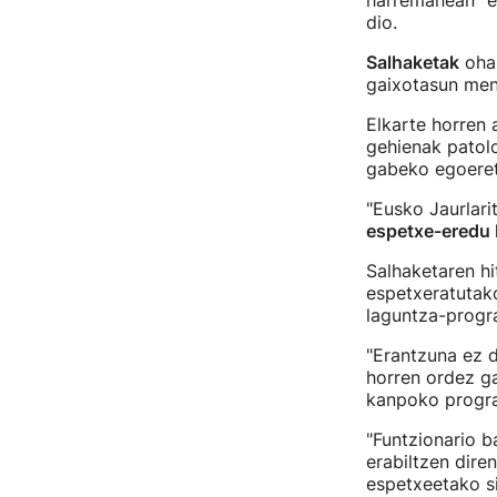
harremanean" eg
dio.
Salhaketak
ohar
gaixotasun me
Elkarte horren
gehienak patol
gabeko egoeret
"Eusko Jaurlari
espetxe-eredu 
Salhaketaren hi
espetxeratutak
laguntza-progr
"Erantzuna ez d
horren ordez g
kanpoko progra
"Funtzionario ba
erabiltzen dir
espetxeetako si