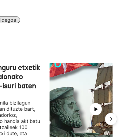
kidegoa
nguru etxetik
aionako
isuri baten
ila bizilagun
an dituzte bart,
ndorioz,
o handia aktibatu
ltzaileek 100
xi dute, eta