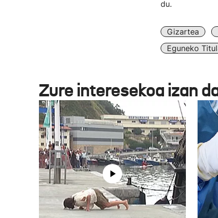
du.
Gizartea
Eguneko Titul
Zure interesekoa izan d