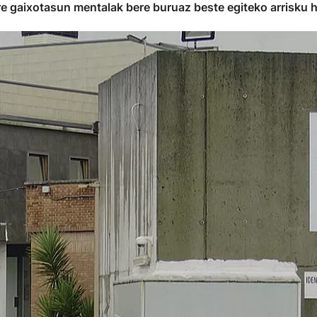
re gaixotasun mentalak bere buruaz beste egiteko arrisku h