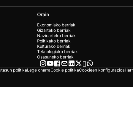
Orain
Ekonomiako berriak
Gizarteko berriak
Nazioarteko berriak
Politikako berriak
Kulturako berriak
Teknologiako berriak
Osasuneko berriak
utasun politika
Lege oharra
Cookie politika
Cookieen konfigurazioa
Har