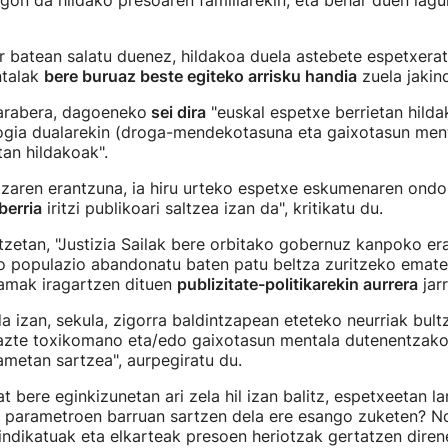
on da hildako presoaren familiarekin, eta behar duen lagu
 batean salatu duenez, hildakoa duela astebete espetxerat
ntalak
bere buruaz beste egiteko arrisku handia
zuela jakind
 arabera, dagoeneko
sei dira
"euskal espetxe berrietan hilda
ogia dualarekin (droga-mendekotasuna eta gaixotasun menta
an hildakoak".
tzaren erantzuna, ia hiru urteko espetxe eskumenaren ond
berria
iritzi publikoari saltzea izan da", kritikatu du.
tzetan, "Justizia Sailak bere orbitako gobernuz kanpoko er
o populazio abandonatu baten patu beltza zuritzeko emate
amak iragartzen dituen
publizitate-politikarekin aurrera
jarr
a izan, sekula, zigorra baldintzapean eteteko neurriak bult
azte toxikomano eta/edo gaixotasun mentala dutenentzak
metan sartzea", aurpegiratu du.
t bere eginkizunetan ari zela hil izan balitz, espetxeetan l
en parametroen barruan sartzen dela ere esango zuketen? 
ndikatuak eta elkarteak presoen heriotzak gertatzen diren