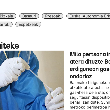
Bizkaia
Basauri
Presoak
Euskal Autonomia Er
arrak
Espetxeak
aiteke
Mila pertsona i
atera dituzte B
erdigunean gas-
ondorioz
Baionako hiriguneko m
etxetik atera behar iz
gas-ihesa dela eta; o
segurtasun dispositib
behar izan dute. Suhi
metroko perimetroa it