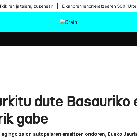
|
xikiren jaitsiera, zuzenean
Elkanoren lehorreratzearen 500. Urte
tura
Ikusmiran
Egural
Osasuna
Teknologia
urkitu dute Basauriko
rik gabe
 egingo zaion autopsiaren emaitzen ondoren, Eusko Jaurlar