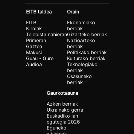
EITB taldea
Orain
EITB
Ekonomiako
Kirolak
berriak
Telebista nahieran
Gizarteko berriak
Primeran
Nazioarteko
Gaztea
berriak
Makusi
Politikako berriak
Guau - Gure
Kulturako berriak
Audioa
Teknologiako
berriak
Osasuneko
berriak
Gaurkotasuna
Azken berriak
Ukrainako gerra
Euskadiko lan
egutegia 2026
Eguneko
albisteak