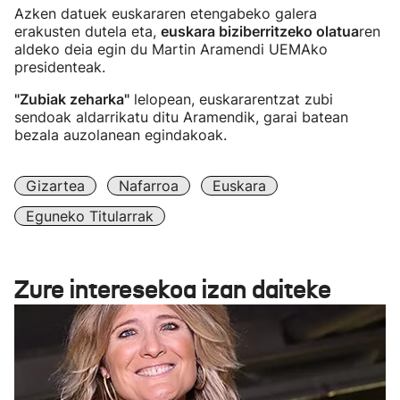
Azken datuek euskararen etengabeko galera
erakusten dutela eta,
euskara biziberritzeko olatua
ren
aldeko deia egin du Martin Aramendi UEMAko
presidenteak.
"Zubiak zeharka"
lelopean, euskararentzat zubi
sendoak aldarrikatu ditu Aramendik, garai batean
bezala auzolanean egindakoak.
Gizartea
Nafarroa
Euskara
Eguneko Titularrak
Zure interesekoa izan daiteke