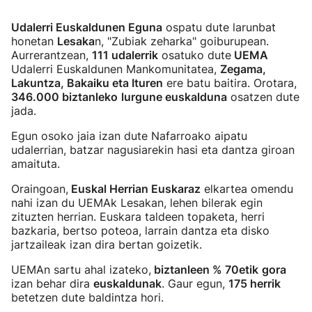
Udalerri Euskaldunen Eguna
ospatu dute larunbat
honetan
Lesaka
n, "Zubiak zeharka" goiburupean.
Aurrerantzean,
111 udalerrik
osatuko dute
UEMA
Udalerri Euskaldunen Mankomunitatea,
Zegama,
Lakuntza, Bakaiku eta Ituren
ere batu baitira. Orotara,
346.000 biztanleko
lurgune euskalduna
osatzen dute
jada.
Egun osoko jaia izan dute Nafarroako aipatu
udalerrian, batzar nagusiarekin hasi eta dantza giroan
amaituta.
Oraingoan,
Euskal Herrian Euskaraz
elkartea omendu
nahi izan du UEMAk Lesakan, lehen bilerak egin
zituzten herrian. Euskara taldeen topaketa, herri
bazkaria, bertso poteoa, larrain dantza eta disko
jartzaileak izan dira bertan goizetik.
UEMAn sartu ahal izateko,
biztanleen % 70etik
gora
izan behar dira
euskaldunak
. Gaur egun,
175 herrik
betetzen dute baldintza hori.