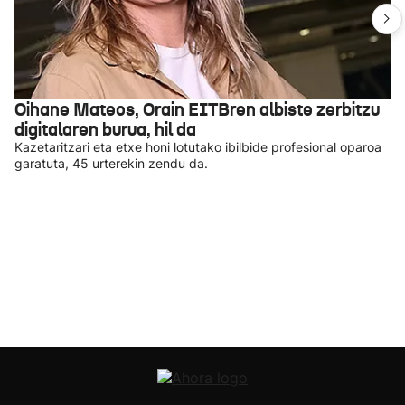
Oihane Mateos, Orain EITBren albiste zerbitzu
digitalaren burua, hil da
Kazetaritzari eta etxe honi lotutako ibilbide profesional oparoa
garatuta, 45 urterekin zendu da.