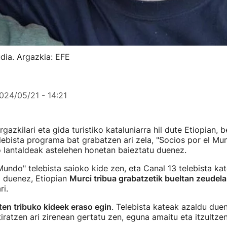
dia. Argazkia: EFE
024/05/21 - 14:21
gazkilari eta gida turistiko kataluniarra hil dute Etiopian, b
lebista programa bat grabatzen ari zela, "Socios por el Mu
o lantaldeak astelehen honetan baieztatu duenez.
Mundo" telebista saioko kide zen, eta Canal 13 telebista ka
i duenez, Etiopian
Murci tribua grabatzetik bueltan zeudela
ri.
ten tribuko kideek eraso egin
. Telebista kateak azaldu due
iratzen ari zirenean gertatu zen, eguna amaitu eta itzultzen 