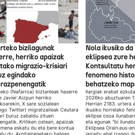
rteko bizilagunak
Nola ikusiko da
erre, herriko apaizak
eklipsea zure he
tako migrazio-krisiari
Kontsultatu h
uz egindako
fenomeno histor
erazpenengatik
behatzeko map
eko (Nafarroa) biztanleak haserre
Ilargiak erabat ezkut
 Javier Aizpun herriko
2026ko abuztuaren 1
koarekin, X sare sozialean
Herrian 2183. urtera 
ngo Twitter) migratzaileak Ceutara
ikusiko horrelako fe
eari buruz zabaldu zituen
eklipse osoa ilunabar
ngatik. Kritiken ostean, apaizak
eta egunak "bi ilunaba
mena eskatu du eta bere kontua
Eklipsea Orain.eus-e
tu du. Argitalpenetako batean,
jarraitu ahal izango d