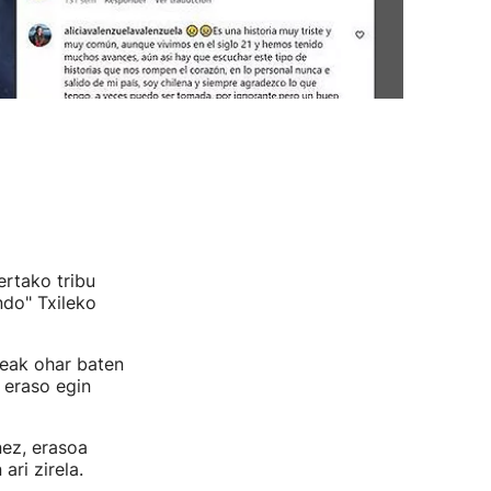
ertako tribu
ndo" Txileko
teak ohar baten
eraso egin
nez, erasoa
ari zirela.