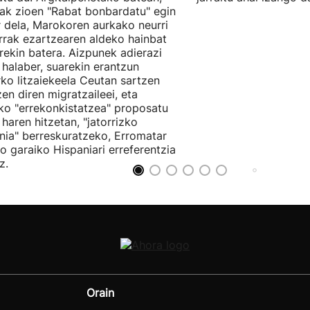
ak zioen "Rabat bonbardatu" egin
 dela, Marokoren aurkako neurri
rak ezartzearen aldeko hainbat
ekin batera. Aizpunek adierazi
 halaber, suarekin erantzun
ko litzaiekeela Ceutan sartzen
zen diren migratzaileei, eta
o "errekonkistatzea" proposatu
 haren hitzetan, "jatorrizko
nia" berreskuratzeko, Erromatar
io garaiko Hispaniari erreferentzia
z.
Orain