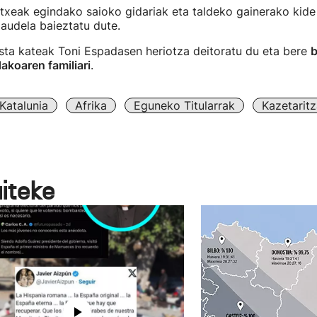
txeak egindako saioko gidariak eta taldeko gainerako kide
audela baieztatu dute.
ista kateak Toni Espadasen heriotza deitoratu du eta bere
b
dakoaren familiari
.
Katalunia
Afrika
Eguneko Titularrak
Kazetaritz
aiteke