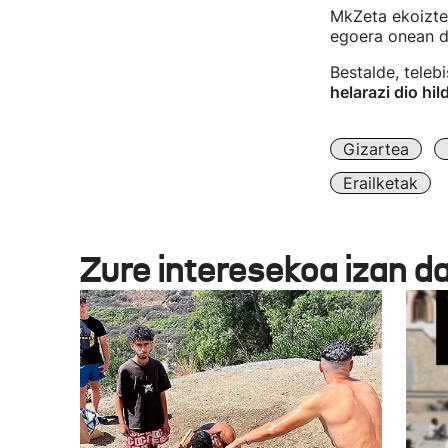
MkZeta ekoizte
egoera onean d
Bestalde, teleb
helarazi dio hil
Gizartea
Erailketak
Zure interesekoa izan d