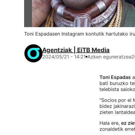
Toni Espadasen Instagram kontutik hartutako iru
Agentziak | EiTB Media
2024/05/21 - 14:21
Azken eguneratzea
2
Toni Espadas
ar
bati buruzko te
telebista saiok
"Socios por el 
bidez jakinaraz
zieten lantaldea
Hala ere,
ez zie
zonaldetik erret