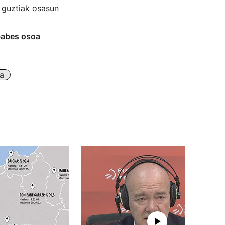
 guztiak osasun
abes osoa
a