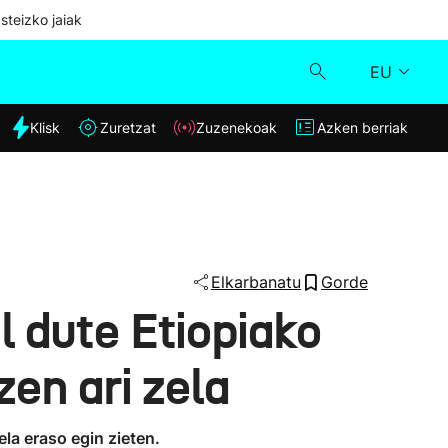
steizko jaiak
EU
dia
Klisk
Zuretzat
Zuzenekoak
Azken berriak
Klisk
Zuzenekoak
Zuretzat
Elkarbanatu
Gorde
l dute Etiopiako
Azken berriak
en ari zela
ela eraso egin zieten.