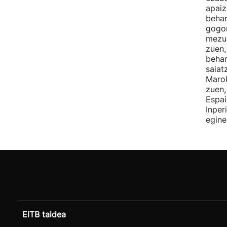
apaiz
behar
gogor
mezur
zuen,
behar
saiat
Marok
zuen,
Espai
Inper
egine
EITB taldea