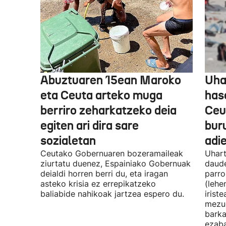
Abuztuaren 15ean Maroko
Uha
eta Ceuta arteko muga
has
berriro zeharkatzeko deia
Ceu
egiten ari dira sare
bur
sozialetan
adi
Ceutako Gobernuaren bozeramaileak
Uhart
ziurtatu duenez, Espainiako Gobernuak
daude
deialdi horren berri du, eta iragan
parro
asteko krisia ez errepikatzeko
(lehe
baliabide nahikoak jartzea espero du.
irist
mezue
barka
ezaba