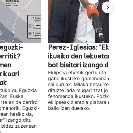
 eguzki-
Perez-Iglesias: "Eklipsea
rritik?
ikusiko den lekuetan milioi
emen
bat bisitari izango dira"
ikoari
Eklipsea etxetik gertu eta urrun joan
gabe ikusteko gomendioa egin du
ak
sailburuak. Milaka betaurreko banatu
atuko du Eguzkia
dituzte iada mugarritzat jo duen
2an: Euskal
fenomenoa ikusteko. Pozik agertu da
arte ez da berriro
eklipseak zientzia plazara eramateko
nomenorik. Eguzki-
balio izan duelako.
rean hasiko da,
r" izango ditu.
n bidez zuzenean
a.