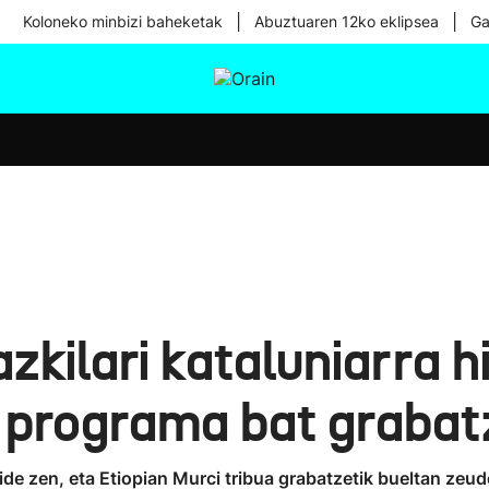
|
|
Koloneko minbizi baheketak
Abuztuaren 12ko eklipsea
Ga
tura
Ikusmiran
Egural
Osasuna
Teknologia
kilari kataluniarra hi
o programa bat grabatz
ide zen, eta Etiopian Murci tribua grabatzetik bueltan zeud